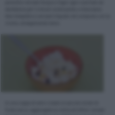
pentolino versate l’acqua e l’agar agar e portate ad
ebollizione per 5 minuti continuando a mescolare;
fate intiepidire e versate il liquido nel composto con la
ricotta, amalgamando bene.
In una coppa di vetro create un piccolo strato di
frutta secca, aggiungete la crema ed infine i cereali;