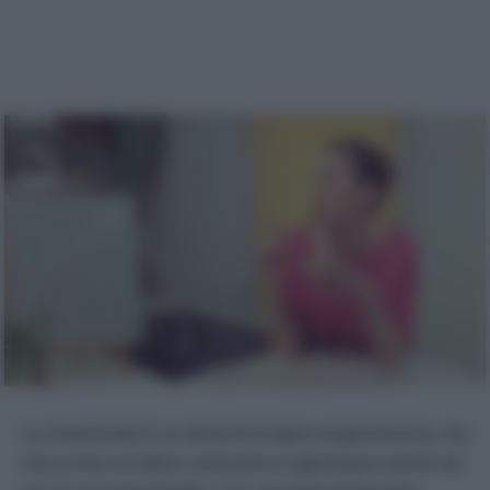
La cheesecake è un dolce di origine anglosassone, ma
che ormai si è fatto conoscere e apprezzare anche da