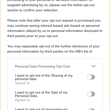
targeted advertising by us, please use the below opt-out
section to confirm your selection.
Please note that after your opt-out request is processed you
APPENA PUBBLICATI
may continue seeing interest-based ads based on personal
information utilized by us or personal information disclosed to
Il mare è davvero più pulito alle 8 o alle 18? Ecco quando
third parties prior to your opt-out.
fare il bagno
You may separately opt-out of the further disclosure of your
Come pulire le foglie delle piante da appartamento dalla
personal information by third parties on the IAB’s list of
polvere per aiutarle a fare la fotosintesi
downstream participants.
Sbrinare il freezer in pochi minuti: perché 2 millimetri di
Personal Data Processing Opt Outs
This information may also be disclosed by us to third parties
ghiaccio aumentano del 20% i consumi
on the IAB’s List of Downstream Participants that may further
I want to opt-out of the Sharing of my
disclose it to other third parties.
personal data.
Deodoranti per l’estate: le paure sui sali d’alluminio sono
Opted In
Please note that this website/app uses one or more Google
giustificate?
services and may gather and store information including but
I want to opt-out of the Sale of my
Personal Data.
not limited to your visit or usage behaviour. You may click to
Come pulire i bidoni della raccolta differenziata per evitare
Opted In
grant or deny consent to Google and its third-party tags to
cattivi odori in estate
use your data for below specified purposes in below Google
I want to opt-out of processing my