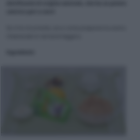
dolcificante di origine naturale, che ha un potere
calorico pari a zero!
Se vi ho incuriosito, ecco come preparare la vostra
cheesecake in versione leggera.
Ingredienti: