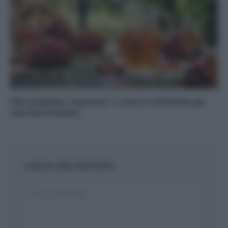
Olio di palma “nascosto”: i nomi in etichetta per
non farsi trovare
LASCIA UNA RISPOSTA