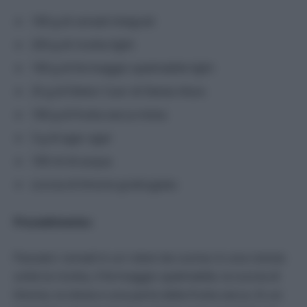
100 g di cereali integrali
250 g di ricotta light
100 g di formaggio spalmabile light
25 g di Dietor Cuor di Stevia sfuso
100 g di frutta secca mista
3 g di agar agar
100 ml di acqua
scorza di limone grattugiata
Procedimento:
Passate i cereali in un robot da cucina; in una ciotola
unite la ricotta, il formaggio spalmabile, la scorza di
limone, la stevia e una parte della frutta secca. In un