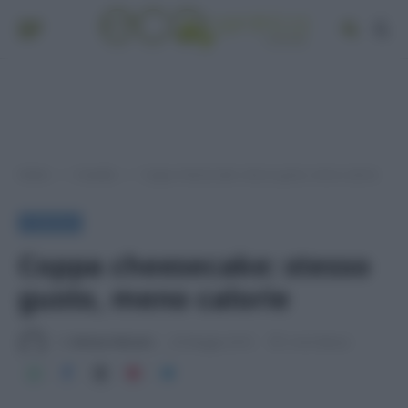
Home
A tavola
Coppa cheesecake: stesso gusto, meno calorie
»
»
A TAVOLA
Coppa cheesecake: stesso
gusto, meno calorie
Di
Adriano Mariani
26 Maggio 2016
2 min lettura