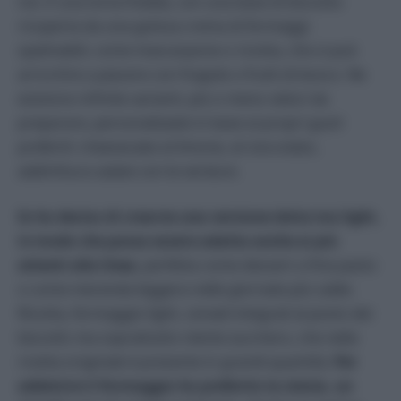
noi. È una torta fredda, con una base di biscotto
ricoperta da una golosa crema di formaggi
spalmabili, come mascarpone o ricotta, che si può
arricchire a piacere con fragole o frutti di bosco. Ne
esistono infinite varianti, più o meno veloci da
preparare, personalizzate in base ai propri gusti
preferiti: cheesecake al limone, al cioccolato,
addirittura salate con le verdure.
Io ho deciso di crearne una versione dolce ma light,
in modo che possa essere adatta anche ai più
attenti alla linea
, perfetta come dessert a fine pasto
o come merenda leggera nelle giornate più calde.
Ricotta, formaggio light, cereali integrali al posto dei
biscotti; ma soprattutto niente zucchero, che nella
ricetta originale è presente in grandi quantità.
Per
addolcire il formaggio ho preferito la stevia, un