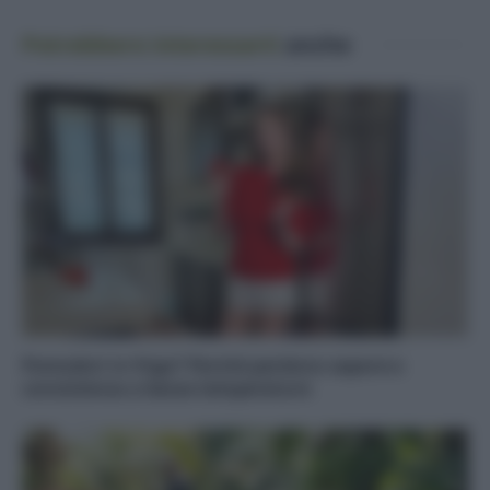
Potrebbero interessarti
anche
Pomodori in frigo? Perché perdono sapore e
consistenza a basse temperature