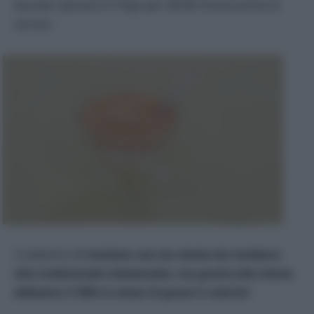
lasciate riposare in frigo per 30/40 minuti prima di
servire.
Credetemi:
il risultato non ha niente da invidiare
alla tradizionale cheesecake, ma grazie alla stevia
abbiamo il 30% in meno di grassi e calorie!