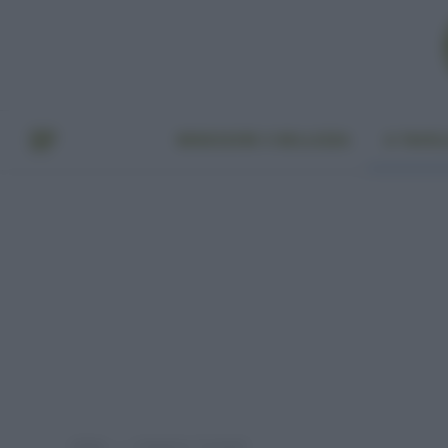
BENESSERE E BELLEZZA
A TAVO
Home
Categoria: "A tavola"
»