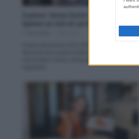
authenti
Il pesce “senza lische” per i bambini?
Spesso un mix di carni ricomposte
Di
Tessa Gelisio
7 Aprile 2026
Il pesce senza lische che si offre ai bambini spesso
deriva da carni di pesce tritate e ricomposte: il profilo
nutrizionale è minore, anche per l’aggiunta di altri
ingredienti.