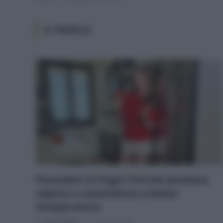
A TAVOLA
Pomodori in frigo? Perché perdono
sapore e consistenza a basse
temperature
Di
Tessa Gelisio
11 Giugno 2026