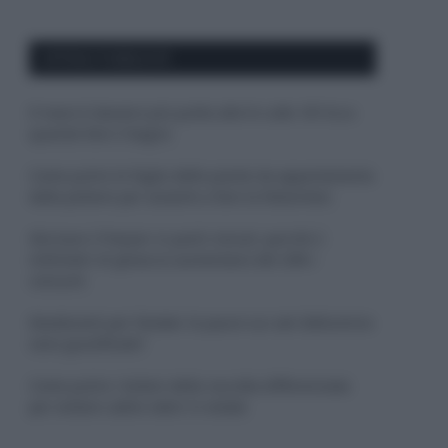
APPENA PUBBLICATI
Il mare è davvero più pulito alle 8 o alle 18? Ecco
quando fare il bagno
Come pulire le foglie delle piante da appartamento
dalla polvere per aiutarle a fare la fotosintesi
Sbrinare il freezer in pochi minuti: perché 2
millimetri di ghiaccio aumentano del 20% i
consumi
Deodoranti per l’estate: le paure sui sali d’alluminio
sono giustificate?
Come pulire i bidoni della raccolta differenziata
per evitare cattivi odori in estate