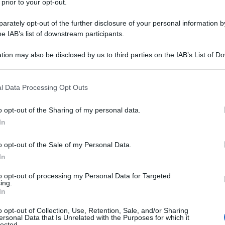
Mele al supermercato? Possono avere
 prior to your opt-out.
fino a un anno di vita
rately opt-out of the further disclosure of your personal information by
Di
Tessa Gelisio
30 Aprile 2026
he IAB’s list of downstream participants.
Le mele al supermercato possono avere fino a 12
tion may also be disclosed by us to third parties on the IAB’s List of 
mesi di vita, grazie a tecniche di conservazione in
 that may further disclose it to other third parties.
atmosfera modificata, che evitano l’utilizzo di
 that this website/app uses one or more Google services and may gath
conservanti. Meglio diffidare, però, da cere e
l Data Processing Opt Outs
including but not limited to your visit or usage behaviour. You may click 
gommalacca per renderle esteticamente migliori.
 to Google and its third-party tags to use your data for below specifi
o opt-out of the Sharing of my personal data.
ogle consent section.
In
o opt-out of the Sale of my Personal Data.
In
to opt-out of processing my Personal Data for Targeted
ing.
In
o opt-out of Collection, Use, Retention, Sale, and/or Sharing
ersonal Data that Is Unrelated with the Purposes for which it
lected.