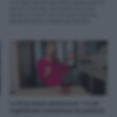
È uno degli ingredienti più diffusi e spesso anche ben
nascosto in etichetta. L’olio di palma può essere
riportato con diversi nomi, ecco quali imparare a
identificare quando si leggono gli ingredienti.
La Dirty Dozen alimentare: i 12 cibi
vegetali più contaminati da pesticidi