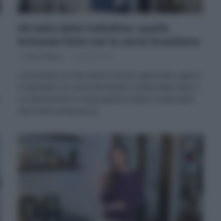
Gli zebù della Valtellina: quella
bresaola fatta con la carne brasiliana
Di
Tessa Gelisio
11 Marzo 2026
La bresaola uno dei salumi IGP più apprezzati, eppure
è realizzato con carne del Brasile. Quella degli zebù, il
cui allevamento è responsabile di danni inestimabili
alla foresta amazzonica.