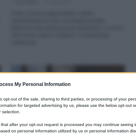
Di
Tessa Gelisio
21 Maggio 2026
Frutta e verdura rappresentano i pilastri
dell’alimentazione sana, ma bisogna prestare
attenzione alla contaminazione da pesticidi. La ricerca
Dirty Dozen mette in evidenza i 12 alimenti più
contaminati.
ocess My Personal Information
to opt-out of the sale, sharing to third parties, or processing of your per
formation for targeted advertising by us, please use the below opt-out s
 selection.
 that after your opt-out request is processed you may continue seeing i
ased on personal information utilized by us or personal information dis