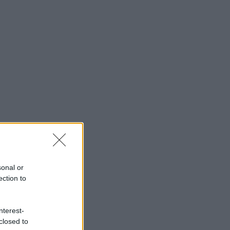
sonal or
ection to
nterest-
closed to