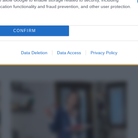
cation functionality and fraud prevention, and other user protection.
Pane congelato al supermercato:
come riconoscerlo da quello fresco?
CONFIRM
Di
Tessa Gelisio
3 Aprile 2026
Sono pochi i supermercati che si avvalgono di una
panificazione sul posto, nella maggior parte dei casi si
Data Deletion
Data Access
Privacy Policy
tratta di pane congelato: ecco come riconoscerlo.