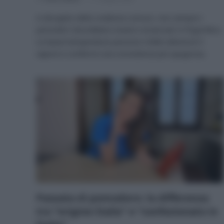
A discapito delle credenze comuni, non sempre i
pomodori dovrebbero essere conservati in frigorifero.
Le basse temperature possono infatti alterarne il
sapore e conferire una consistenza più spugnosa.
Passata di pomodoro: la differenza
tra “origine Italia” e “confezionato in