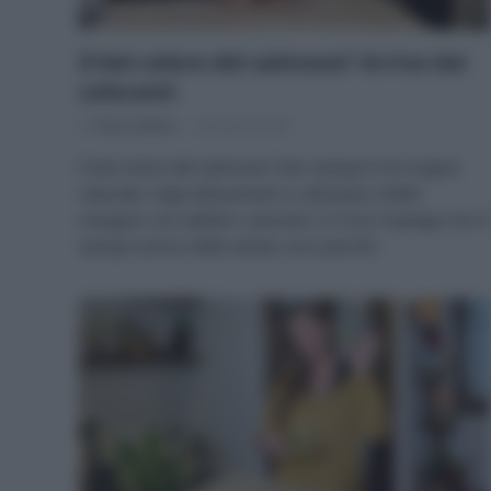
Il bel colore del salmone? Arriva dai
coloranti
Di
Tessa Gelisio
24 Marzo 2026
Il bel colore del salmone? Non sempre è di origine
naturale: negli allevamenti si utilizzano infatti
mangimi con additivi coloranti. E il loro impiego non è
sempre amico della salute: ecco perché.