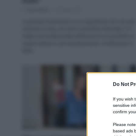
Italia”
Di
Tessa Gelisio
28 Maggio 2026
La passata di pomodoro è un ingrediente che non può
mancare in casa, ma serve controllare l’etichetta. Vi è
infatti una fondamentale differenza tra un prodotto di
origine italiane e, più semplicemente, confezionato in
Italia.
Do Not Pr
If you wish 
sensitive in
confirm your
Please note
based ads b