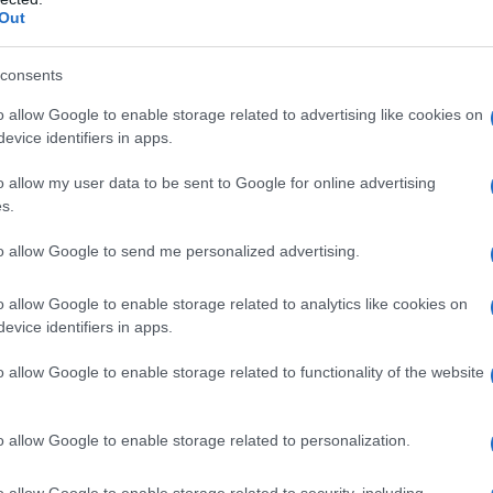
Out
Non tutta la carta da forno è sicura: si
possono ingerire PFAS, senza saperlo
consents
Di
Tessa Gelisio
9 Aprile 2026
o allow Google to enable storage related to advertising like cookies on
evice identifiers in apps.
La carta da forno non è così innocua come sembra:
può infatti contenere dei PFAS, dei pericolosi
o allow my user data to be sent to Google for online advertising
interferenti endocrini che contaminano i cibi. Ecco
s.
quali sono le alternative più salutari.
to allow Google to send me personalized advertising.
o allow Google to enable storage related to analytics like cookies on
evice identifiers in apps.
o allow Google to enable storage related to functionality of the website
o allow Google to enable storage related to personalization.
o allow Google to enable storage related to security, including