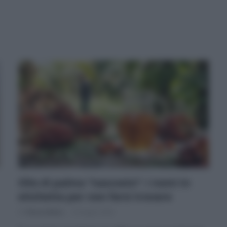
Olio di palma “nascosto”: i nomi in
etichetta per non farsi trovare
Di
Tessa Gelisio
8 Giugno 2026