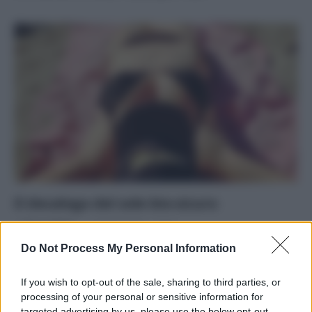
Il decalogo del sole bio-sicuro
Di
Tessa Gelisio
1 Agosto 2014
4
Do Not Process My Personal Information
Sai riconoscere un prodotto solare chimico da uno
naturale? E conosci i danni che possono provocare certi
If you wish to opt-out of the sale, sharing to third parties, or
ingredienti abbronzanti? Ecco…
processing of your personal or sensitive information for
targeted advertising by us, please use the below opt-out