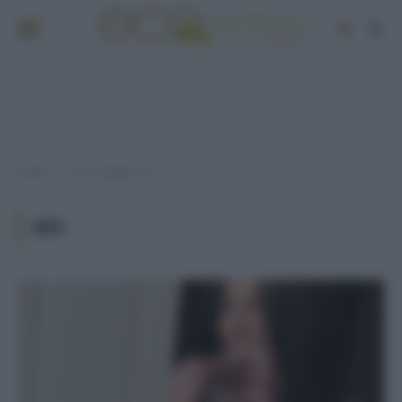
Home
Post taggati "bio"
»
BIO