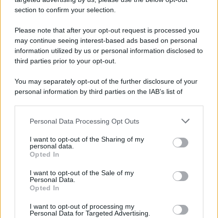
section to confirm your selection.
Please note that after your opt-out request is processed you
may continue seeing interest-based ads based on personal
APPENA PUBBLICATI
information utilized by us or personal information disclosed to
third parties prior to your opt-out.
Costume da buttare? Ecco 8 consigli per farlo durare di più
You may separately opt-out of the further disclosure of your
Perché alcune maglie in cotone sono morbide e altre
personal information by third parties on the IAB’s list of
ruvide? Ecco come sceglierle
downstream participants.
Il mare è davvero più pulito alle 8 o alle 18? Ecco quando
Personal Data Processing Opt Outs
This information may also be disclosed by us to third parties
fare il bagno
on the IAB’s List of Downstream Participants that may further
I want to opt-out of the Sharing of my
disclose it to other third parties.
personal data.
Come pulire le foglie delle piante da appartamento dalla
Opted In
Please note that this website/app uses one or more Google
polvere per aiutarle a fare la fotosintesi
services and may gather and store information including but
I want to opt-out of the Sale of my
Personal Data.
not limited to your visit or usage behaviour. You may click to
Sbrinare il freezer in pochi minuti: perché 2 millimetri di
Opted In
grant or deny consent to Google and its third-party tags to
ghiaccio aumentano del 20% i consumi
use your data for below specified purposes in below Google
I want to opt-out of processing my
consent section.
Personal Data for Targeted Advertising.