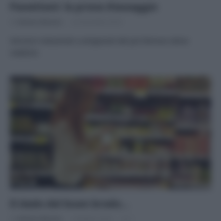
Panettoni: la prova d’assaggio
Di
Adriano Mariani
22 Dicembre 2016
Versioni industriali e artigianali del più famoso dolce
natalizio
Il dado del buon brodo…
Di
Adriano Mariani
4 Ottobre 2016
1