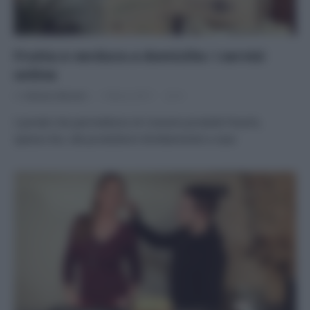
Frutta e verdura a domicilio: i servizi
online
Di
Adriano Mariani
1 Marzo 2017
4
I portali che permettono di ricevere prodotti freschi,
spesso bio, dal produttore direttamente a casa