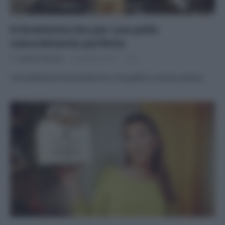
8 fondotinta bio per una pelle
naturalmente perfetta
Di
Adriano Mariani
9 Gennaio 2017
9
Una selezione di prodotti bio, di qualità e a buon prezzo