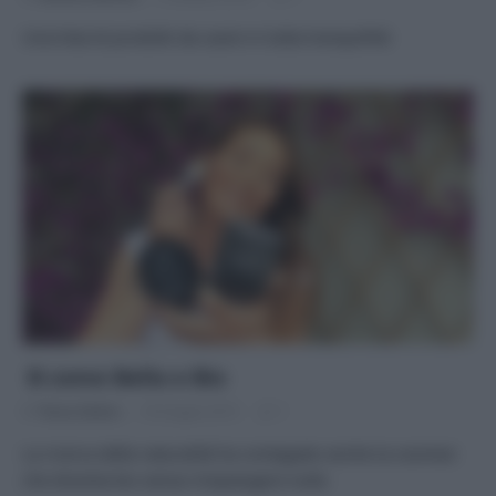
Una lista di prodotti da usare in tutta tranquillità
B come Bella e Bio
Di
Tessa Gelisio
18 Giugno 2015
1
La ricerca della naturalità ha contagiato anche la cosmesi
che diventa bio senza rimpiangere nulla