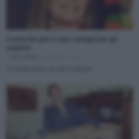
Creme bio per il viso: consigli per gli
acquisti
Di
Adriano Mariani
6 Aprile 2017
1
10 prodotti diversi, per tutte le esigenze