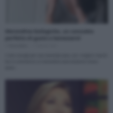
Merendine biologiche, un connubio
perfetto di gusto e benessere!
Di
Tessa Gelisio
11 Febbraio 2020
I miei consigli per una merenda sana, con i migliori marchi
bio in commercio Le merendine sane esistono! Avevo
quasi…