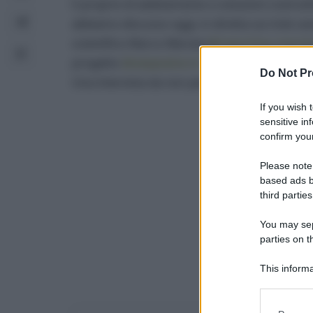
E proprio di adattamento e soluzioni costrutt
abbiamo discusso oggi, in diretta sui miei can
scientifico Marco Merola (
@reporting_merol
progetto
@adaptation.it
Do Not Pr
Una intervista da non perdere!
If you wish 
sensitive in
confirm your
Please note
based ads b
third parties
You may sepa
parties on t
This informa
Participants
Please note