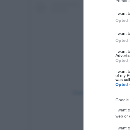
Persona
information 
deny consent
I want t
in below Go
Opted 
I want t
Opted 
I want 
Advertis
Opted 
I want t
of my P
was col
Opted 
Visualizza questo post su I
Google 
I want t
web or d
I want t