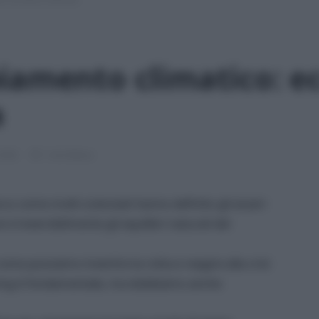
iamento climatico: e
a
 2026
1 min lettura
ecco come molti scienziati hanno definito gli esseri
 irreversibilmente gli equilibri naturali del
e possiamo invertire la rotta e reagire alla crisi
arming è fondamentale, ma dobbiamo anche