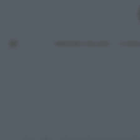
BENESSERE E BELLEZZA
A TAVO
Home
Video
Adattarsi al cambiamento climatico: ecodiret
»
»