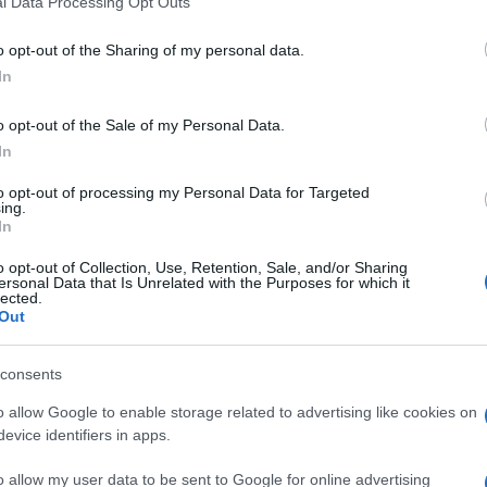
l Data Processing Opt Outs
including but not limited to your visit or usage behaviour. You may click 
 to Google and its third-party tags to use your data for below specifi
o opt-out of the Sharing of my personal data.
ogle consent section.
In
o opt-out of the Sale of my Personal Data.
In
to opt-out of processing my Personal Data for Targeted
ing.
In
o opt-out of Collection, Use, Retention, Sale, and/or Sharing
ersonal Data that Is Unrelated with the Purposes for which it
lected.
Out
nstagram
consents
o allow Google to enable storage related to advertising like cookies on
evice identifiers in apps.
o allow my user data to be sent to Google for online advertising