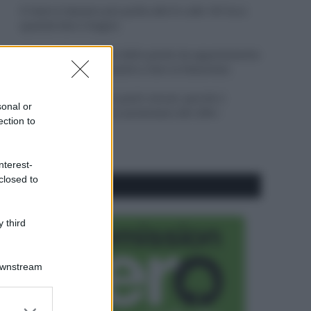
Il mare è davvero più pulito alle 8 o alle 18? Ecco
quando fare il bagno
Come pulire le foglie delle piante da appartamento
dalla polvere per aiutarle a fare la fotosintesi
Sbrinare il freezer in pochi minuti: perché 2
sonal or
millimetri di ghiaccio aumentano del 20% i
ection to
consumi
nterest-
closed to
CO2WEB
 third
Downstream
er and store