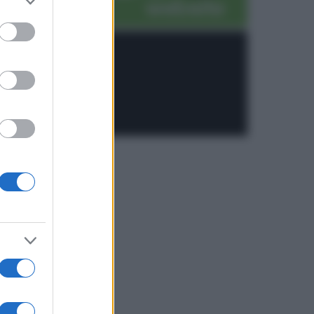
to grant or
ed purposes