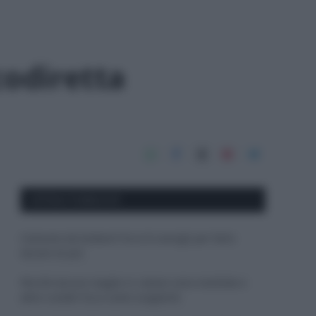
codiretta
APPENA PUBBLICATI
Costume da buttare? Ecco 8 consigli per farlo
durare di più
Perché alcune maglie in cotone sono morbide e
altre ruvide? Ecco come sceglierle