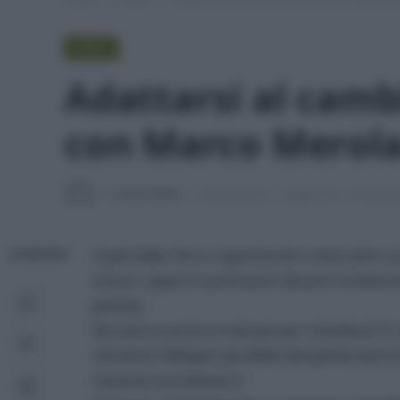
VIDEO
Adattarsi al camb
con Marco Merol
Di
Tessa Gelisio
3 Marzo 2023
Aggiornato:
27 Aprile
Ospiti della Terra, ingombranti e distruttivi: 
CONDIVIDI
umani, capaci in pochissimi decenni di alterare
pianeta.
Ma siamo ancora in tempo per rimediare? E com
climatica? Mitigare gli effetti del global w
imparare ad adattarci!