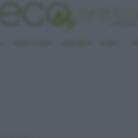
LA
PUNTO DI VISTA
CASA GREEN
ALTRO
UN
ta con Marco Merola