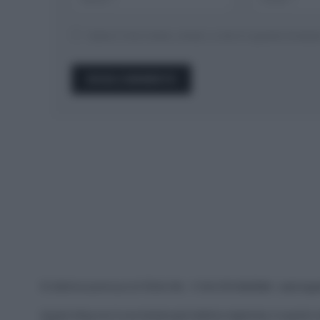
Salva il mio nome, email, e sito in questo brow
© 2026 Ecocentrica.it di TESSA SRL - P. IVA 07010600968 - sede legale
Questo blog non è una testata giornalistica registrata, in quanto v