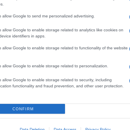
s.
to allow Google to send me personalized advertising.
o allow Google to enable storage related to analytics like cookies on
evice identifiers in apps.
Un post condiviso da Tessa Gelisio, ambientalista, conduttrice, produttrice vino (@tessagelisio)
o allow Google to enable storage related to functionality of the website
o allow Google to enable storage related to personalization.
o allow Google to enable storage related to security, including
cation functionality and fraud prevention, and other user protection.
CONFIRM
Data Deletion
Data Access
Privacy Policy