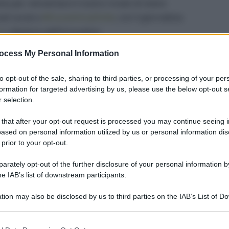
ive per reinventare il nostro modo di vivere
ali social a
#EcocentricaOnAir
, con il giornalista
a
), ideatore dell’innovativo
ocess My Personal Information
to opt-out of the sale, sharing to third parties, or processing of your per
formation for targeted advertising by us, please use the below opt-out s
 selection.
 that after your opt-out request is processed you may continue seeing i
ased on personal information utilized by us or personal information dis
 prior to your opt-out.
rately opt-out of the further disclosure of your personal information by
he IAB’s list of downstream participants.
tion may also be disclosed by us to third parties on the IAB’s List of 
 that may further disclose it to other third parties.
 that this website/app uses one or more Google services and may gath