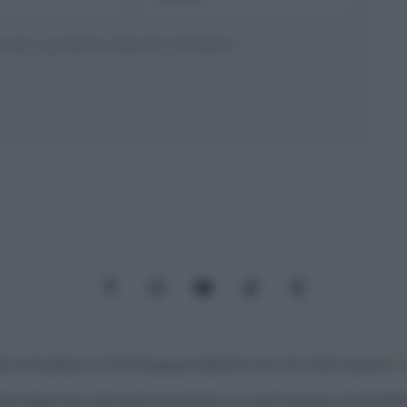
ser per la prossima volta che commento.
Facebook
Instagram
YouTube
TikTok
Threads
: Via Paradisino 5, 57016 Rosignano Marittimo (LI). Tutti i diritti riservati.
Pr
iene aggiornato senza alcuna periodicità; non rientra pertanto tra le pubblica