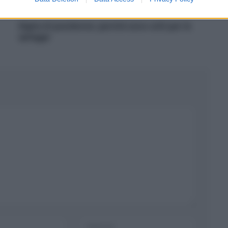
Alghe di posidonia: perché sono utili per le
spiagge