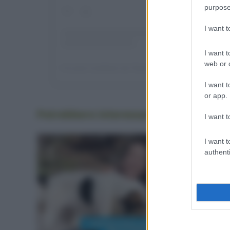
purpose
I want 
I want t
web or d
I want t
or app.
Potrebbero interessarti
anche
I want t
I want t
authenti