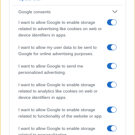
Google consents
I want to allow Google to enable storage
related to advertising like cookies on web or
device identifiers in apps.
I want to allow my user data to be sent to
Google for online advertising purposes.
I want to allow Google to send me
personalized advertising.
I want to allow Google to enable storage
related to analytics like cookies on web or
device identifiers in apps.
I want to allow Google to enable storage
related to functionality of the website or app.
I want to allow Google to enable storage
Facebook
Instagram
YouTube
TikTok
Threads
related to personalization.