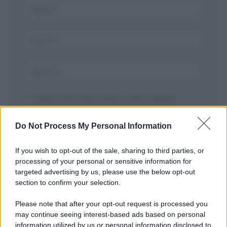
Salva il mio nome, email, e sito in questo
browser per la prossima volta che commento.
Do Not Process My Personal Information
If you wish to opt-out of the sale, sharing to third parties, or
processing of your personal or sensitive information for
targeted advertising by us, please use the below opt-out
section to confirm your selection.
Please note that after your opt-out request is processed you
APPENA PUBBLICATI
may continue seeing interest-based ads based on personal
information utilized by us or personal information disclosed to