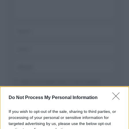
Salva il mio nome, email, e sito in questo
browser per la prossima volta che commento.
Do Not Process My Personal Information
If you wish to opt-out of the sale, sharing to third parties, or
processing of your personal or sensitive information for
targeted advertising by us, please use the below opt-out