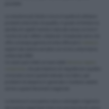
possibile.
La soluzione più facile e sicura è quella di utilizzare
prodotti erboristici di qualità, in grado di limitare la
perdita di capelli maniera naturale senza correre il
rischio di seri effetti collaterali. Un’azienda seria che
offre un’ampia gamma di erbe officinali è
rodiola.it,
esperti del settore ed attivi con la loro erboristeria
online dal 2000.
Un aiuto può infatti arrivare dalle
Serenoa repens
compresse
, che permettono di riequilibrare squilibri
ormonali e sono quindi indicate, tra l’altro, per
problemi di alopecia in generale e risultano adatte
anche a questi fenomeni stagionali.
La Serenoa è una palma nana a ventaglio originaria
del Sud-Est degli Stati Uniti e le sue bacche di colore