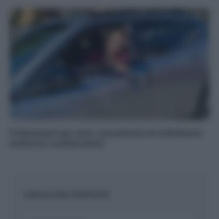
Profumatori per auto, concentrato di interferenti
endocrini: le alternative
LASCIA UNA RISPOSTA