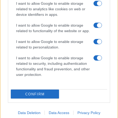
I want to allow Google to enable storage
related to analytics like cookies on web or
device identifiers in apps.
I want to allow Google to enable storage
related to functionality of the website or app.
I want to allow Google to enable storage
Facebook
Instagram
YouTube
TikTok
Threads
related to personalization.
I want to allow Google to enable storage
related to security, including authentication
© 2026 Ecocentrica.it di TESSA SRL - P. IVA 07010600968 - sede legale:
functionality and fraud prevention, and other
Via Paradisino 5, 57016 Rosignano Marittimo (LI). Tutti i diritti
user protection.
riservati.
Preferenze Privacy
Questo blog non è una testata giornalistica registrata, in quanto
viene aggiornato senza alcuna periodicità; non rientra pertanto tra
CONFIRM
le pubblicazioni soggette agli obblighi previsti dalla legge n. 62 del 7
marzo 2001.
Data Deletion
Data Access
Privacy Policy