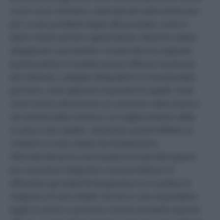
rosso scuro venivano usate già dai nativi americani
per curare problemi legati alla prostata, contro i
dolori mestruali ed in generale per disturbi relativi
all’apparato riproduttivo. Grazie alle sue capacità,
questa pianta è risultata essere efficace anche per
altri disturbi, collegati all’equilibrio ormonale della
persona, come appunto la perdita di capelli. Studi
clinici hanno dimostrato un aumento nella massa e
nel volume della chioma e un miglioramento della
struttura del capello, ottenendo quindi l’effetto di
rinfoltire le aree colpite da diradamento.
Oltre alla Serenoa, la primavera è il periodo giusto
per assumere integratori che permettano di
affrontare gli sbalzi di temperatura e il cambio di
stagione con più vitalità. Anche in caso di problemi
legati al sonno si possono trovare prodotti naturali