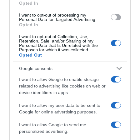
Opted In
grant or deny consent to Google and its third-party tags to
ghiaccio aumentano del 20% i consumi
use your data for below specified purposes in below Google
I want to opt-out of processing my
consent section.
Personal Data for Targeted Advertising.
Opted In
CO2WEB
I want to opt-out of Collection, Use,
Retention, Sale, and/or Sharing of my
Personal Data that Is Unrelated with the
Purposes for which it was collected.
Opted Out
Google consents
I want to allow Google to enable storage
related to advertising like cookies on web or
device identifiers in apps.
I want to allow my user data to be sent to
Google for online advertising purposes.
I want to allow Google to send me
personalized advertising.