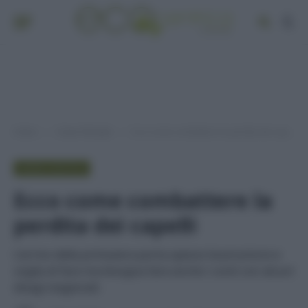
Home
Green lifestyle
Ecco come combattere la perdita dei capelli
»
»
GREEN LIFESTYLE
Ecco come combattere la
perdita dei capelli
L'arrivo della primavera porta spesso buonumore e
voglia di fare ma bisogna fare anche i conti con alcuni
disagi stagionali.