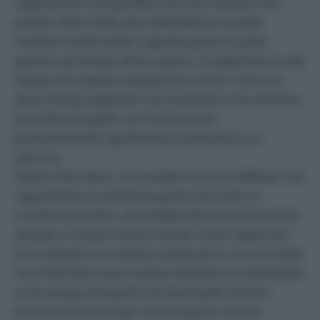
voglia di fare, ma gli effetti non sono sempre così
positivi. Oltre infatti alla soddisfazione di poter
rimettere nell’armadio cappotti pesanti e poter
passare più tempo all’aria aperta, riscaldati da un sole
sempre più tiepido, bisogna fare anche i conti con
alcuni disagi stagionali. Uno di questo è sicuramente
la perdita di capelli, che risulta essere
particolarmente significativa in primavera e in
autunno.
Questo fenomeno, che prende il nome di effluvio, non
rappresenta un problema grave ma è solo un
ricambio periodico, assimilabile alla muta del mondo
animale, e nel giro di poco tempo nuovi capelli, più
forti, andranno a sostituire quelli persi. Ciò non toglie
che il fenomeno può risultare fastidioso e antiestetico
e che spinga all’acquisto di improbabili rimedi e
pozioni miracolose per interromperlo il prima