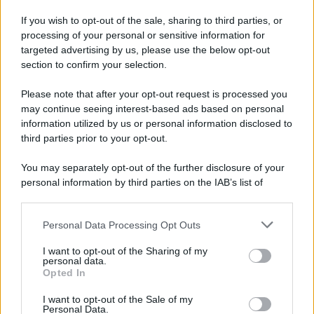
If you wish to opt-out of the sale, sharing to third parties, or
processing of your personal or sensitive information for
targeted advertising by us, please use the below opt-out
section to confirm your selection.
Please note that after your opt-out request is processed you
may continue seeing interest-based ads based on personal
APPENA PUBBLICATI
information utilized by us or personal information disclosed to
third parties prior to your opt-out.
Costume da buttare? Ecco 8 consigli per farlo durare di più
You may separately opt-out of the further disclosure of your
Perché alcune maglie in cotone sono morbide e altre
personal information by third parties on the IAB’s list of
ruvide? Ecco come sceglierle
downstream participants.
Il mare è davvero più pulito alle 8 o alle 18? Ecco quando
Personal Data Processing Opt Outs
This information may also be disclosed by us to third parties
fare il bagno
on the IAB’s List of Downstream Participants that may further
I want to opt-out of the Sharing of my
disclose it to other third parties.
personal data.
Come pulire le foglie delle piante da appartamento dalla
Opted In
Please note that this website/app uses one or more Google
polvere per aiutarle a fare la fotosintesi
services and may gather and store information including but
I want to opt-out of the Sale of my
Personal Data.
not limited to your visit or usage behaviour. You may click to
Sbrinare il freezer in pochi minuti: perché 2 millimetri di