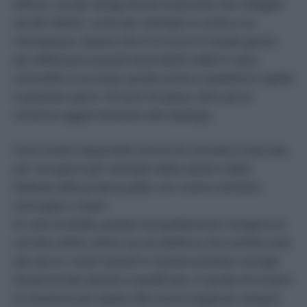
efficaci, sia per disagi dovuti al periodo che collegati
ad altri fattori, come per esempio lo stress o la
menopausa. Questo sito è di sicuro il canale giusto
per effettuare acquisti di prodotti validi in tutta
comodità e sicurezza, grazie anche a spedizioni rapide
e gratuite sopra i 25 euro di spesa, oltre ad un
continuo aggiornamento del catalogo.
Sono inoltre disponibili articoli di cosmetica naturale,
per occuparsi per esempio della salute e della
bellezza della propria pelle, con creme nutrienti,
antirughe o solari.
In caso di dubbi, potete tranquillamente rivolgervi al
servizio clienti, attivo sia via telefono che tramite mail,
per porre i vostri quesiti e ricevere preziosi consigli
da personale attento e qualificato, in grado di trovare
la soluzione più adatta alle vostre esigenze, sempre