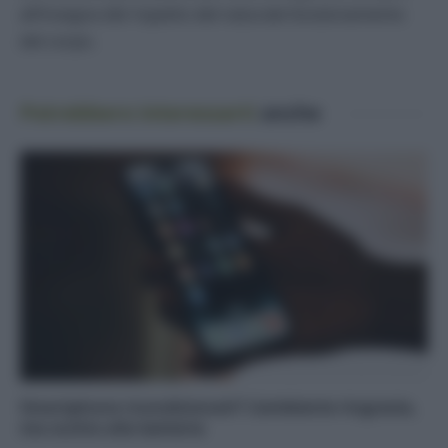
all’insegna del rispetto del naturale funzionamento
del corpo.
Potrebbero interessarti
anche
Smartphone ricondizionati? L’ambiente ringrazia,
ma occhio alla batteria