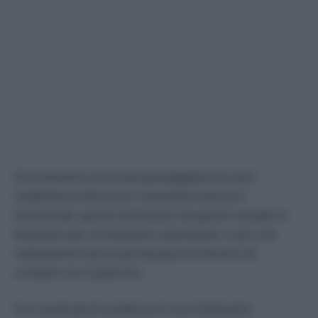
Sicuramente una breve passeggiata non può
soddisfare tutte le loro necessità motorie e
intersociali, quindi inventiamo dei giochi semplici e
fantasiosi per intrattenere soprattutto i cani, che
solitamente hanno più bisogno di stimoli e di
contatto con il padrone.
Ecco quali giochi preferisce il mio furbissimo