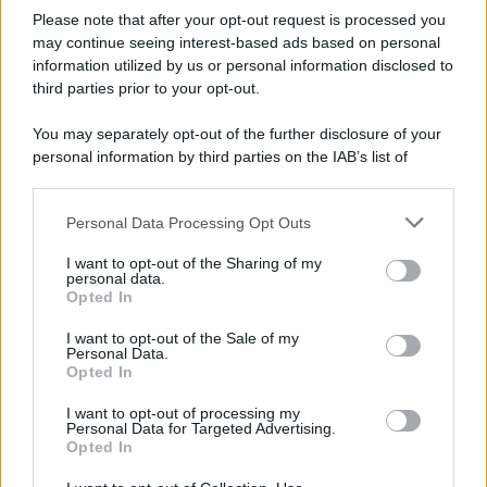
Please note that after your opt-out request is processed you
may continue seeing interest-based ads based on personal
APPENA PUBBLICATI
information utilized by us or personal information disclosed to
third parties prior to your opt-out.
Costume da buttare? Ecco 8 consigli per farlo durare di più
You may separately opt-out of the further disclosure of your
Perché alcune maglie in cotone sono morbide e altre
personal information by third parties on the IAB’s list of
ruvide? Ecco come sceglierle
downstream participants.
Il mare è davvero più pulito alle 8 o alle 18? Ecco quando
Personal Data Processing Opt Outs
This information may also be disclosed by us to third parties
fare il bagno
on the IAB’s List of Downstream Participants that may further
I want to opt-out of the Sharing of my
disclose it to other third parties.
personal data.
Come pulire le foglie delle piante da appartamento dalla
Opted In
Please note that this website/app uses one or more Google
polvere per aiutarle a fare la fotosintesi
services and may gather and store information including but
I want to opt-out of the Sale of my
Personal Data.
not limited to your visit or usage behaviour. You may click to
Sbrinare il freezer in pochi minuti: perché 2 millimetri di
Opted In
grant or deny consent to Google and its third-party tags to
ghiaccio aumentano del 20% i consumi
use your data for below specified purposes in below Google
I want to opt-out of processing my
consent section.
Personal Data for Targeted Advertising.
Opted In
CO2WEB