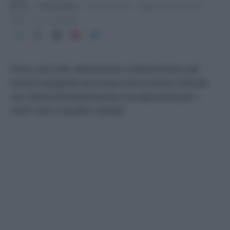
Di
Tessa Gelisio
15 Aprile 2020
Aggiornato:
27 Aprile
2026
1 min lettura
Gioco, esercizio, allenamento e divertimento, per
tenere impegnati sia il corpo che la mente. Vale per
noi, mentre #restiamoacasa, ma vale anche per i
nostri amici a quattro zampe!