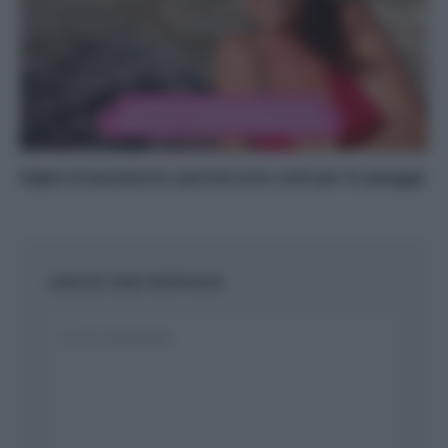
Alghe di posidonia: perché sono utili per le spiagge
LASCIA UNA RISPOSTA