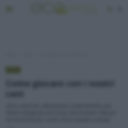
Home
Video
Come giocare con i nostri cani
»
»
VIDEO
Come giocare con i nostri
cani
Gioco, esercizio, allenamento e divertimento, per
tenere impegnati sia il corpo che la mente. Vale per
noi ma anche per i nostri amici a quattro zampe!