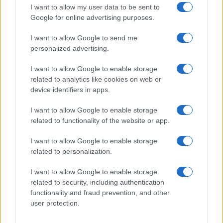
I want to allow my user data to be sent to
Google for online advertising purposes.
I want to allow Google to send me
personalized advertising.
I want to allow Google to enable storage
related to analytics like cookies on web or
device identifiers in apps.
I want to allow Google to enable storage
related to functionality of the website or app.
I want to allow Google to enable storage
Facebook
Instagram
YouTube
TikTok
Threads
related to personalization.
I want to allow Google to enable storage
related to security, including authentication
© 2026 Ecocentrica.it di TESSA SRL - P. IVA 07010600968 - sede legale:
functionality and fraud prevention, and other
Via Paradisino 5, 57016 Rosignano Marittimo (LI). Tutti i diritti
user protection.
riservati.
Preferenze Privacy