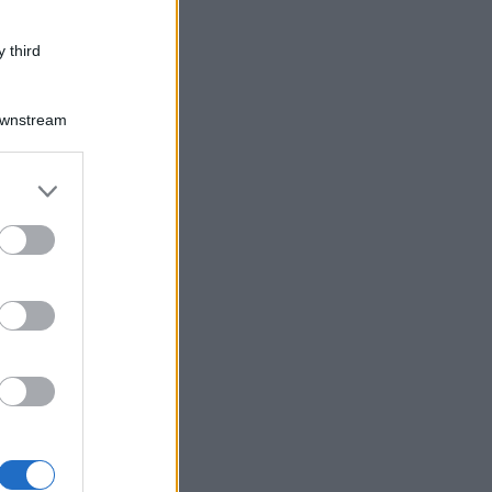
 third
Downstream
er and store
to grant or
ed purposes