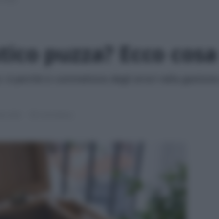
ico puzza? Ecco cosa
, è perché si commettono degli errori nella gestione
ile 2026
4 min lettura