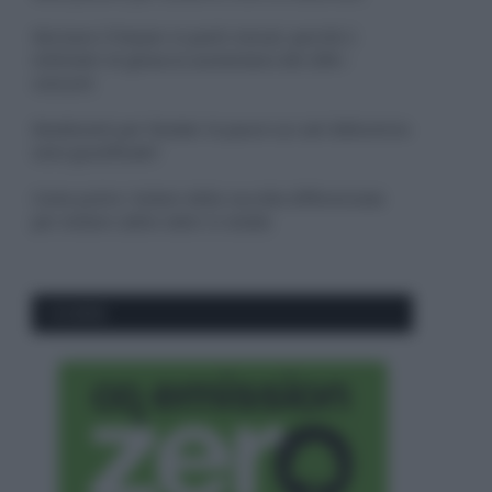
Sbrinare il freezer in pochi minuti: perché 2
millimetri di ghiaccio aumentano del 20% i
consumi
Deodoranti per l’estate: le paure sui sali d’alluminio
sono giustificate?
Come pulire i bidoni della raccolta differenziata
per evitare cattivi odori in estate
CO2WEB