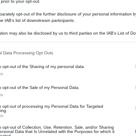
 prior to your opt-out.
rately opt-out of the further disclosure of your personal information by
he IAB’s list of downstream participants.
tion may also be disclosed by us to third parties on the IAB’s List of 
 that may further disclose it to other third parties.
 that this website/app uses one or more Google services and may gath
l Data Processing Opt Outs
including but not limited to your visit or usage behaviour. You may click 
 to Google and its third-party tags to use your data for below specifi
o opt-out of the Sharing of my personal data.
ogle consent section.
In
uce odori
o opt-out of the Sale of my Personal Data.
In
to opt-out of processing my Personal Data for Targeted
ing.
In
o opt-out of Collection, Use, Retention, Sale, and/or Sharing
ersonal Data that Is Unrelated with the Purposes for which it
lected.