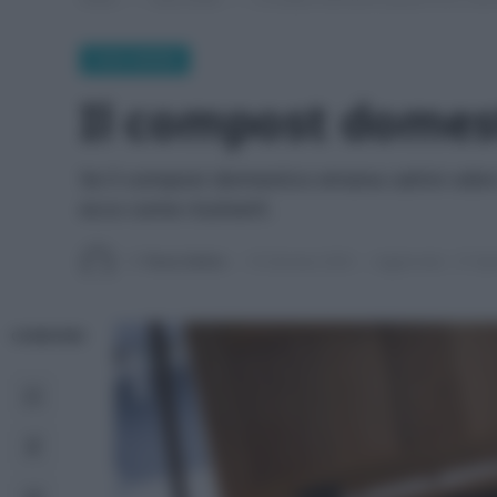
CASA GREEN
Il compost domest
Se il compost domestico emana cattivi odori
ecco come risolverli.
Di
Tessa Gelisio
16 Gennaio 2026
Aggiornato:
27 Apr
CONDIVIDI