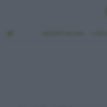
BENESSERE E BELLEZZA
A TAVO
Home
Casa Green
Il compost domestico puzza? Ecco cosa 
»
»