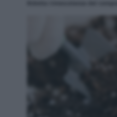
Ridotta rimescolanza del compo