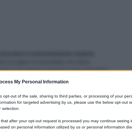
o di produrre autonomamente compost,
timo progetto di sostenibilità, che riduce
i. Eppure, per quanto predisporre una compostiera
ombattere con una conseguenza ben poco
ocess My Personal Information
rale, almeno in senso lato, che non dovrebbe in
fatti indicatori di errori nel processo di
to opt-out of the sale, sharing to third parties, or processing of your per
formation for targeted advertising by us, please use the below opt-out s
 selection.
 that after your opt-out request is processed you may continue seeing i
ased on personal information utilized by us or personal information dis