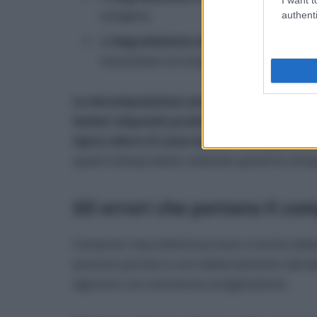
ossigeno;
authenti
la
degradazione aerobica
, cioè genera
necessitano di ossigeno per poter prolif
La decomposizione anaerobica è solitament
batteri deputati producono infatti compo
tipico odore di uova marce – e metano
. P
questi sottoprodotti, evitando quindi la compar
Gli errori che portano il co
Compresi i due distinti processi, è anche abba
possono portare a uno sbilanciamento dei batt
agiscono con una buona ossigenazione.