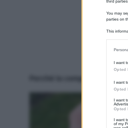
third parties
You may sepa
parties on t
This informa
Participants
Please note
Persona
information 
deny consent
I want t
in below Go
Opted 
Perché la compostiera prod
I want t
Opted 
I want 
Advertis
Opted 
I want t
of my P
was col