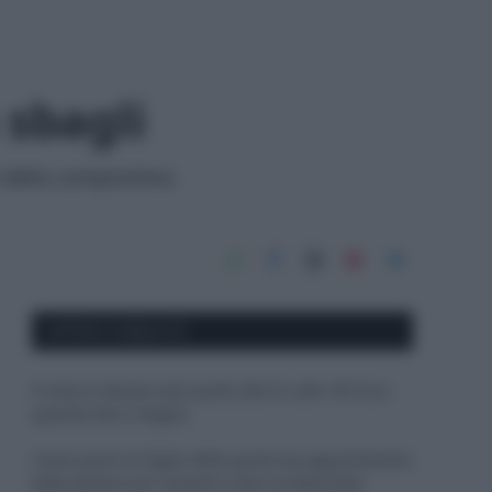
 sbagli
 della compostiera:
APPENA PUBBLICATI
Il mare è davvero più pulito alle 8 o alle 18? Ecco
quando fare il bagno
Come pulire le foglie delle piante da appartamento
dalla polvere per aiutarle a fare la fotosintesi