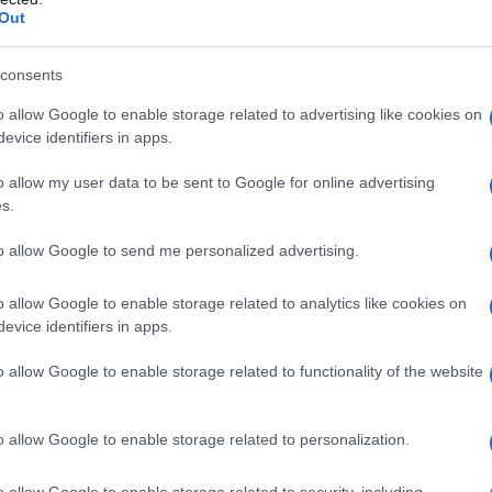
Out
consents
o allow Google to enable storage related to advertising like cookies on
evice identifiers in apps.
o allow my user data to be sent to Google for online advertising
s.
to allow Google to send me personalized advertising.
o allow Google to enable storage related to analytics like cookies on
evice identifiers in apps.
hé la
compostiera
produca cattivi odori. Quando
o allow Google to enable storage related to functionality of the website
’interno dell’apposito contenitore, si possono
o allow Google to enable storage related to personalization.
ovuta a batteri che agiscono in assenza di
o allow Google to enable storage related to security, including