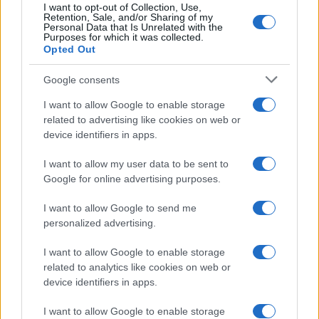
I want to opt-out of Collection, Use,
Retention, Sale, and/or Sharing of my
Personal Data that Is Unrelated with the
Purposes for which it was collected.
Opted Out
Google consents
I want to allow Google to enable storage
related to advertising like cookies on web or
device identifiers in apps.
I want to allow my user data to be sent to
Google for online advertising purposes.
I want to allow Google to send me
personalized advertising.
I want to allow Google to enable storage
related to analytics like cookies on web or
device identifiers in apps.
I want to allow Google to enable storage