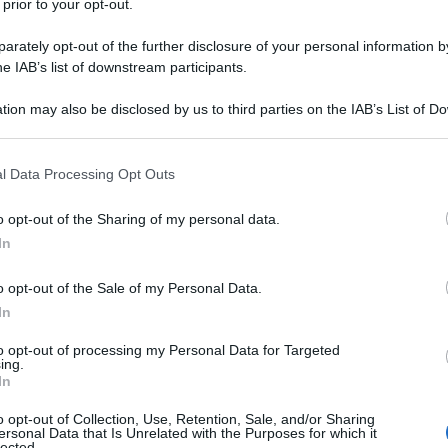
 prior to your opt-out.
rately opt-out of the further disclosure of your personal information by
he IAB’s list of downstream participants.
tion may also be disclosed by us to third parties on the IAB’s List of 
 that may further disclose it to other third parties.
 that this website/app uses one or more Google services and may gath
l Data Processing Opt Outs
including but not limited to your visit or usage behaviour. You may click 
 to Google and its third-party tags to use your data for below specifi
o opt-out of the Sharing of my personal data.
ogle consent section.
In
o opt-out of the Sale of my Personal Data.
In
to opt-out of processing my Personal Data for Targeted
ing.
etico italiano
In
o opt-out of Collection, Use, Retention, Sale, and/or Sharing
le loro offerte rinnovabili, pur sfruttando di fatto
ersonal Data that Is Unrelated with the Purposes for which it
lected.