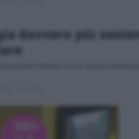
gia davvero più sosten
lare
ile può aiutare il Pianeta, ma non sempre è pienament
le 2026
6 min lettura