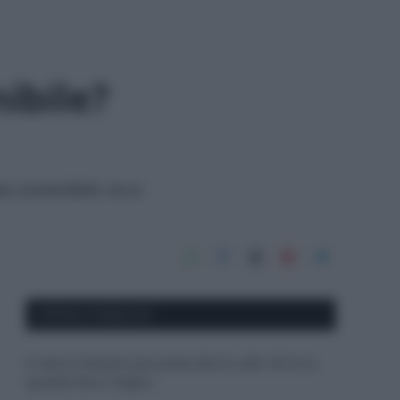
ibile?
e sostenibile: ecco
APPENA PUBBLICATI
Il mare è davvero più pulito alle 8 o alle 18? Ecco
quando fare il bagno