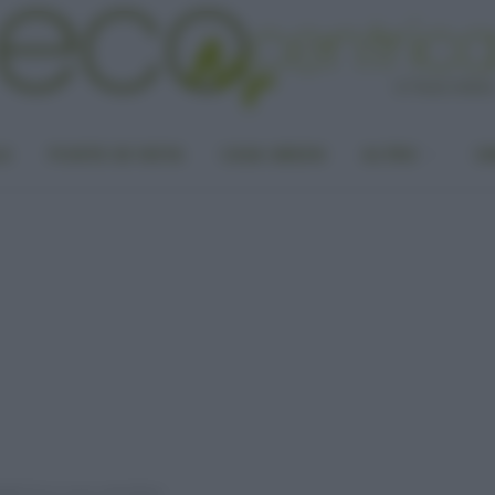
LA
PUNTO DI VISTA
CASA GREEN
ALTRO
UN
bile? Ecco cosa controllare