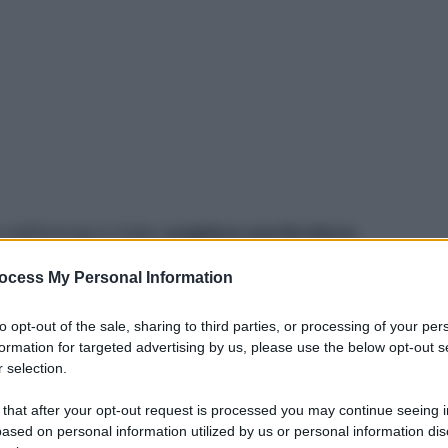
ell’energia in Italia,
scegliere una fornitura
cchito, un gioco da ragazzi: la maggior parte
ocess My Personal Information
energia al 100% rinnovabile” sulle proprie
mbrare una buona notizia, la realtà è ben diversa:
to opt-out of the sale, sharing to third parties, or processing of your per
di energia rinnovabili, non contribuiscono a
formation for targeted advertising by us, please use the below opt-out s
 selection.
n altre parole, non contribuiscono alla costruzione
ando quindi la quota di carbone e gas invariata nel
 that after your opt-out request is processed you may continue seeing i
a, per scegliere una fornitura davvero più
ased on personal information utilized by us or personal information dis