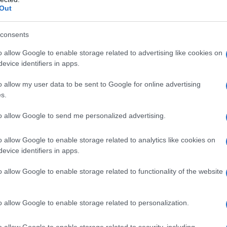
pire come sia organizzato il mercato italiano
.
Out
i attori:
consents
ero che possiedono direttamente impianti – fossili
o allow Google to enable storage related to advertising like cookies on
sono fornire agli utenti finali energia da loro
evice identifiers in apps.
so.
o allow my user data to be sent to Google for online advertising
che non posseggono impianti, ma acquistano
s.
la cosiddetta borsa dell’elettricità.
to allow Google to send me personalized advertising.
to dell’ingrosso per acquistare energia, non
o allow Google to enable storage related to analytics like cookies on
evice identifiers in apps.
i di energia fisica indifferenziata proveniente
 includere anche fonti fossili come carbone e gas.
o allow Google to enable storage related to functionality of the website
ve perciò affidarsi al meccanismo delle Garanzie
o allow Google to enable storage related to personalization.
o allow Google to enable storage related to security, including