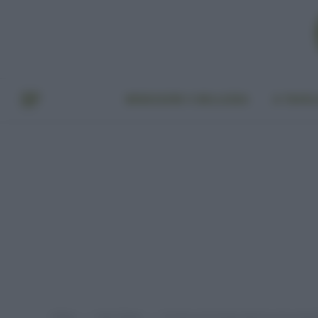
BENESSERE E BELLEZZA
A TAVO
Home
Casa Green
Fornitura di energia davvero più sosteni
»
»