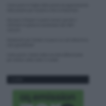
Come pulire le foglie delle piante da appartamento
dalla polvere per aiutarle a fare la fotosintesi
Sbrinare il freezer in pochi minuti: perché 2
millimetri di ghiaccio aumentano del 20% i
consumi
Deodoranti per l’estate: le paure sui sali d’alluminio
sono giustificate?
Come pulire i bidoni della raccolta differenziata
per evitare cattivi odori in estate
CO2WEB