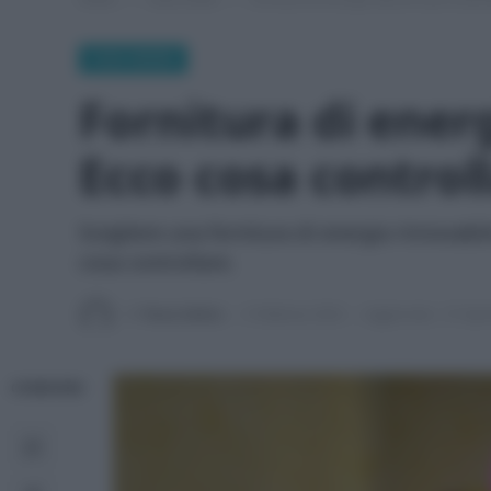
CASA GREEN
Fornitura di ener
Ecco cosa control
Scegliere una fornitura di energia rinnovab
cosa controllare.
Di
Tessa Gelisio
5 Febbraio 2026
Aggiornato:
27 Apri
CONDIVIDI