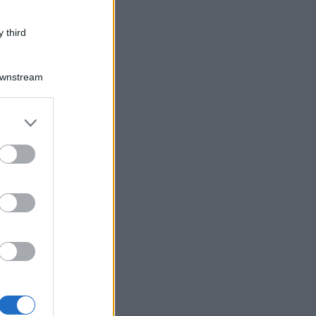
 third
Downstream
er and store
to grant or
ed purposes