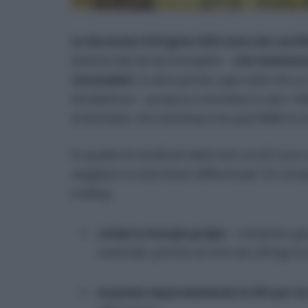
Le Garanzie d’Origine (GO) sono dei certifi
Gestore dei Servizi Energetici –
che testimon
rinnovabili
. In altre parole, ogni volta che u
idroelettrico – produce e immette in rete 1 MW
di etichetta, che sottolinea che quel MWh è
In qualità di certificati elettronici, le GO son
viaggiano su due binari differenziati. Di cons
trading:
compra energia grigia
– compreso gas
nazionale, poiché sul mercato all’ingross
acquista separatamente la GO per la 