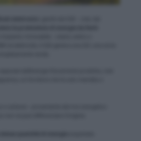
cati elettronici
, gestiti dal GSE – cioè, dal
iano la produzione di energia da fonti
n impianto rinnovabile – solare, eolico o
h di elettricità, il GSE genera una GO: una sorta
 completamente verde.
o separate dall’energia fisicamente prodotta, cioè
eguenza, un fornitore che fa solo rivendita o
 e carbone – proveniente dal mix energetico
o non ne può differenziare l’origine;
stessa quantità di energia
acquistata