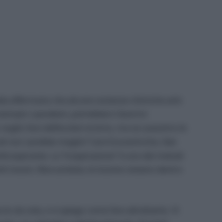
nada affermano che alcune sostanze chimiche anti-
sempio i parabeni, potrebbero favorire
n voglio fare dell’ecoterrorismo, ma se usassimo le
rali non sarebbe meglio? Care Ecocentriche, fate
titraspirante. La “traspirazione” è uno dei metodi
tti tossici. Bloccandola, le tossine restano dentro
cio da sola, e vi spiego come fare altrettanto. Vi