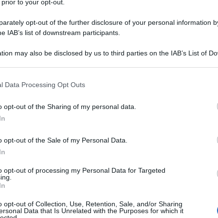
 prior to your opt-out.
rately opt-out of the further disclosure of your personal information by
he IAB’s list of downstream participants.
tion may also be disclosed by us to third parties on the IAB’s List of 
dorante roll-on…
 that may further disclose it to other third parties.
 that this website/app uses one or more Google services and may gath
l Data Processing Opt Outs
including but not limited to your visit or usage behaviour. You may click 
 to Google and its third-party tags to use your data for below specifi
o opt-out of the Sharing of my personal data.
ogle consent section.
In
o opt-out of the Sale of my Personal Data.
In
to opt-out of processing my Personal Data for Targeted
ing.
In
o opt-out of Collection, Use, Retention, Sale, and/or Sharing
ersonal Data that Is Unrelated with the Purposes for which it
lected.