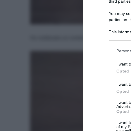
third parties
You may sepa
parties on t
This informa
Ho riutilizzato un contenitore di vetro di deo
Participants
Please note
Persona
information 
deny consent
I want t
in below Go
Opted 
I want t
Opted 
I want 
Advertis
Opted 
I want t
of my P
was col