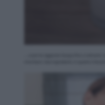
…..e poi ho aggiunto l’acqua fino a colmarlo. 
mischiare i due ingredienti, in quanto il bicar