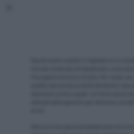
Recenti studi condotti in Inghilterra e in Ca
microbi contenute nei deodoranti, come ad e
l’insorgenza di tumori al seno. Per carità, no
qualità naturali dei prodotti altrettanto natu
attenzione anche a quelli con forte azione an
utilizzati dall’organismo per eliminare i prodo
di voi!
Allora io il mio personal deodorante me lo fac