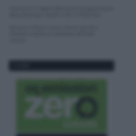
Come pulire le foglie delle piante da appartamento
dalla polvere per aiutarle a fare la fotosintesi
Sbrinare il freezer in pochi minuti: perché 2
millimetri di ghiaccio aumentano del 20% i
consumi
CO2WEB