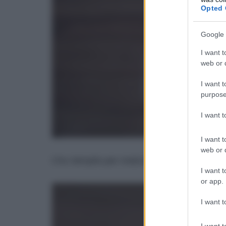
Opted 
Google 
I want t
web or d
I want t
purpose
I want 
I want t
web or d
L’ho riempito per metà di bicarbonato…
I want t
or app.
I want t
I want t