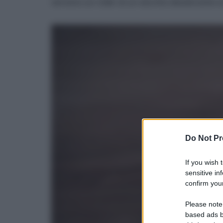
servono un roller di un vecchio deodorante v
Do Not Pr
If you wish 
sensitive in
confirm your
Please note
based ads b