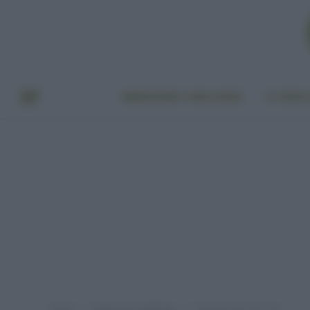
BENESSERE E BELLEZZA
A TAVO
Home
Benessere e bellezza
Il deodorante fai da te
»
»