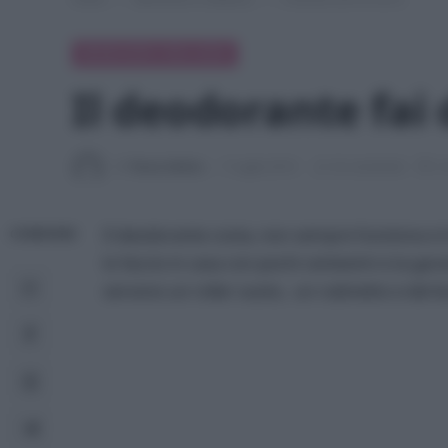
BENESSERE E BELLEZZA
Il deodorante fai 
Di
Tessa Gelisio
7 Luglio 2014
22 commenti
2 
Il deodorante costa, non sempre funziona e t
CONDIVIDI
lo faccio in casa con pochi centesimi e la gar
servono un roller vuoto, un rubinetto e del 