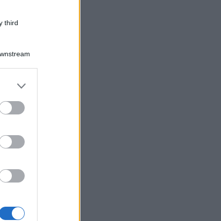
 third
Downstream
er and store
to grant or
ed purposes