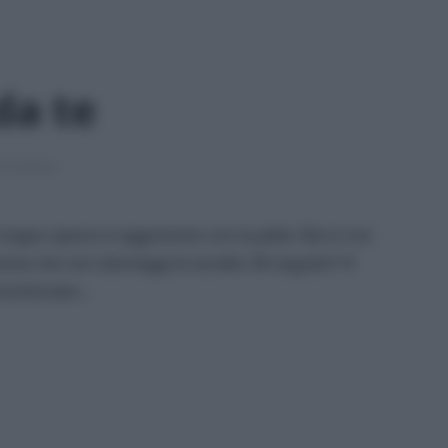
da te
min lettura
roppo spesso è aggressivo con la pelle. Ma io me
anzia che non danneggi le ascelle. Mi seguite? Vi
bicarbonato…