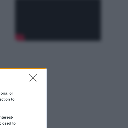
sonal or
ection to
nterest-
closed to