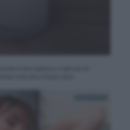
Quando lo devo applicare, lo agito per far
bonato resta sotto e l’acqua sopra.