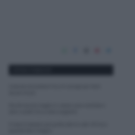
APPENA PUBBLICATI
Costume da buttare? Ecco 8 consigli per farlo
durare di più
Perché alcune maglie in cotone sono morbide e
altre ruvide? Ecco come sceglierle
Il mare è davvero più pulito alle 8 o alle 18? Ecco
quando fare il bagno