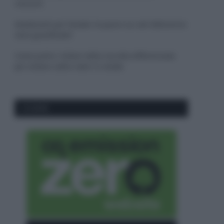
consumi
Deodoranti per l’estate: le paure sui sali d’alluminio
sono giustificate?
Come pulire i bidoni della raccolta differenziata
per evitare cattivi odori in estate
CO2WEB