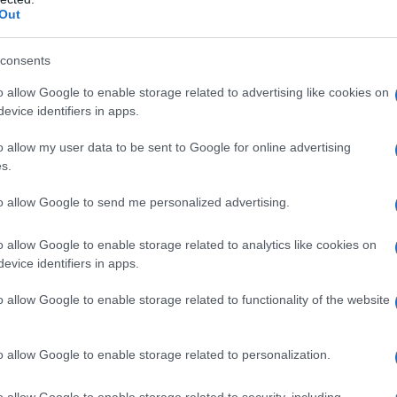
Out
a acqua, cresce lentamente ed è soggetta agli
quali si rende necessario l’uso continuo di
consents
 Insomma, se si sceglie il cotone, l’importante che
o allow Google to enable storage related to advertising like cookies on
evice identifiers in apps.
rla di vestiti per i più piccoli: la loro pelle è più
o allow my user data to be sent to Google for online advertising
s.
ola selezione di brand, italiani e stranieri, che
 tessuti naturali, ecologici e sicuri, e che potete
to allow Google to send me personalized advertising.
 vestire green si può iniziare dalla nascita!
o allow Google to enable storage related to analytics like cookies on
evice identifiers in apps.
o allow Google to enable storage related to functionality of the website
o allow Google to enable storage related to personalization.
o allow Google to enable storage related to security, including