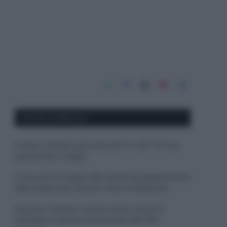
APPENA PUBBLICATI
Il mare è davvero più pulito alle 8 o alle 18? Ecco
quando fare il bagno
Come pulire le foglie delle piante da appartamento
dalla polvere per aiutarle a fare la fotosintesi
Sbrinare il freezer in pochi minuti: perché 2
millimetri di ghiaccio aumentano del 20% i