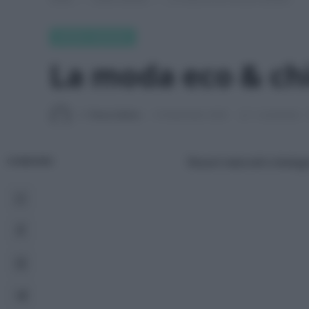
GREEN FASHION
La moda eco & ch
Di
Tessa Gelisio
16 Novembre 2020
1 commento
Tessuti naturali e biologi
CONDIVIDI