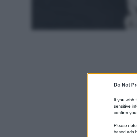
Do Not Pr
If you wish 
sensitive in
confirm your
Please note
based ads b