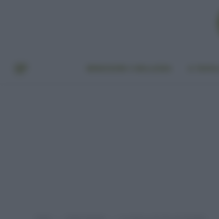
BENESSERE E BELLEZZA
A TAVO
Home
Green Fashion
La moda eco & chic per bambini
»
»