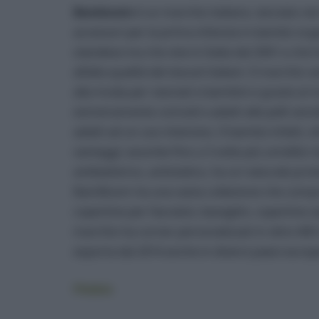
Bamboom
è un marchio italiano, lanciato nel
accessori per la prima infanzia in bambù orga
olandese ma che vive in Italia dal 2001 e che
all’alta qualità dei tessuti italiani. Il marchio
alla moda per neonati e bambini e grazie al ma
estremamente comodi e adatti alle pelli sensibi
adatti ad un uso intensivo. Il bambù infatti, ol
vantaggi: assorbe fino a 3 volte più umidità ri
antibatterico, antistatico, ha un naturale pro
BamBoom ha una vasta collezione che compren
copertine per fasciatoi, bavaglini, copertine 
marchio ha corner personalizzati in oltre 400
esporta dal 2014 anche in diversi paesi europe
Filobio