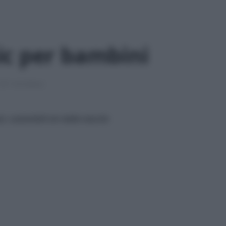
ic per bambini
7 min lettura
ci, sostenibili sin dalla nascita