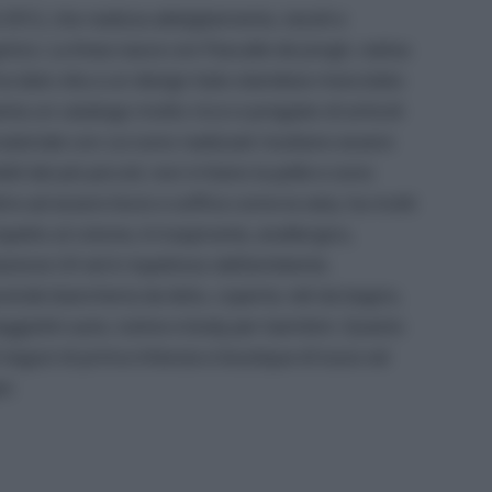
 2012, che realizza abbigliamento, tessili e
nico. La linea nasce con Pascalle de Jongh, nativa
 ha dato vita a un design italo-olandese mescolato
 vanta un catalogo molto ricco e pregiato di articoli
teriale con cui sono realizzati risultano essere
li dei più piccoli, non irritano la pelle e sono
tre ad essere liscio e soffice come la seta, ha molti
spetto al cotone, è traspirante, anallergico,
tezione UV ed è rispettoso dell’ambiente.
de biancheria da letto, coperte, teli da bagno,
seggiolini auto, tutine e body per bambini. Questo
 negozi di prima infanzia e boutique di lusso ed
i.