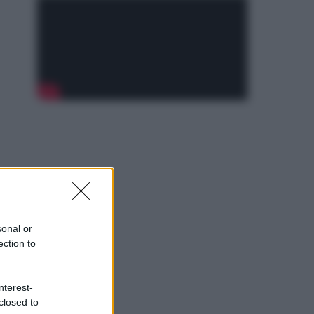
sonal or
ection to
nterest-
closed to