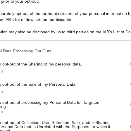
 prior to your opt-out.
annusano, li vivono. Specialmente da piccolissimi, i
rately opt-out of the further disclosure of your personal information by
i vestiti perché li esplorano come se fossero una
he IAB’s list of downstream participants.
 selezionare per loro cibi sani provenienti da
tion may also be disclosed by us to third parties on the IAB’s List of 
o anche con l’abbigliamento, scegliendo marchi che
 that may further disclose it to other third parties.
 sostenibili?
 that this website/app uses one or more Google services and may gath
l Data Processing Opt Outs
including but not limited to your visit or usage behaviour. You may click 
cono in fretta” si tende a non considerare il peso
 to Google and its third-party tags to use your data for below specifi
o opt-out of the Sharing of my personal data.
tà può avere sul benessere del bambino e del
ogle consent section.
In
re di più le aziende, sia in Italia che all’estero,
utilizzando materie e procedimenti certificati. Il
o opt-out of the Sale of my Personal Data.
vi di agenti chimici potenzialmente tossici, e
In
e ci sono bambù, cotone, lino, lana, fibre di faggio o
to opt-out of processing my Personal Data for Targeted
aggior benessere e salute al corpo perché
ing.
In
tto ambientale se provengono da filiere certificate.
ra più amata dalle mamme: morbido, di vario
o opt-out of Collection, Use, Retention, Sale, and/or Sharing
ersonal Data that Is Unrelated with the Purposes for which it
nche un tessuto che ha un forte impatto
lected.