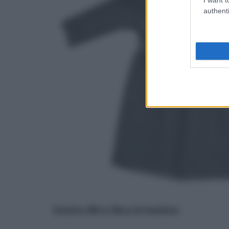
authenti
Vestino 3M in fibra di bambo