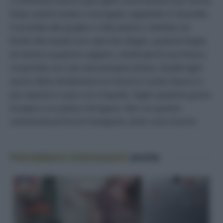
o sott’aceto bianco (più light) come faceva mia nonna.
Dopo averle lavate e asciugate, tagliatele in listarelle..
Cuocetele alla griglia o sulla piastra, mettete sul
fondo dei vasetti uno spicchio d’aglio, qualche foglia
di menta e qualche cappero, sistemate le zucchine e
ricopritele con olio extravergine d’oliva. Quelle light
vanno fatte sbollentare tre minuti in aceto bianco e
poi riposte in vaso con il liquido, l’aglio qualche grano
di pepe e un pizzico d’origano. Non so quanto
resisterete prima di mangiarle, tanto sono buone
Potrebbero interessarti
anche