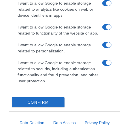
I want to allow Google to enable storage
related to analytics like cookies on web or
device identifiers in apps.
I want to allow Google to enable storage
related to functionality of the website or app.
I want to allow Google to enable storage
Facebook
Instagram
YouTube
TikTok
Threads
related to personalization.
I want to allow Google to enable storage
related to security, including authentication
© 2026 Ecocentrica.it di TESSA SRL - P. IVA 07010600968 - sede legale:
functionality and fraud prevention, and other
Via Paradisino 5, 57016 Rosignano Marittimo (LI). Tutti i diritti
user protection.
riservati.
Preferenze Privacy
Questo blog non è una testata giornalistica registrata, in quanto
viene aggiornato senza alcuna periodicità; non rientra pertanto tra
CONFIRM
le pubblicazioni soggette agli obblighi previsti dalla legge n. 62 del 7
marzo 2001.
Data Deletion
Data Access
Privacy Policy