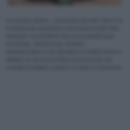
La zucchina, questa….conosciuta! Secondo i dati è tra
le verdure più acquistate e consumate in Italia. Fate
benissimo, brave.Ottimo cibo con proprietà quasi
miracolose: antitumorale, diuretico,
antinfiammatorio e poi ipocalorico e adatto anche ai
diabetici. Io me ne sono fatta una scorta dai miei
contadini prediletti, e adesso mi metto a conservarle