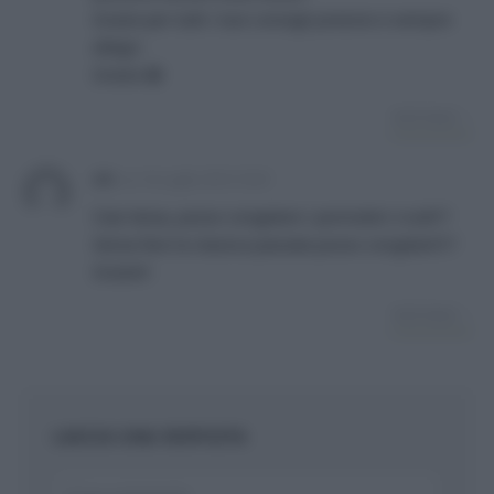
Grazie per tutti i tuoi consigli preziosi e sempre
allegri.
Grazia 😀
RISPONDI
ale
su
14 Luglio 2014 10:41
Ciao tessa, posso congelare i pomodori crudi??
Senza fare la classica passata posso congelarli??
Grazie!!
RISPONDI
LASCIA UNA RISPOSTA