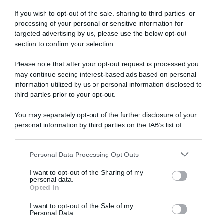
If you wish to opt-out of the sale, sharing to third parties, or
processing of your personal or sensitive information for
targeted advertising by us, please use the below opt-out
section to confirm your selection.
Please note that after your opt-out request is processed you
may continue seeing interest-based ads based on personal
APPENA PUBBLICATI
information utilized by us or personal information disclosed to
third parties prior to your opt-out.
Costume da buttare? Ecco 8 consigli per farlo durare di più
You may separately opt-out of the further disclosure of your
Perché alcune maglie in cotone sono morbide e altre
personal information by third parties on the IAB’s list of
ruvide? Ecco come sceglierle
downstream participants.
Il mare è davvero più pulito alle 8 o alle 18? Ecco quando
Personal Data Processing Opt Outs
This information may also be disclosed by us to third parties
fare il bagno
on the IAB’s List of Downstream Participants that may further
I want to opt-out of the Sharing of my
disclose it to other third parties.
personal data.
Come pulire le foglie delle piante da appartamento dalla
Opted In
Please note that this website/app uses one or more Google
polvere per aiutarle a fare la fotosintesi
services and may gather and store information including but
I want to opt-out of the Sale of my
Personal Data.
not limited to your visit or usage behaviour. You may click to
Sbrinare il freezer in pochi minuti: perché 2 millimetri di