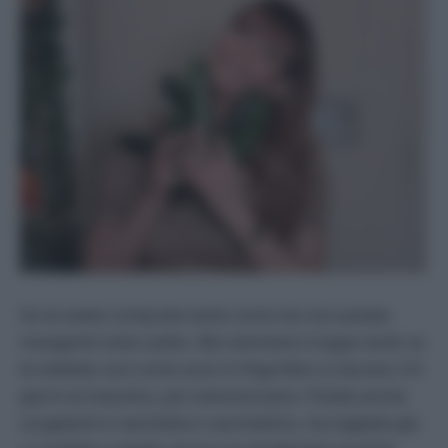
Se ne avete comprate tante come me non potete
mangiarle tutte subito. Ma nemmeno troppo tardi: se
le mettete così come sono in frigorifero vi durano 3-4
giorni al massimo, poi s’ammosciano. Potete anche
surgelarle in vaschetta o sacchettino, ma tagliate già