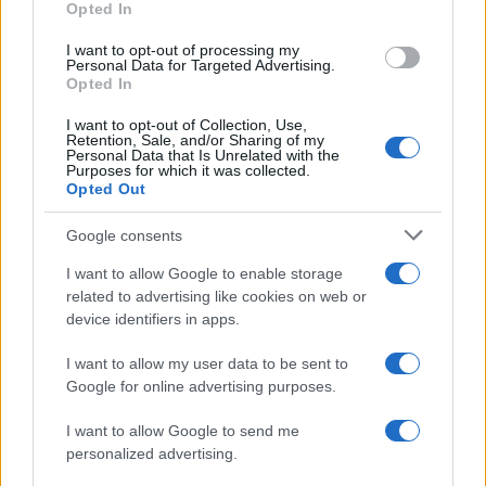
Opted In
grant or deny consent to Google and its third-party tags to
ghiaccio aumentano del 20% i consumi
use your data for below specified purposes in below Google
I want to opt-out of processing my
consent section.
Personal Data for Targeted Advertising.
Opted In
CO2WEB
I want to opt-out of Collection, Use,
Retention, Sale, and/or Sharing of my
Personal Data that Is Unrelated with the
Purposes for which it was collected.
Opted Out
Google consents
I want to allow Google to enable storage
related to advertising like cookies on web or
device identifiers in apps.
I want to allow my user data to be sent to
Google for online advertising purposes.
I want to allow Google to send me
personalized advertising.