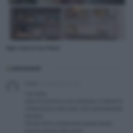
Ogni cosa al suo fresco
2
commenti
Grazia
su
26 Giugno 2014 9:49
Ciao Tessa,
adoro le zucchine e non conoscevo il metodo di
conservazione sotto aceto. Devo assolutamente
provarlo.
Potresti dirmi cortesemente quanto tempo
possono durare sotto aceto?