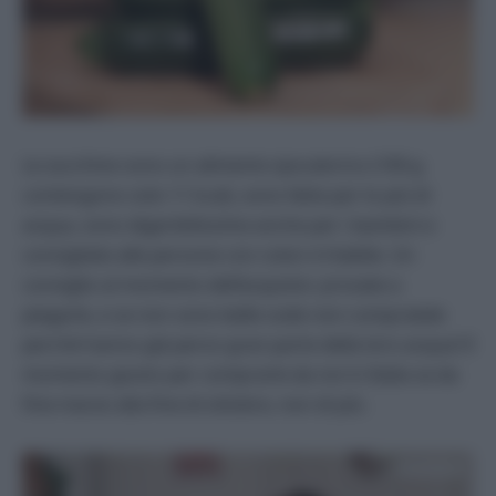
Le zucchine sono un alimento ipocalorico (100 g
contengono solo 11 kcal), sono fatte per lo più di
acqua, sono digeribilissime anche per i bambini e
consigliate alle persone con colon irritabile. Un
consiglio al momento dell’acquisto: provate a
piegarle, e se non sono belle sode non compratele
perché hanno già perso gran parte della loro acqua! Il
momento giusto per comprarle da noi in Italia va da
fine marzo alla fine di ottobre, non di più.