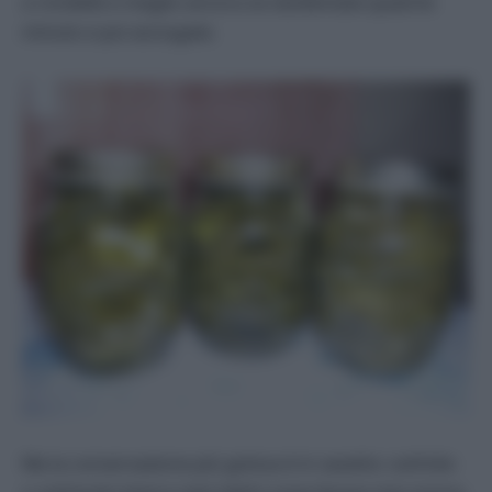
a rondelle e meglio ancora se sbollentate qualche
minuto e poi asciugate.
Ma la conservazione più golosa è in vasetto: sott’olio