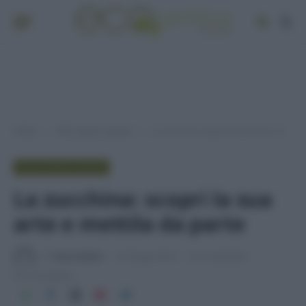
Home
OK la spesa è giusta
La zucchina: scopri la sua arte e mettila da parte
»
»
OK LA SPESA È GIUSTA
La zucchina: scopri la sua
arte e mettila da parte
Di
Tessa Gelisio
16 Giugno 2014
2 commenti
2 min lettura