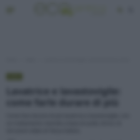
Home
Video
Lavatrice e lavastoviglie: come farle durare di più
»
»
VIDEO
Lavatrice e lavastoviglie:
come farle durare di più
Come fare durare di più lavatrice e lavastoviglie, con
un trattamento mensile a base di acido citrico: le
istruzioni video di Tessa Gelisio.