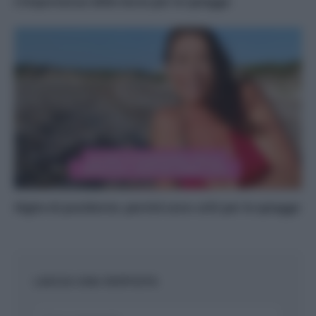
L’importanza delle dune per le spiagge
Alghe di posidonia: perché sono utili per le spiagge
LASCIA UNA RISPOSTA