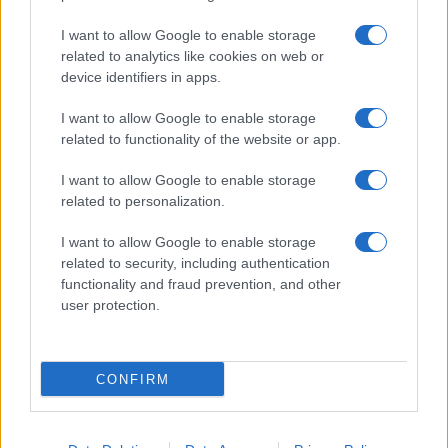
I want to allow Google to enable storage
related to analytics like cookies on web or
device identifiers in apps.
I want to allow Google to enable storage
related to functionality of the website or app.
I want to allow Google to enable storage
Facebook
Instagram
YouTube
TikTok
Threads
related to personalization.
I want to allow Google to enable storage
related to security, including authentication
© 2026 Ecocentrica.it di TESSA SRL - P. IVA 07010600968 - sede legale:
functionality and fraud prevention, and other
Via Paradisino 5, 57016 Rosignano Marittimo (LI). Tutti i diritti
user protection.
riservati.
Preferenze Privacy
Questo blog non è una testata giornalistica registrata, in quanto
viene aggiornato senza alcuna periodicità; non rientra pertanto tra
CONFIRM
le pubblicazioni soggette agli obblighi previsti dalla legge n. 62 del 7
marzo 2001.