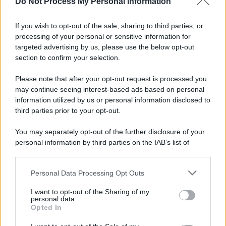
Do Not Process My Personal Information
If you wish to opt-out of the sale, sharing to third parties, or
processing of your personal or sensitive information for
targeted advertising by us, please use the below opt-out
section to confirm your selection.
Please note that after your opt-out request is processed you
APPENA PUBBLICATI
may continue seeing interest-based ads based on personal
information utilized by us or personal information disclosed to
Perché alcune maglie in cotone sono morbide e altre
third parties prior to your opt-out.
ruvide? Ecco come sceglierle
You may separately opt-out of the further disclosure of your
Il mare è davvero più pulito alle 8 o alle 18? Ecco quando
personal information by third parties on the IAB’s list of
fare il bagno
downstream participants.
Come pulire le foglie delle piante da appartamento dalla
Personal Data Processing Opt Outs
This information may also be disclosed by us to third parties
polvere per aiutarle a fare la fotosintesi
on the IAB’s List of Downstream Participants that may further
I want to opt-out of the Sharing of my
disclose it to other third parties.
personal data.
Sbrinare il freezer in pochi minuti: perché 2 millimetri di
Opted In
Please note that this website/app uses one or more Google
ghiaccio aumentano del 20% i consumi
services and may gather and store information including but