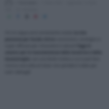
Di
Tessa Gelisio
17 Marzo 2024
Aggiornato:
27 Aprile
2026
1 min lettura
Chi mi segue avrà certamente notato
la mia
passione per l’acido citrico
: economico, ecologico e
super efficace per rimuovere il calcare!
Oggi lo
usiamo per la manutenzione della lavatrice e della
lavastoviglie
, con una facile ricetta a cui si può fare
ricorso una volta al mese: non perdete il video per
tutti i dettagli!