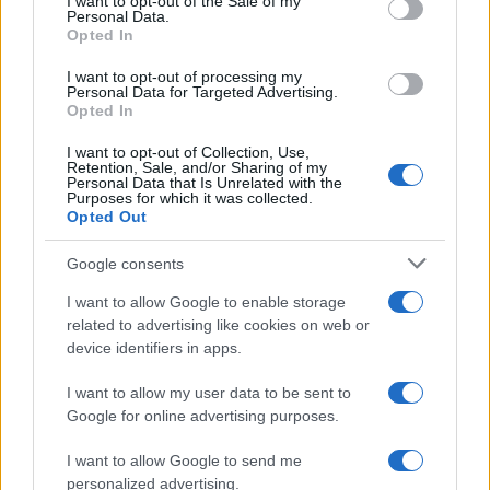
I want to opt-out of the Sale of my
Personal Data.
not limited to your visit or usage behaviour. You may click to
Deodoranti per l’estate: le paure sui sali d’alluminio sono
Opted In
grant or deny consent to Google and its third-party tags to
giustificate?
use your data for below specified purposes in below Google
I want to opt-out of processing my
consent section.
Personal Data for Targeted Advertising.
Opted In
CO2WEB
I want to opt-out of Collection, Use,
Retention, Sale, and/or Sharing of my
Personal Data that Is Unrelated with the
Purposes for which it was collected.
Opted Out
Google consents
I want to allow Google to enable storage
related to advertising like cookies on web or
device identifiers in apps.
I want to allow my user data to be sent to
Google for online advertising purposes.
I want to allow Google to send me
personalized advertising.