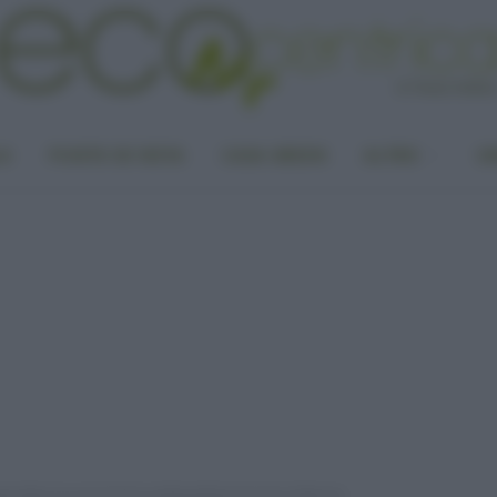
LA
PUNTO DI VISTA
CASA GREEN
ALTRO
UN
tta Italia: le associazioni ambientaliste lanciano l’allarme