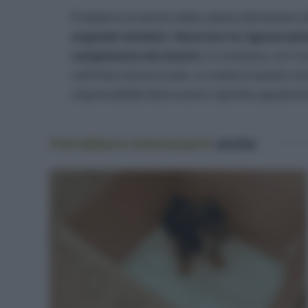
Predatore al vertice della catena alimentare,
ungulati selvatici
,
favorisce la rigenerazi
complessiva dei boschi
. In sostanza, se il 
sull’intera fauna locale. La tutela di questo a
responsabilità deve essere ripartita egualmente
Potrebbero interessarti
anche