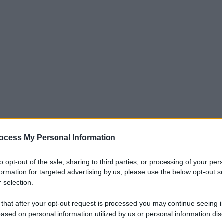
ocess My Personal Information
 i lupi morti in tutta Italia; un’emergenza che in
to opt-out of the sale, sharing to third parties, or processing of your per
trofe e che ha riacceso il dibattito sulla
formation for targeted advertising by us, please use the below opt-out s
 selection.
ennino italiano. Nel cuore del Parco Nazionale
o stati trovati morti nel giro di poche
 that after your opt-out request is processed you may continue seeing i
sche avvelenate disseminate in maniera
ased on personal information utilized by us or personal information dis