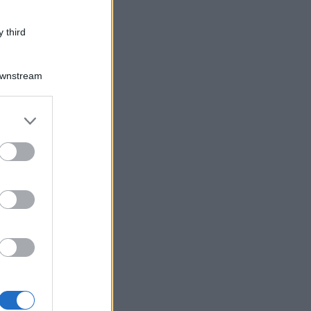
 third
Downstream
er and store
to grant or
ed purposes