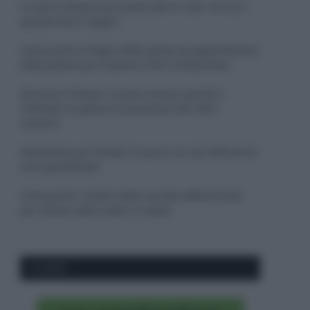
Il mare è davvero più pulito alle 8 o alle 18? Ecco
quando fare il bagno
Come pulire le foglie delle piante da appartamento
dalla polvere per aiutarle a fare la fotosintesi
Sbrinare il freezer in pochi minuti: perché 2
millimetri di ghiaccio aumentano del 20% i
consumi
Deodoranti per l’estate: le paure sui sali d’alluminio
sono giustificate?
Come pulire i bidoni della raccolta differenziata
per evitare cattivi odori in estate
CO2WEB