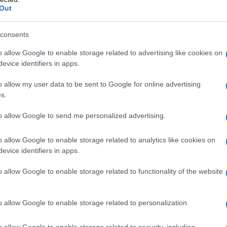
ritrovati a Pescasseroli. Successivamente, a
Out
arcasse, accompagnate da quelle di tre volpi e una
pire qualunque animale entri in contatto con le
consents
nofilo Antiveleno del Parco è intervenuto sul
o allow Google to enable storage related to advertising like cookies on
trasferito all’Istituto Zooprofilattico
evice identifiers in apps.
nalisi del caso.
o allow my user data to be sent to Google for online advertising
s.
 principali associazioni ambientaliste e
 ed Enpa, hanno presentato una richiesta formale
to allow Google to send me personalized advertising.
lla Repubblica e con il comandante del Gruppo
o allow Google to enable storage related to analytics like cookies on
fare piena luce sulle responsabilità e
evice identifiers in apps.
are nuovi episodi
, con l’obiettivo di proteggere
o allow Google to enable storage related to functionality of the website
penninico.
n iceberg di una problematica più estesa
. I dati
o allow Google to enable storage related to personalization.
informazioni provenienti da fonti istituzionali
o allow Google to enable storage related to security, including