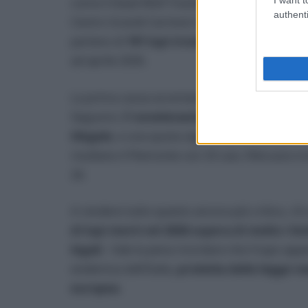
come il Dead Wolf Tracker dell’Istituto Zooprof
authenti
Centro Grandi Carnivori del Piemonte e quello 
parlano di
191 lupi trovati morti tra strade
ad aprile 2026.
La prima causa accertata è quella degli
inves
Seguono 29
avvelenamenti certi o probabi
illegale
, e una quota significativa di decessi
risultano il Piemonte con 33 casi, l’Abruzzo 
26.
A rendere tutto questo ancora più critico, c’è
di lupi morti nel 2026 supera di molto i li
legali
. Vale la pena ricordare che il lupo app
endemica dell’Italia,
protetta dalla legge na
europea
.