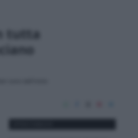
n tutta
nciano
ri sono dall'inizio
APPENA PUBBLICATI