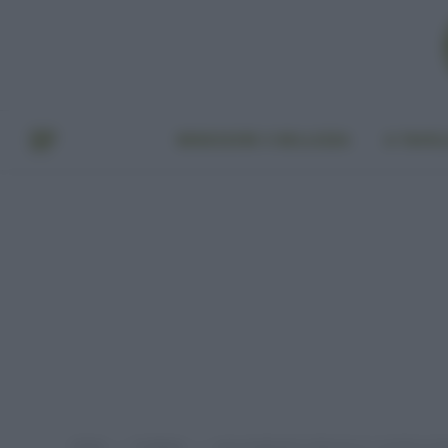
BENESSERE E BELLEZZA
A TAVO
Home
EcoNews
Lupi avvelenati in Abruzzo e a rischio in tu
»
»