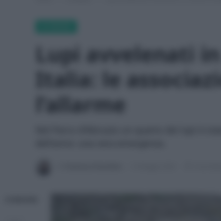
ECONEWS
Lupi avvelenati in
Italia: le associa
l’allarme
Nel Parco d'Abruzzo un quarto dei lupi è sta
dell'anno: una vera emergenza.
Di
Francesca Fiorentino
14 Maggio 2026
3 min lett
CONDIVIDI