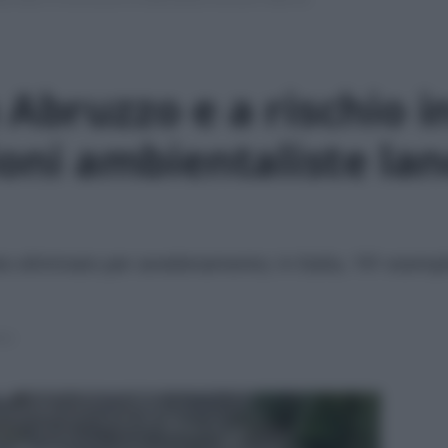
 Abruzzo e a rischio i
zioni ambientaliste la
to eliminato per avvelenamento; in Italia, 191 esempla
ura