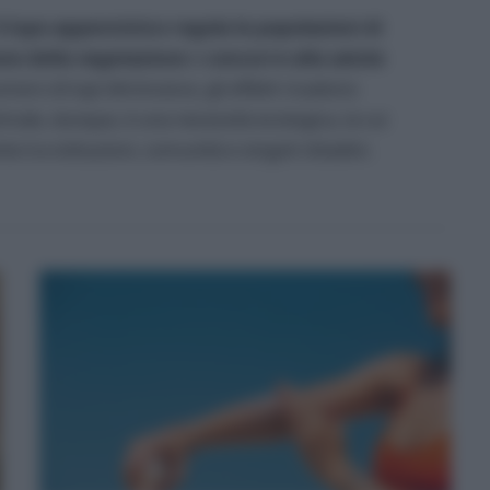
il lupo appenninico regola le popolazioni di
one della vegetazione
e
concorre alla salute
numero di lupi diminuisce, gli effetti ricadono
nimale, dunque, è una necessità ecologica, la cui
 tra istituzioni, comunità e singoli cittadini.