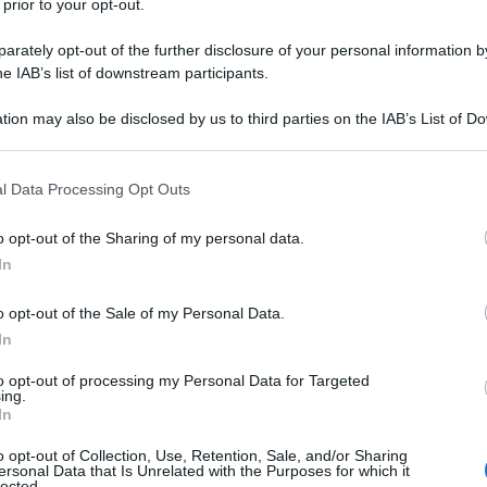
 prior to your opt-out.
nibili,
sarebbe stato azzerato circa un quarto
e
. Le indagini, coordinate dalle Procure di Sulmona
rately opt-out of the further disclosure of your personal information by
adro delineato è di assoluta gravità.
he IAB’s list of downstream participants.
tion may also be disclosed by us to third parties on the IAB’s List of 
 that may further disclose it to other third parties.
 that this website/app uses one or more Google services and may gath
l Data Processing Opt Outs
including but not limited to your visit or usage behaviour. You may click 
 to Google and its third-party tags to use your data for below specifi
o opt-out of the Sharing of my personal data.
ogle consent section.
In
o opt-out of the Sale of my Personal Data.
In
to opt-out of processing my Personal Data for Targeted
ing.
In
n provincia dell’Aquila
. Lo scorso 15 aprile, una
o opt-out of Collection, Use, Retention, Sale, and/or Sharing
 carcasse nella zona di Alfedena. Pochi giorni
ersonal Data that Is Unrelated with the Purposes for which it
lected.