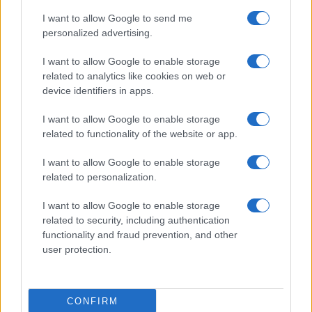
I want to allow Google to send me
personalized advertising.
I want to allow Google to enable storage
related to analytics like cookies on web or
device identifiers in apps.
I want to allow Google to enable storage
related to functionality of the website or app.
I want to allow Google to enable storage
Facebook
Instagram
YouTube
TikTok
Threads
related to personalization.
I want to allow Google to enable storage
related to security, including authentication
© 2026 Ecocentrica.it di TESSA SRL - P. IVA 07010600968 - sede legale:
functionality and fraud prevention, and other
Via Paradisino 5, 57016 Rosignano Marittimo (LI). Tutti i diritti
user protection.
riservati.
Preferenze Privacy
Questo blog non è una testata giornalistica registrata, in quanto
viene aggiornato senza alcuna periodicità; non rientra pertanto tra
CONFIRM
le pubblicazioni soggette agli obblighi previsti dalla legge n. 62 del 7