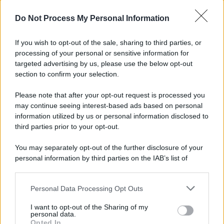
browser per la prossima volta che commento.
Do Not Process My Personal Information
If you wish to opt-out of the sale, sharing to third parties, or
processing of your personal or sensitive information for
targeted advertising by us, please use the below opt-out
section to confirm your selection.
Please note that after your opt-out request is processed you
APPENA PUBBLICATI
may continue seeing interest-based ads based on personal
information utilized by us or personal information disclosed to
Il mare è davvero più pulito alle 8 o alle 18? Ecco quando
third parties prior to your opt-out.
fare il bagno
You may separately opt-out of the further disclosure of your
Come pulire le foglie delle piante da appartamento dalla
personal information by third parties on the IAB’s list of
polvere per aiutarle a fare la fotosintesi
downstream participants.
Sbrinare il freezer in pochi minuti: perché 2 millimetri di
Personal Data Processing Opt Outs
This information may also be disclosed by us to third parties
ghiaccio aumentano del 20% i consumi
on the IAB’s List of Downstream Participants that may further
I want to opt-out of the Sharing of my
disclose it to other third parties.
personal data.
Deodoranti per l’estate: le paure sui sali d’alluminio sono
Opted In