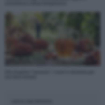
consistenza a basse temperature
Olio di palma “nascosto”: i nomi in etichetta per
non farsi trovare
LASCIA UNA RISPOSTA