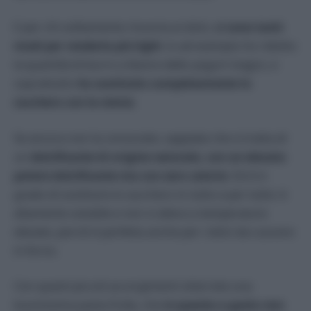
E per chi solitamente rinuncia ai dolci,
ci sono tanti
modi per renderla più light
: io ad esempio ho ridotto
la quantità di burro a favore dello yogurt magro, e
soprattutto
ho sostituito completamente lo
zucchero con la stevia
.
Se ancora non la conoscete, sappiate che si tratta di
un
dolcificante di origine naturale, con un elevato
potere dolcificante ma con zero calorie
. Ed è in
grado di sostituire lo zucchero in tutto e per tutto: è
altamente solubile e non si altera a temperature
elevate, perciò è perfetta anche per i dolci da cuocere
in forno.
Con questi piccoli accorgimenti otterrete una
buonissima pasta frolla, che
in quanto a gusto non