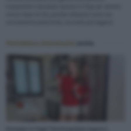
trasparente e lasciatela riposare in frigo per almeno
un’ora: dopo di che, potrete utilizzarla come una
normalissima pasta frolla, ma molto più leggera!
Potrebbero interessarti
anche
Pomodori in frigo? Perché perdono sapore e