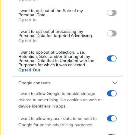
Please note that this website/app uses one or more Google
giustificate?
services and may gather and store information including but
I want to opt-out of the Sale of my
Personal Data.
not limited to your visit or usage behaviour. You may click to
Come pulire i bidoni della raccolta differenziata per evitare
Opted In
grant or deny consent to Google and its third-party tags to
cattivi odori in estate
use your data for below specified purposes in below Google
I want to opt-out of processing my
consent section.
Personal Data for Targeted Advertising.
Opted In
CO2WEB
I want to opt-out of Collection, Use,
Retention, Sale, and/or Sharing of my
Personal Data that Is Unrelated with the
Purposes for which it was collected.
Opted Out
Google consents
I want to allow Google to enable storage
related to advertising like cookies on web or
device identifiers in apps.
I want to allow my user data to be sent to
Google for online advertising purposes.