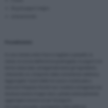
3 uova
50 g di yogurt magro
un’arancia bio
Procedimento:
In una ciotola unite il burro tagliato a pezzetti, la
stevia, la scorza dell’arancia grattugiata, lo yogurt e le
farine setacciate; amalgamate bene gli ingredienti,
ottenendo un composto dalla consistenza sabbiosa.
Aggiungete i tuorli delle tre uova e continuate a
lavorare l’impasto finché non risulterà omogeneo (se
dovesse essere troppo duro, potete eventualmente
aggiungere ancora un po’ di yogurt).
Formate una palla, avvolgetela nella pellicola