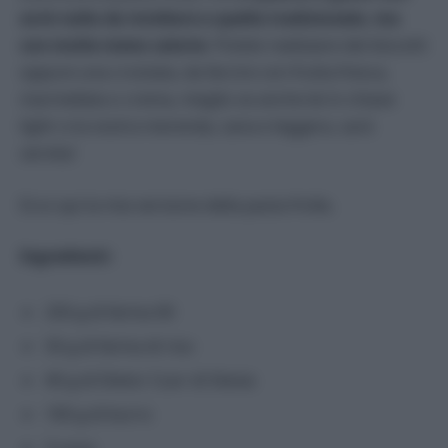
avrà nulla da invidiare a quella tradizionale, ma
con molte meno calorie
. Potete realizzare dei biscotti
oppure una crostata, da farcire con frutta fresca,
marmellata o crema, meglio se anche lei in chiave
light: e la vostra merenda, sana e leggera, sarà
servita!
Ecco qui la mia versione della pasta frolla.
Ingredienti:
250 g di farina 00
50 g di farina di riso
40 g di Dietor Cuor di Stevia
100 g di burro