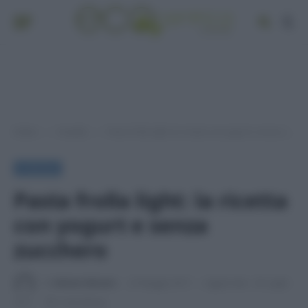
Home
A tavola
Pasta frolla light: la ricetta con yogurt e senza zucchero
»
»
A TAVOLA
Pasta frolla light: la ricetta
con yogurt e senza
zucchero
Di
Adriano Mariani
25 Maggio 2017
Aggiornato:
26 Luglio
2017
2 min lettura