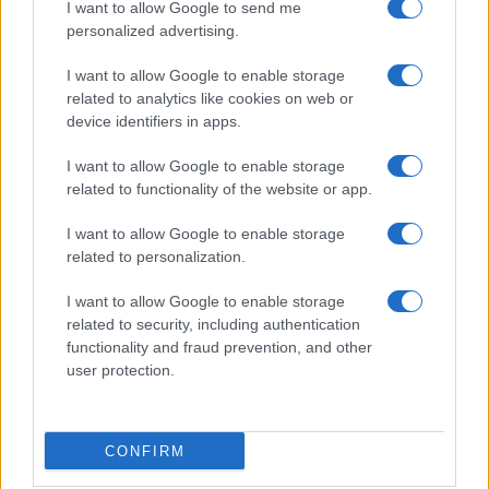
I want to allow Google to send me
personalized advertising.
I want to allow Google to enable storage
related to analytics like cookies on web or
device identifiers in apps.
I want to allow Google to enable storage
related to functionality of the website or app.
I want to allow Google to enable storage
Facebook
Instagram
YouTube
TikTok
Threads
related to personalization.
I want to allow Google to enable storage
related to security, including authentication
© 2026 Ecocentrica.it di TESSA SRL - P. IVA 07010600968 - sede legale:
functionality and fraud prevention, and other
Via Paradisino 5, 57016 Rosignano Marittimo (LI). Tutti i diritti
user protection.
riservati.
Preferenze Privacy
Questo blog non è una testata giornalistica registrata, in quanto
viene aggiornato senza alcuna periodicità; non rientra pertanto tra
CONFIRM
le pubblicazioni soggette agli obblighi previsti dalla legge n. 62 del 7
marzo 2001.