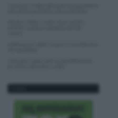
Come pulire le foglie delle piante da appartamento
dalla polvere per aiutarle a fare la fotosintesi
Sbrinare il freezer in pochi minuti: perché 2
millimetri di ghiaccio aumentano del 20% i
consumi
Deodoranti per l’estate: le paure sui sali d’alluminio
sono giustificate?
Come pulire i bidoni della raccolta differenziata
per evitare cattivi odori in estate
CO2WEB