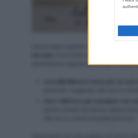
authenti
Senza troppe sorprese,
il primo fattore da
del cane
. Come facile intuire, la spesa per il ci
alimentazione seguita dall’animale, tuttavia 
circa 400-600 euro l’anno per un cane
particolari, scegliendo cibo secco e umid
oltre 1.000 euro per esemplari con es
quattro zampe che devono seguire diete sp
cibo secco e umido di qualità premium.
Ovviamente, non tutti scelgono di nutrire i pr