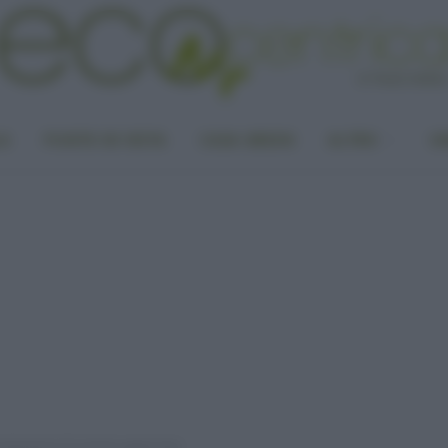
LA
PUNTO DI VISTA
CASA GREEN
ALTRO
UN
omestico? Il calcolo aggiornato