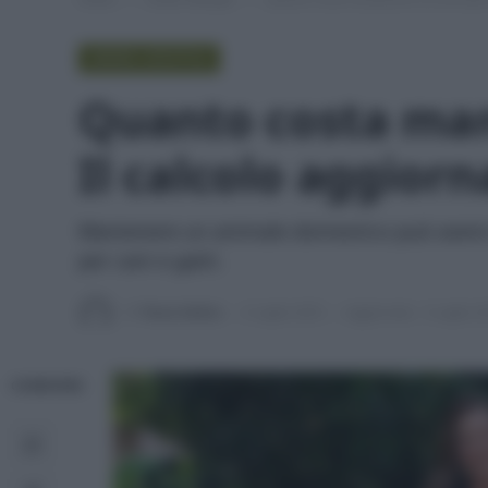
GREEN LIFESTYLE
Quanto costa man
Il calcolo aggiorn
Mantenere un animale domestico può avere in
per cani e gatti.
Di
Tessa Gelisio
3 Luglio 2025
Aggiornato:
3 Luglio 2
CONDIVIDI