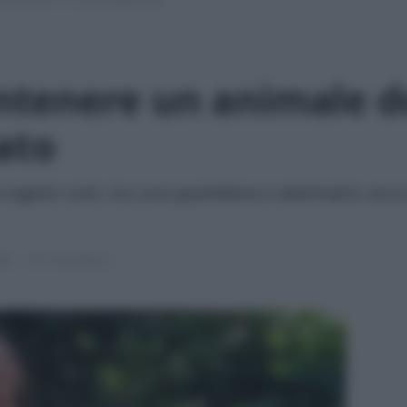
tenere un animale d
ato
genti costi, tra cura quotidiana e veterinario: ecco 
025
7 min lettura