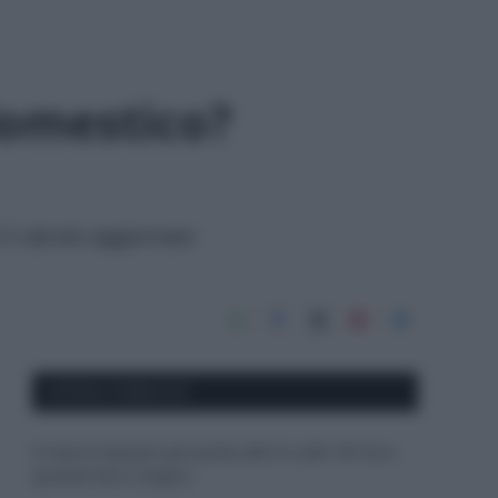
omestico?
il calcolo aggiornato
APPENA PUBBLICATI
Il mare è davvero più pulito alle 8 o alle 18? Ecco
quando fare il bagno