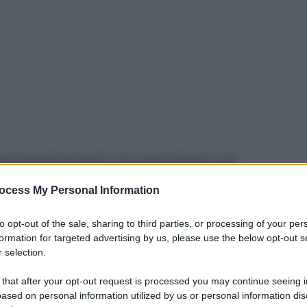
li animali domestici: non potrei davvero mai
Eppure,
prima di decidere di adottare un
ocess My Personal Information
e valutare – oltre all’impegno che ci stiamo
care loro – le proprie disponibilità
to opt-out of the sale, sharing to third parties, or processing of your per
inunciabili
, che possono avere un certo peso sul
formation for targeted advertising by us, please use the below opt-out s
 selection.
 that after your opt-out request is processed you may continue seeing i
ased on personal information utilized by us or personal information dis