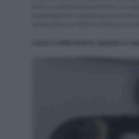
bensì con un’alimentazione fai da te. Se si op
prevalentemente composta da carne fresca di e
sempre attorno ai 1000 euro l’anno per un can
Cane e veterinario: quanto si s