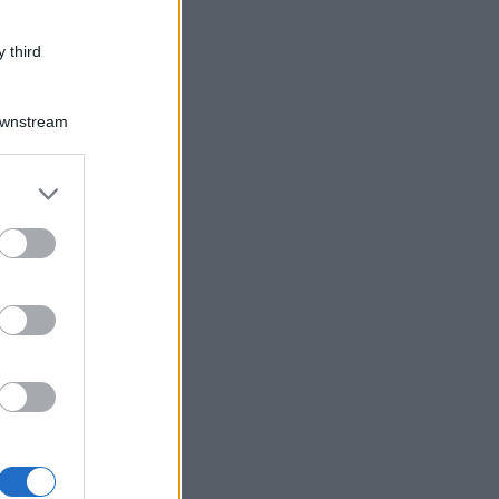
 third
Downstream
er and store
to grant or
ed purposes