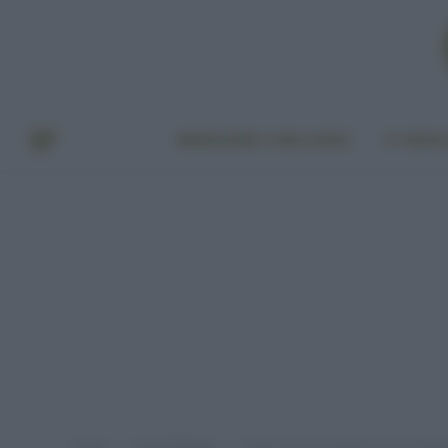
BENESSERE E BELLEZZA
A TAVO
Home
Green lifestyle
Quanto costa mantenere un animale d
»
»