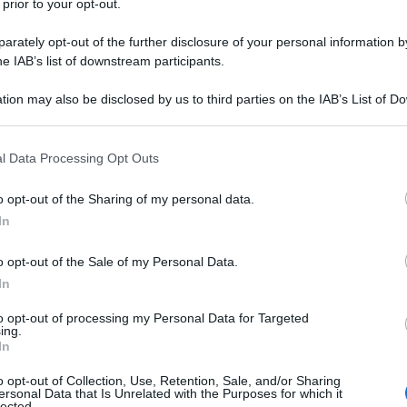
 prior to your opt-out.
rately opt-out of the further disclosure of your personal information by
he IAB’s list of downstream participants.
tion may also be disclosed by us to third parties on the IAB’s List of 
 that may further disclose it to other third parties.
 that this website/app uses one or more Google services and may gath
l Data Processing Opt Outs
including but not limited to your visit or usage behaviour. You may click 
 to Google and its third-party tags to use your data for below specifi
o opt-out of the Sharing of my personal data.
ogle consent section.
In
atto
? Per quanto molto dipenda dalla razza,
è possibile di certo effettuare un calcolo
o opt-out of the Sale of my Personal Data.
In
to opt-out of processing my Personal Data for Targeted
ing.
ane
In
o opt-out of Collection, Use, Retention, Sale, and/or Sharing
 uno degli animali domestici preferiti dagli
ersonal Data that Is Unrelated with the Purposes for which it
lected.