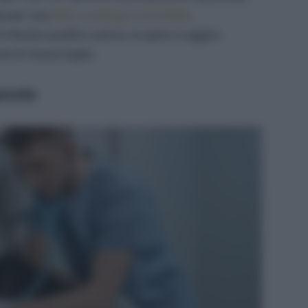
ta per una
dieta casalinga sostenibile
,
levata qualità o pesce, la spesa si aggira
e di mezza taglia.
pende