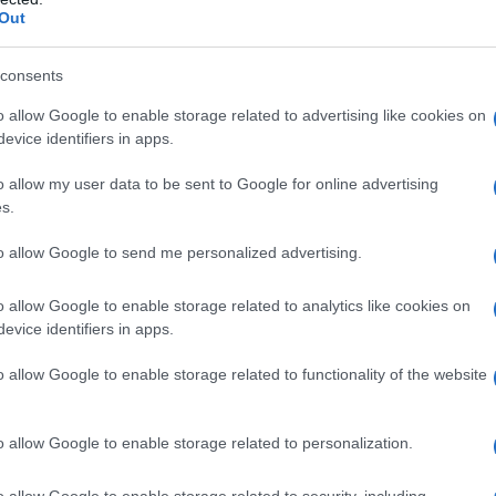
mente accuditi in famiglia sullo Stivale. Ma quanto
Out
consents
o allow Google to enable storage related to advertising like cookies on
evice identifiers in apps.
o allow my user data to be sent to Google for online advertising
s.
to allow Google to send me personalized advertising.
o allow Google to enable storage related to analytics like cookies on
evice identifiers in apps.
o allow Google to enable storage related to functionality of the website
o allow Google to enable storage related to personalization.
o allow Google to enable storage related to security, including