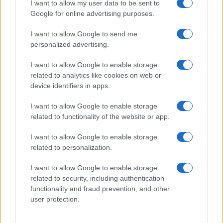
I want to allow my user data to be sent to
Google for online advertising purposes.
I want to allow Google to send me
personalized advertising.
I want to allow Google to enable storage
related to analytics like cookies on web or
device identifiers in apps.
I want to allow Google to enable storage
related to functionality of the website or app.
I want to allow Google to enable storage
Facebook
Instagram
YouTube
TikTok
Threads
related to personalization.
I want to allow Google to enable storage
related to security, including authentication
© 2026 Ecocentrica.it di TESSA SRL - P. IVA 07010600968 - sede legale:
functionality and fraud prevention, and other
Via Paradisino 5, 57016 Rosignano Marittimo (LI). Tutti i diritti
user protection.
riservati.
Preferenze Privacy
Questo blog non è una testata giornalistica registrata, in quanto