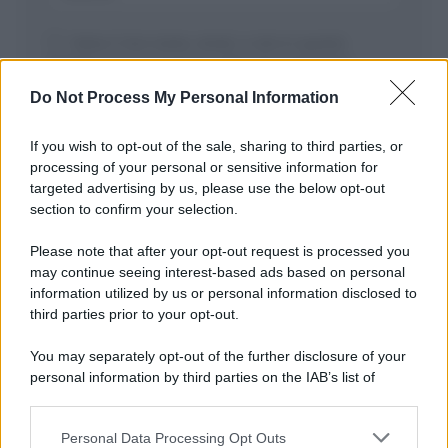
Salva il mio nome, email, e sito in questo
browser per la prossima volta che commento.
Do Not Process My Personal Information
If you wish to opt-out of the sale, sharing to third parties, or
processing of your personal or sensitive information for
targeted advertising by us, please use the below opt-out
section to confirm your selection.
Please note that after your opt-out request is processed you
APPENA PUBBLICATI
may continue seeing interest-based ads based on personal
information utilized by us or personal information disclosed to
Il mare è davvero più pulito alle 8 o alle 18? Ecco quando
third parties prior to your opt-out.
fare il bagno
You may separately opt-out of the further disclosure of your
Come pulire le foglie delle piante da appartamento dalla
personal information by third parties on the IAB’s list of
polvere per aiutarle a fare la fotosintesi
downstream participants.
Sbrinare il freezer in pochi minuti: perché 2 millimetri di
Personal Data Processing Opt Outs
This information may also be disclosed by us to third parties