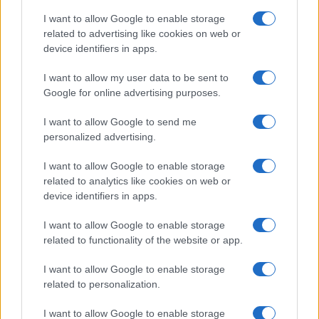
I want to allow Google to enable storage
related to advertising like cookies on web or
device identifiers in apps.
I want to allow my user data to be sent to
Google for online advertising purposes.
I want to allow Google to send me
personalized advertising.
I want to allow Google to enable storage
related to analytics like cookies on web or
device identifiers in apps.
I want to allow Google to enable storage
related to functionality of the website or app.
I want to allow Google to enable storage
Facebook
Instagram
YouTube
TikTok
Threads
related to personalization.
I want to allow Google to enable storage