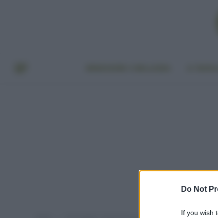
BENESSERE E BELLEZZA
A TAVO
Do Not Pr
If you wish 
Home
Post taggati "antizanzare naturale"
»