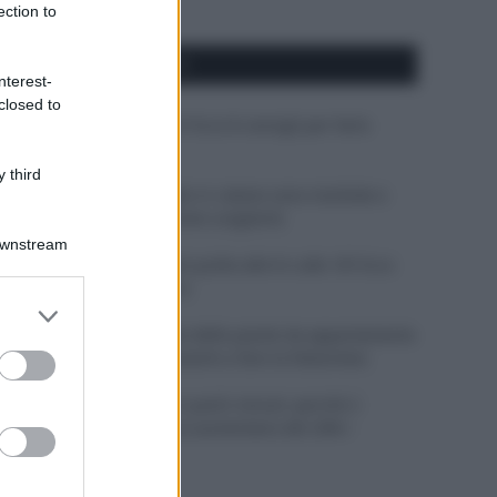
ection to
APPENA PUBBLICATI
nterest-
closed to
Costume da buttare? Ecco 8 consigli per farlo
durare di più
 third
Perché alcune maglie in cotone sono morbide e
altre ruvide? Ecco come sceglierle
Downstream
Il mare è davvero più pulito alle 8 o alle 18? Ecco
quando fare il bagno
er and store
to grant or
Come pulire le foglie delle piante da appartamento
ed purposes
dalla polvere per aiutarle a fare la fotosintesi
Sbrinare il freezer in pochi minuti: perché 2
millimetri di ghiaccio aumentano del 20% i
consumi