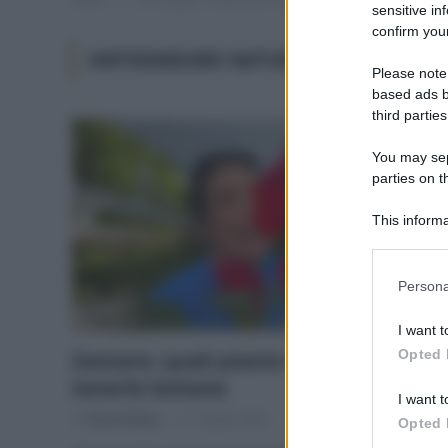
sensitive in
confirm your
ANTIZANZARE NATURALE
Please note
based ads b
third parties
You may sepa
parties on t
This informa
Participants
Please note
Persona
information 
deny consent
I want t
in below Go
Opted 
Zanzare: quali piante coltivare per
tenerle lontane
I want t
Di
Tessa Gelisio
21 Giugno 2022
Opted 