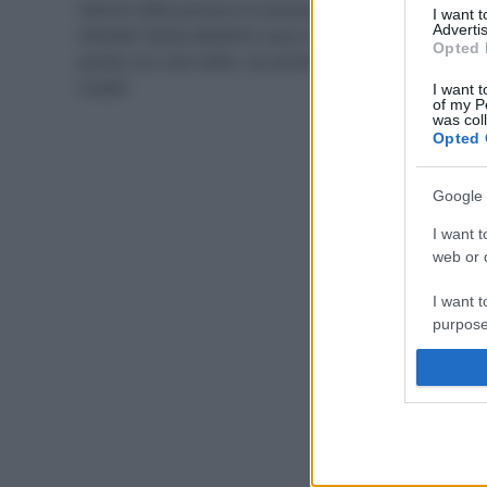
Stanchi delle punture di zanzare durante le notti
I want 
Advertis
d’estate? Basta abbellire casa e giardino con delle
Opted 
piante non solo belle, ma anche efficaci contro gli
insetti!
I want t
of my P
was col
Opted 
Google 
I want t
web or d
I want t
purpose
I want 
I want t
web or d