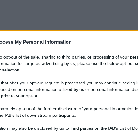
ocess My Personal Information
to opt-out of the sale, sharing to third parties, or processing of your per
formation for targeted advertising by us, please use the below opt-out s
 selection.
 that after your opt-out request is processed you may continue seeing i
ased on personal information utilized by us or personal information dis
 prior to your opt-out.
rately opt-out of the further disclosure of your personal information by
Cani e colpo di calore, di cosa si tratta
he IAB’s list of downstream participants.
e come intervenire
tion may also be disclosed by us to third parties on the IAB’s List of 
Di
Tessa Gelisio
30 Luglio 2024
 that may further disclose it to other third parties.