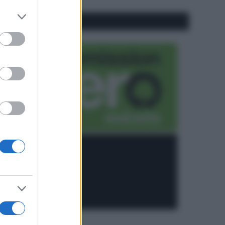
er and store
CO2WEB
to grant or
ed purposes