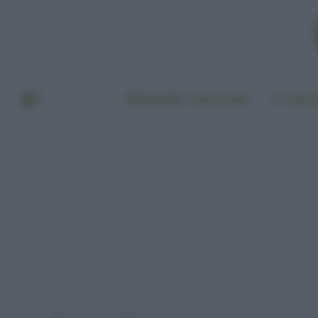
BENESSERE E BELLEZZA
A TAVO
Home
Post taggati "caldo"
»