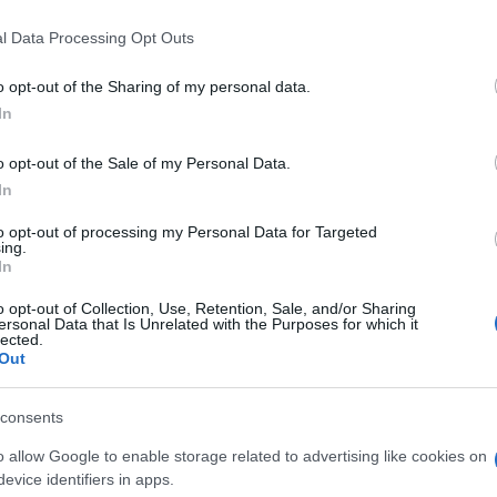
Il colpo di calore è una condizione che può evolvere in
 that this website/app uses one or more Google services and may gath
modo rapido, incidendo sullo stato di salute deicani
l Data Processing Opt Outs
including but not limited to your visit or usage behaviour. You may click 
e…
 to Google and its third-party tags to use your data for below specifi
o opt-out of the Sharing of my personal data.
ogle consent section.
In
o opt-out of the Sale of my Personal Data.
In
to opt-out of processing my Personal Data for Targeted
ing.
In
o opt-out of Collection, Use, Retention, Sale, and/or Sharing
ersonal Data that Is Unrelated with the Purposes for which it
lected.
Out
Rinfrescare casa senza
consents
condizionatore, come fare
o allow Google to enable storage related to advertising like cookies on
Di
Tessa Gelisio
23 Giugno 2022
2
evice identifiers in apps.