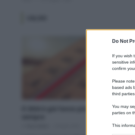
CALDO
Do Not Pr
If you wish 
sensitive in
confirm your
Please note
based ads b
third parties
You may sepa
Il 2024 è già l’anno più caldo di
parties on t
sempre
This informa
Di
Tessa Gelisio
8 Ottobre 2024
Participants