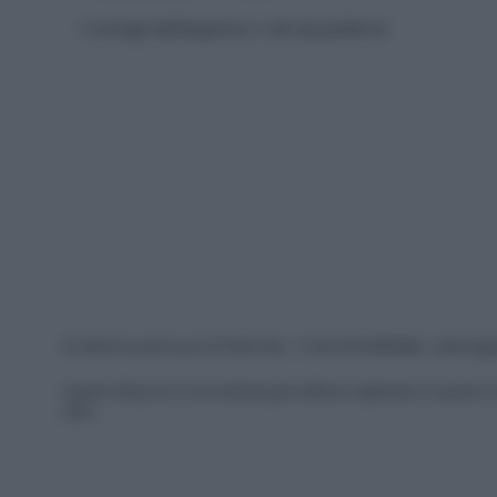
I consigli dell’esperta e i cibi da preferire
© 2026 Ecocentrica.it di TESSA SRL - P. IVA 07010600968 - sede legale
Questo blog non è una testata giornalistica registrata, in quanto v
2001.