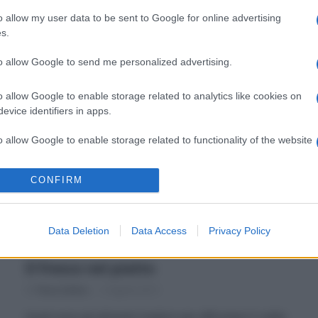
Vi siete mai chiesti come rinfrescare casa senza
o allow my user data to be sent to Google for online advertising
condizionatore, magari rispolverando qualche
s.
ecologico ed economico rimedio della nonna? È
probabilmente…
to allow Google to send me personalized advertising.
o allow Google to enable storage related to analytics like cookies on
evice identifiers in apps.
o allow Google to enable storage related to functionality of the website
CONFIRM
o allow Google to enable storage related to personalization.
o allow Google to enable storage related to security, including
Data Deletion
Data Access
Privacy Policy
cation functionality and fraud prevention, and other user protection.
Il fresco nel piatto
Di
Tessa Gelisio
5 Agosto 2015
Quali sono gli alimenti migliori per affrontare il caldo