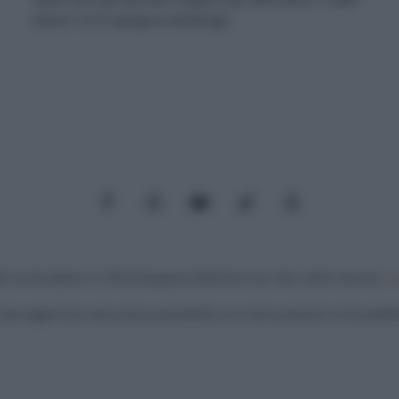
estivo? Ce lo spiega la dietologa.
Facebook
Instagram
YouTube
TikTok
Threads
: Via Paradisino 5, 57016 Rosignano Marittimo (LI). Tutti i diritti riservati.
Pr
iene aggiornato senza alcuna periodicità; non rientra pertanto tra le pubblica