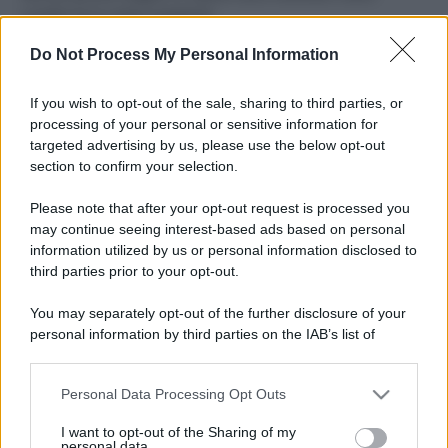
ruvide? Ecco come sceglierle
Do Not Process My Personal Information
Il mare è davvero più pulito alle 8 o alle 18? Ecco quando
fare il bagno
If you wish to opt-out of the sale, sharing to third parties, or
Come pulire le foglie delle piante da appartamento dalla
processing of your personal or sensitive information for
polvere per aiutarle a fare la fotosintesi
targeted advertising by us, please use the below opt-out
section to confirm your selection.
Sbrinare il freezer in pochi minuti: perché 2 millimetri di
ghiaccio aumentano del 20% i consumi
Please note that after your opt-out request is processed you
may continue seeing interest-based ads based on personal
information utilized by us or personal information disclosed to
third parties prior to your opt-out.
CO2WEB
You may separately opt-out of the further disclosure of your
personal information by third parties on the IAB’s list of
downstream participants.
Personal Data Processing Opt Outs
This information may also be disclosed by us to third parties
on the IAB’s List of Downstream Participants that may further
I want to opt-out of the Sharing of my
disclose it to other third parties.
personal data.