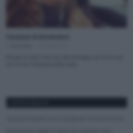
Vacanze di benessere
Di
Tessa Gelisio
1 Dicembre 2015
Bisogno di relax? Dal mare alla montagna, da nord a sud,
non c’è che l’imbarazzo della scelta
APPENA PUBBLICATI
Costume da buttare? Ecco 8 consigli per farlo durare di più
Perché alcune maglie in cotone sono morbide e altre