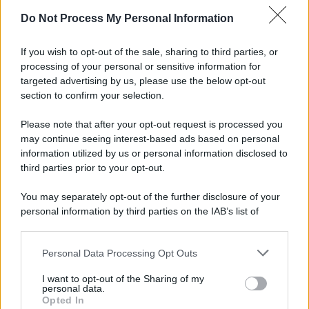
essere sempre più malati, dalla manutrizione alle allergie:
Do Not Process My Personal Information
cosa accadrà?
If you wish to opt-out of the sale, sharing to third parties, or
processing of your personal or sensitive information for
targeted advertising by us, please use the below opt-out
Prossimo
1
2
3
4
section to confirm your selection.
Please note that after your opt-out request is processed you
may continue seeing interest-based ads based on personal
APPENA PUBBLICATI
information utilized by us or personal information disclosed to
third parties prior to your opt-out.
Costume da buttare? Ecco 8 consigli per farlo durare di più
You may separately opt-out of the further disclosure of your
Perché alcune maglie in cotone sono morbide e altre
personal information by third parties on the IAB’s list of
ruvide? Ecco come sceglierle
downstream participants.
Il mare è davvero più pulito alle 8 o alle 18? Ecco quando
Personal Data Processing Opt Outs
This information may also be disclosed by us to third parties
fare il bagno
on the IAB’s List of Downstream Participants that may further
I want to opt-out of the Sharing of my
disclose it to other third parties.
personal data.
Come pulire le foglie delle piante da appartamento dalla
Opted In
Please note that this website/app uses one or more Google