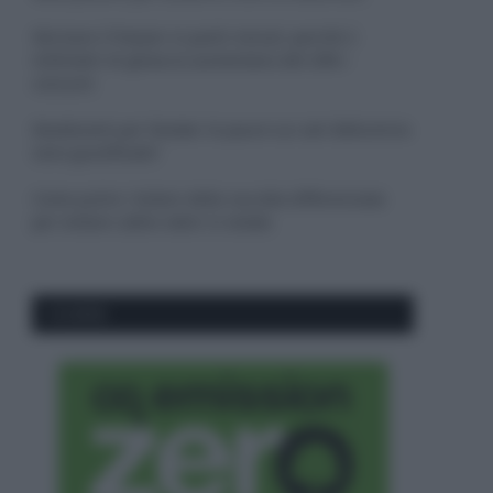
Sbrinare il freezer in pochi minuti: perché 2
millimetri di ghiaccio aumentano del 20% i
consumi
Deodoranti per l’estate: le paure sui sali d’alluminio
sono giustificate?
Come pulire i bidoni della raccolta differenziata
per evitare cattivi odori in estate
CO2WEB