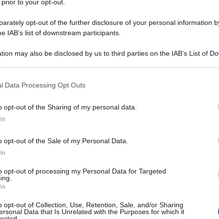
 prior to your opt-out.
.
rately opt-out of the further disclosure of your personal information by
he IAB’s list of downstream participants.
tion may also be disclosed by us to third parties on the IAB’s List of 
 that may further disclose it to other third parties.
 that this website/app uses one or more Google services and may gath
l Data Processing Opt Outs
including but not limited to your visit or usage behaviour. You may click 
 to Google and its third-party tags to use your data for below specifi
o opt-out of the Sharing of my personal data.
ogle consent section.
In
o opt-out of the Sale of my Personal Data.
In
to opt-out of processing my Personal Data for Targeted
ing.
In
o opt-out of Collection, Use, Retention, Sale, and/or Sharing
ersonal Data that Is Unrelated with the Purposes for which it
ostra esposizione a queste sostanze chimiche, è
lected.