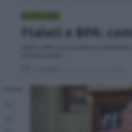
GREEN LIFESTYLE
Ftalati e BPA: co
Ftalati e BPA sono dei pericolosi interferent
contaminazione.
Di
Tessa Gelisio
25 Gennaio 2024
6 min lettura
CONDIVIDI