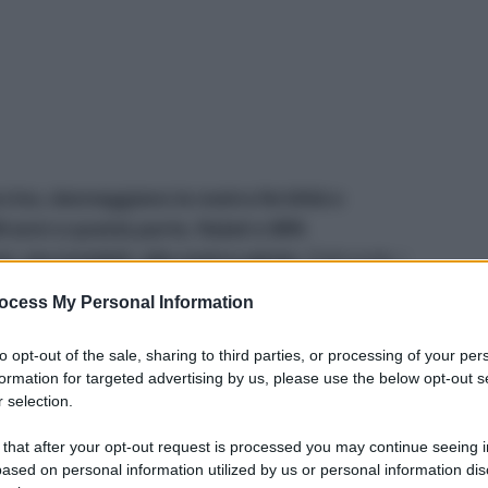
rino, danneggiano la nostra fertilità e
0 anni a questa parte, ftalati e BPA
 ma invisibili, alla nostra salute
. D’altronde, i
apacità riproduttiva dell’uomo è diminuita al ritmo
ocess My Personal Information
 l’esposizione continua a queste sostanze
to opt-out of the sale, sharing to third parties, or processing of your per
formation for targeted advertising by us, please use the below opt-out s
 selection.
ndimento pubblicato
qui su Ecocentrica
, dei danni
. Ora scopriamo, invece,
come limitare
 that after your opt-out request is processed you may continue seeing i
o pressoché ubiquitarie, alcune buone abitudini
ased on personal information utilized by us or personal information dis