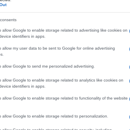
lati e BPA
? Vengono in gergo chiamate “sostanze
Out
eristiche della plastica utilizzata per la produzione
consents
mo:
o allow Google to enable storage related to advertising like cookies on
evice identifiers in apps.
rimi decenni del ‘900,
rendono la plastica – in
uindi facile da modellare
. Inoltre, vengono
o allow my user data to be sent to Google for online advertising
ti;
s.
 Bisfenolo A, sostanza utilizzata da più di 50
to allow Google to send me personalized advertising.
arente, lucida e resistente al calore
.
o allow Google to enable storage related to analytics like cookies on
evice identifiers in apps.
 questi composti, poiché la loro esposizione è ormai
plastica sia diffusa a livello domestico.
Le
o allow Google to enable storage related to functionality of the website
erferenti endocrini – ovvero di sostanze in
o del sistema ormonale – con particolari
o allow Google to enable storage related to personalization.
 dettaglio:
o allow Google to enable storage related to security, including