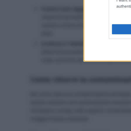
authenti
l’uomo è più soggetto all’azione degli 
riduzione dei livelli di testosterone nel
numero minore di spermatozoi prodotti e 
vitali;
la donna e i bambini sono più sogget
determinare pubertà precoce, aumento del
ovaie, aumento del rischio di aborto e di 
Come ridurre la contaminazi
Ma come ridurre la contaminazione da ftalati
queste sostanze sono praticamente ovunque 
rimangono a lungo sulle superfici. Innanzitutt
maggiormente contenute.