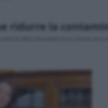
me ridurre la contami
i endocrini diffusi nei prodotti di uso comune: ecco c