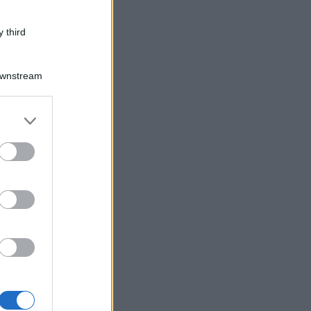
 third
Downstream
er and store
to grant or
ed purposes