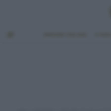
BENESSERE E BELLEZZA
A TAVO
Home
Green lifestyle
Ftalati e BPA: come ridurre la conta
»
»