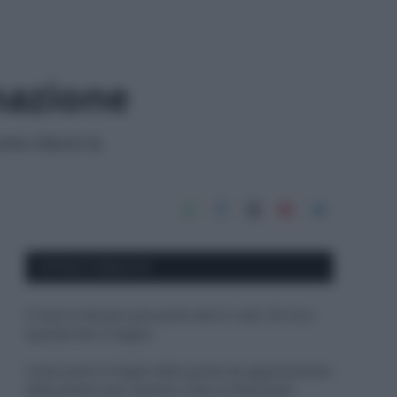
nazione
ome ridurre la
APPENA PUBBLICATI
Il mare è davvero più pulito alle 8 o alle 18? Ecco
quando fare il bagno
Come pulire le foglie delle piante da appartamento
dalla polvere per aiutarle a fare la fotosintesi