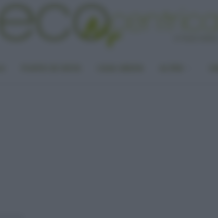
LA
PUNTO DI VISTA
CASA GREEN
ALTRO
UN
minazione