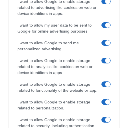
I want to allow Google to enable storage
related to advertising like cookies on web or
device identifiers in apps.
I want to allow my user data to be sent to
Google for online advertising purposes.
I want to allow Google to send me
personalized advertising.
I want to allow Google to enable storage
related to analytics like cookies on web or
device identifiers in apps.
I want to allow Google to enable storage
related to functionality of the website or app.
I want to allow Google to enable storage
Facebook
Instagram
YouTube
TikTok
Threads
related to personalization.
I want to allow Google to enable storage
related to security, including authentication