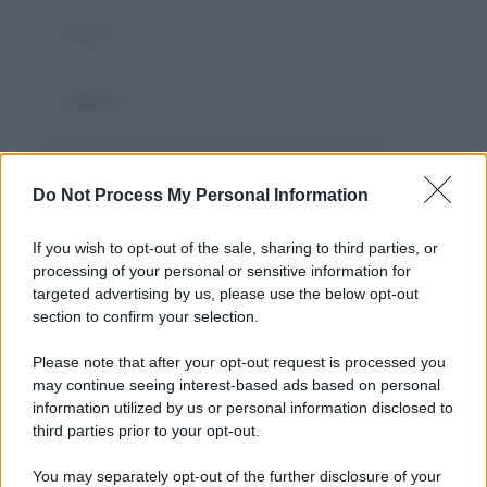
Salva il mio nome, email, e sito in questo
browser per la prossima volta che commento.
Do Not Process My Personal Information
If you wish to opt-out of the sale, sharing to third parties, or
processing of your personal or sensitive information for
targeted advertising by us, please use the below opt-out
section to confirm your selection.
Please note that after your opt-out request is processed you
may continue seeing interest-based ads based on personal
APPENA PUBBLICATI
information utilized by us or personal information disclosed to
third parties prior to your opt-out.
Costume da buttare? Ecco 8 consigli per farlo durare di più
You may separately opt-out of the further disclosure of your