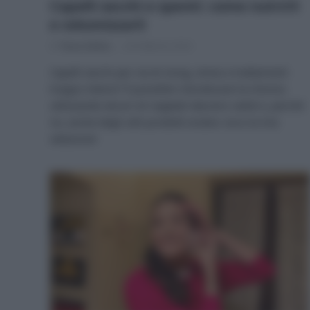
Capelli secchi e spenti: come nutrirli
e volumizzarli
Di
Tessa Gelisio
26 Febbraio 2024
Capelli secchi per via di smog, stress e trattamenti
troppo intensi? È possibile ristrutturare la chioma
utilizzando alcuni oli vegetali davvero validi e, perché
no, anche degli utili prodotti ecobio: ecco la mia
selezione!