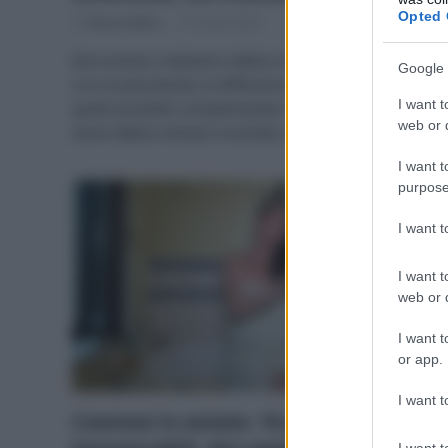
Opted 
Di
Tessa Gelisio
19 Luglio 2024
Burrocacao e balsamo labbra non sono equivalenti:
Google 
ccco le peculiarità, le differenze e le funzionalità di
I want t
questi prodotti complementari ma indispensabili per
web or d
avere labbra sempre morbide, idratate, setose e sane.
I want t
purpose
I want 
I want t
web or d
I want t
or app.
I want t
Cosmesi in estate: 10 prodotti
I want t