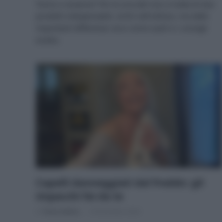
Tonico o essence? Per la cura del viso si tratta di due
prodotti indispensabili, simili nell’utilizzo, ma dalle
importanti differenze: ecco come usarli e i consigli
ecobio.
Capelli danneggiati dal freddo: gli
impacchi fai da te
Di
Tessa Gelisio
18 Dicembre 2024