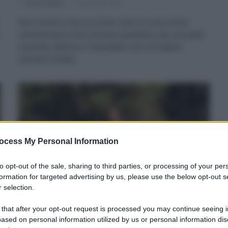
Di
Tessa Gelisio
2 Dicembre 2024
Non rinuncio mai a un buon siero e a una crema
nutriente per la mia skincare quotidina, per una pelle
morbida, elastica e rimpolpata. Ecco le migliori
soluzioni ecobio.
ocess My Personal Information
to opt-out of the sale, sharing to third parties, or processing of your per
formation for targeted advertising by us, please use the below opt-out s
 selection.
Cosmesi ecobio: come nutrire il viso,
 that after your opt-out request is processed you may continue seeing i
il corpo e i capelli
ased on personal information utilized by us or personal information dis