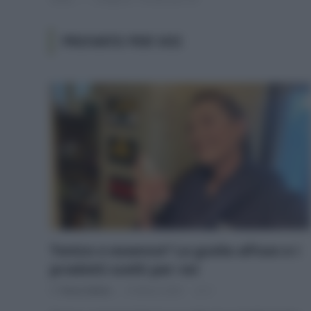
PROVATO PER VOI
Tonico o essence? La guida all’uso e i
prodotti scelti per voi
Di
Tessa Gelisio
16 Marzo 2025
2