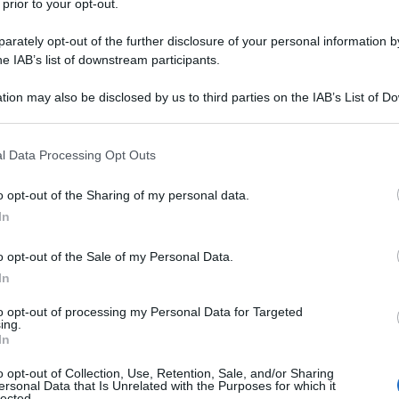
 prior to your opt-out.
Di
Tessa Gelisio
29 Luglio 2024
rately opt-out of the further disclosure of your personal information by
Con l’estate entrata nel vivo, è di fondamentale
he IAB’s list of downstream participants.
importanza nutrire il viso, il corpo e i capelli. Ma quali
sono i migliori prodotti ecobio per farlo? Ecco le mie
tion may also be disclosed by us to third parties on the IAB’s List of 
recensioni!
 that may further disclose it to other third parties.
 that this website/app uses one or more Google services and may gath
l Data Processing Opt Outs
including but not limited to your visit or usage behaviour. You may click 
 to Google and its third-party tags to use your data for below specifi
o opt-out of the Sharing of my personal data.
ogle consent section.
In
o opt-out of the Sale of my Personal Data.
In
to opt-out of processing my Personal Data for Targeted
ing.
In
I 10 trucchi immancabili per l’estate
o opt-out of Collection, Use, Retention, Sale, and/or Sharing
ersonal Data that Is Unrelated with the Purposes for which it
Di
Tessa Gelisio
8 Luglio 2024
lected.