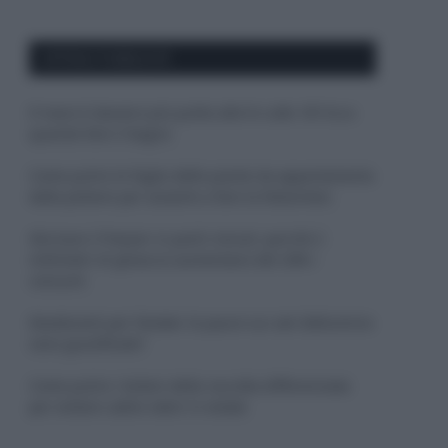
APPENA PUBBLICATI
Il mare è davvero più pulito alle 8 o alle 18? Ecco
quando fare il bagno
Come pulire le foglie delle piante da appartamento
dalla polvere per aiutarle a fare la fotosintesi
Sbrinare il freezer in pochi minuti: perché 2
millimetri di ghiaccio aumentano del 20% i
consumi
Deodoranti per l’estate: le paure sui sali d’alluminio
sono giustificate?
Come pulire i bidoni della raccolta differenziata
per evitare cattivi odori in estate