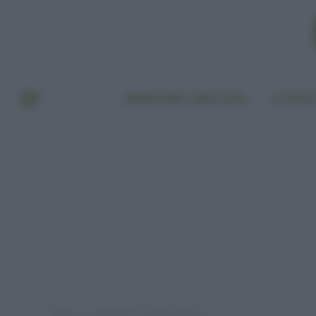
BENESSERE E BELLEZZA
A TAVO
Home
Categoria: "Provato per voi"
»