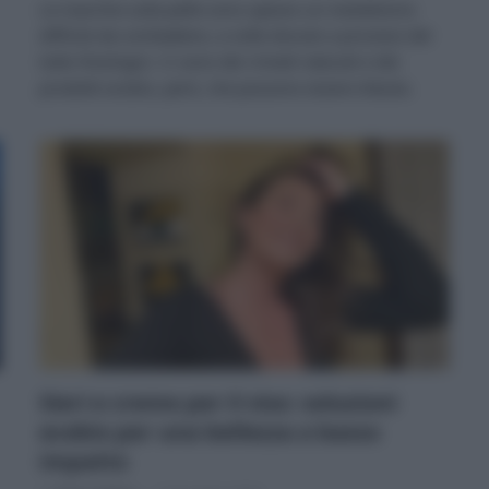
Le macchie sulla pelle sono spesso un inestetismo
difficile da combattere, a volte dovuto a processi del
tutto fisiologici. Ci sono dei rimedi naturali e dei
prodotti ecobio, però, che possono essere d’aiuto.
Sieri e creme per il viso: soluzioni
ecobio per una bellezza a basso
impatto