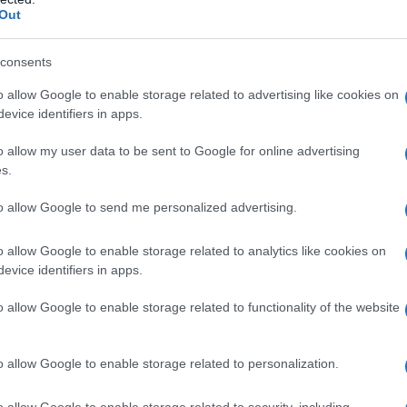
Out
Quali sono i migliori trucchi per l’estate 2024?
Ovviamente, quelli che non danneggiano né la salute
consents
né l’ambiente, ovvero le soluzioni ecobio! Ne ho
selezionate 10 per voi.
o allow Google to enable storage related to advertising like cookies on
evice identifiers in apps.
o allow my user data to be sent to Google for online advertising
s.
to allow Google to send me personalized advertising.
o allow Google to enable storage related to analytics like cookies on
evice identifiers in apps.
o allow Google to enable storage related to functionality of the website
o allow Google to enable storage related to personalization.
Lacca per capelli: perché inquina e le
o allow Google to enable storage related to security, including