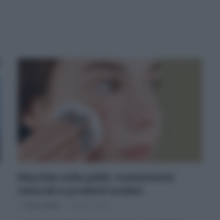
Macchie sulla pelle: trattamenti
naturali e prodotti ecobio
Di
Tessa Gelisio
9 Marzo 2025