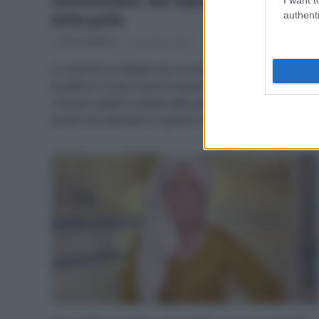
immancabili, dai capelli alla cura
authenti
della pelle
Di
Tessa Gelisio
25 Giugno 2024
La cosmesi in estate non va mai sottovalutata, perché
la pelle e il corpo hanno necessità specifiche. Dalla
cura dei capelli a quella della pelle, ecco 10 prodotti
ecobio da utilizzare in questa stagione.