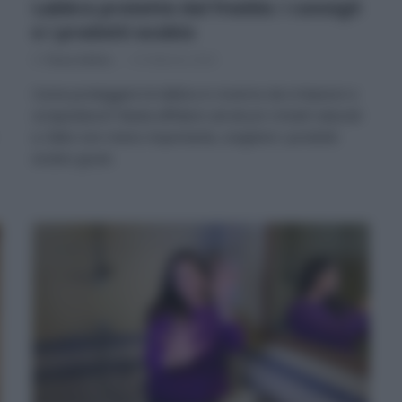
Labbra protette dal freddo: i consigli
e i prodotti ecobio
Di
Tessa Gelisio
14 Febbraio 2024
Come proteggere le labbra in inverno da irritazioni e
screpolature? Basta affidarsi ad alcuni rimedi naturali
e, fatto non meno importante, scegliere i prodotti
ecobio giusti.