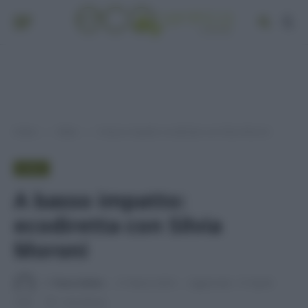
Home
Video
A basso impatto: ecodiretta con Silvia Moroni
»
»
VIDEO
A basso impatto:
ecodiretta con Silvia
Moroni
Di
Tessa Gelisio
31 Marzo 2023
Aggiornato:
27 Aprile
2026
1 min lettura