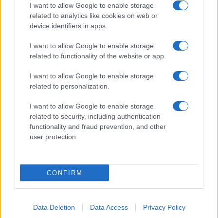
I want to allow Google to enable storage
related to analytics like cookies on web or
device identifiers in apps.
I want to allow Google to enable storage
related to functionality of the website or app.
I want to allow Google to enable storage
Facebook
Instagram
YouTube
TikTok
Threads
related to personalization.
I want to allow Google to enable storage
related to security, including authentication
© 2026 Ecocentrica.it di TESSA SRL - P. IVA 07010600968 - sede legale:
functionality and fraud prevention, and other
Via Paradisino 5, 57016 Rosignano Marittimo (LI). Tutti i diritti
user protection.
riservati.
Preferenze Privacy
Questo blog non è una testata giornalistica registrata, in quanto
viene aggiornato senza alcuna periodicità; non rientra pertanto tra
CONFIRM
le pubblicazioni soggette agli obblighi previsti dalla legge n. 62 del 7
marzo 2001.
Data Deletion
Data Access
Privacy Policy