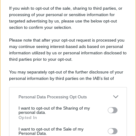
If you wish to opt-out of the sale, sharing to third parties, or
processing of your personal or sensitive information for
targeted advertising by us, please use the below opt-out
section to confirm your selection.
Please note that after your opt-out request is processed you
APPENA PUBBLICATI
may continue seeing interest-based ads based on personal
information utilized by us or personal information disclosed to
Perché alcune maglie in cotone sono morbide e altre
third parties prior to your opt-out.
ruvide? Ecco come sceglierle
You may separately opt-out of the further disclosure of your
Il mare è davvero più pulito alle 8 o alle 18? Ecco quando
personal information by third parties on the IAB’s list of
fare il bagno
downstream participants.
Come pulire le foglie delle piante da appartamento dalla
Personal Data Processing Opt Outs
This information may also be disclosed by us to third parties
polvere per aiutarle a fare la fotosintesi
on the IAB’s List of Downstream Participants that may further
I want to opt-out of the Sharing of my
disclose it to other third parties.
personal data.
Sbrinare il freezer in pochi minuti: perché 2 millimetri di
Opted In
Please note that this website/app uses one or more Google
ghiaccio aumentano del 20% i consumi
services and may gather and store information including but
I want to opt-out of the Sale of my
Personal Data.
not limited to your visit or usage behaviour. You may click to
Deodoranti per l’estate: le paure sui sali d’alluminio sono