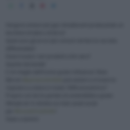
Vengono emessi più gas climalteranti producendo un
bicchiere di latte o di birra?
Quali sono gli errori più comuni nel fare la raccolta
differenziata?
Dove trovare i veri prodotti a Km zero?
Quante domande!
E chi meglio dell’ironica green influencer Silvia
Moroni
@parlasostenibile
può aiutarci a trovare le
risposte e a vivere in modo 100% ecocentrico?
Proprio con lei ho parlato di sostenibilità e green
lifestyle ieri in diretta sui miei canali social
per
#EcocentricaOnAir
!
State a sentire!