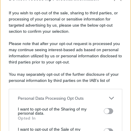
If you wish to opt-out of the sale, sharing to third parties, or
processing of your personal or sensitive information for
targeted advertising by us, please use the below opt-out
section to confirm your selection.
Please note that after your opt-out request is processed you
may continue seeing interest-based ads based on personal
APPENA PUBBLICATI
information utilized by us or personal information disclosed to
third parties prior to your opt-out.
Costume da buttare? Ecco 8 consigli per farlo durare di più
You may separately opt-out of the further disclosure of your
Perché alcune maglie in cotone sono morbide e altre
personal information by third parties on the IAB’s list of
ruvide? Ecco come sceglierle
downstream participants.
Il mare è davvero più pulito alle 8 o alle 18? Ecco quando
Personal Data Processing Opt Outs
This information may also be disclosed by us to third parties
fare il bagno
on the IAB’s List of Downstream Participants that may further
I want to opt-out of the Sharing of my
disclose it to other third parties.
personal data.
Come pulire le foglie delle piante da appartamento dalla
Opted In
Please note that this website/app uses one or more Google
polvere per aiutarle a fare la fotosintesi
services and may gather and store information including but
I want to opt-out of the Sale of my