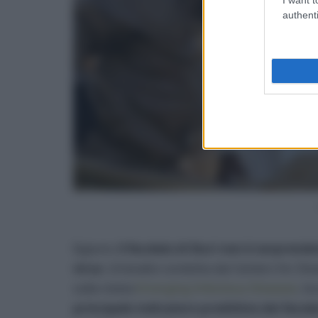
authenti
Eppure,
il focolaio di Ituri non è sorprende
virus
. Un’analisi condotta dai Centers for Di
sulla rivista
Emerging Infectious Diseases
, h
principale indicatore predittivo dei focola