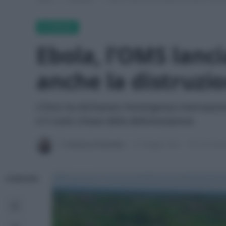
ECONEWS
Ebola, l’OMS lancia
anche la distruzio
L'Oms ha dichiarato l'emergenza internazion
e il ruolo chiave della deforestazione.
Di
Francesca Fiorentino
21 Maggio 2026
3 min lett
CONDIVIDI