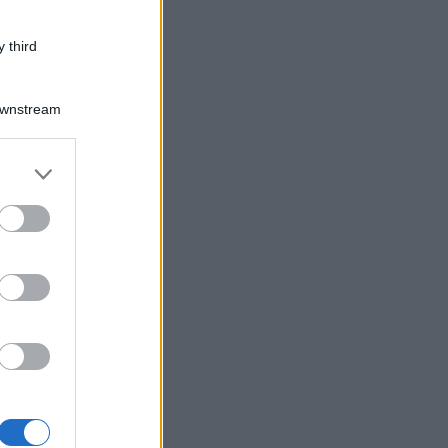
 third
Downstream
er and store
to grant or
ed purposes