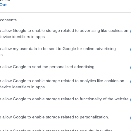
re una risposta coordinata tra i Paesi, mobilitare
Out
nformazioni tra governi. Per i Paesi europei, il
consents
o allow Google to enable storage related to advertising like cookies on
egli
Orthoebolavirus
. Si trasmette attraverso il
evice identifiers in apps.
 o animali infetti, e il periodo di incubazione può
o allow my user data to be sent to Google for online advertising
li, febbre, affaticamento, dolori muscolari, sono
s.
diagnosi tempestiva. In passato, i focolai da questo
to allow Google to send me personalized advertising.
a il 30 e il 50 per cento
. L’assenza di un vaccino
ella gestione dell’epidemia attuale.
o allow Google to enable storage related to analytics like cookies on
evice identifiers in apps.
o allow Google to enable storage related to functionality of the website
o allow Google to enable storage related to personalization.
o allow Google to enable storage related to security, including