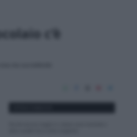
ocolaio c’è
 cosa sta succedendo
APPENA PUBBLICATI
Perché alcune maglie in cotone sono morbide e
altre ruvide? Ecco come sceglierle