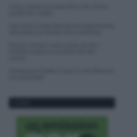
Il mare è davvero più pulito alle 8 o alle 18? Ecco
quando fare il bagno
Come pulire le foglie delle piante da appartamento
dalla polvere per aiutarle a fare la fotosintesi
Sbrinare il freezer in pochi minuti: perché 2
millimetri di ghiaccio aumentano del 20% i
consumi
Deodoranti per l’estate: le paure sui sali d’alluminio
sono giustificate?
CO2WEB