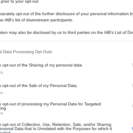
 prior to your opt-out.
rately opt-out of the further disclosure of your personal information by
he IAB’s list of downstream participants.
tion may also be disclosed by us to third parties on the IAB’s List of 
 that may further disclose it to other third parties.
 that this website/app uses one or more Google services and may gath
l Data Processing Opt Outs
including but not limited to your visit or usage behaviour. You may click 
 to Google and its third-party tags to use your data for below specifi
o opt-out of the Sharing of my personal data.
ogle consent section.
In
nom Ghebreyesus, ha spiegato le motivazioni
o opt-out of the Sale of my Personal Data.
ree urbane, si sono registrati decessi tra il
In
one avvenuta anche in ambienti ospedalieri, e la
rmato che ha accelerato gli spostamenti di
to opt-out of processing my Personal Data for Targeted
ing.
e legato all’area geografica: si tratta di una zona
In
controllare la catena dei contatti diventa
o opt-out of Collection, Use, Retention, Sale, and/or Sharing
ernazionale, ha precisato l’OMS,
non equivale a
ersonal Data that Is Unrelated with the Purposes for which it
lected.