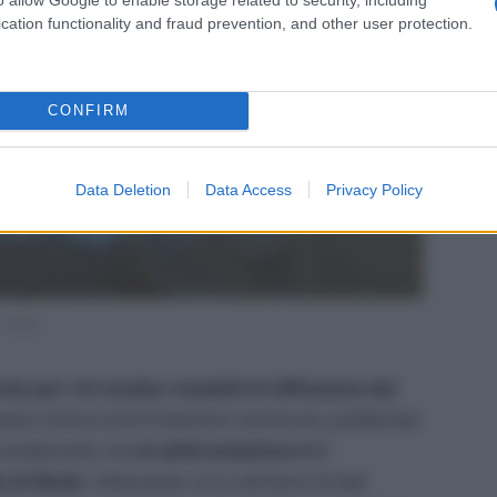
cation functionality and fraud prevention, and other user protection.
CONFIRM
Data Deletion
Data Access
Privacy Policy
Pexels
nte per chi studia i modelli di diffusione del
sease Control and Prevention americani, pubblicata
a evidenziato che
la deforestazione è il
i di Ebola
. Utilizzando circa vent’anni di dati