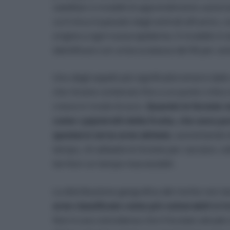
satellitari e modelli di apprendimento automat
cui il virus è passato dagli animali all’uomo, 
origine a ogni nuova epidemia. Il modello è st
identificare con un’accuratezza del 90 per cent
Uno degli aspetti più significativi emersi dall
che rimane contenuto fino a un punto critico 
cresce in modo brusco.
Quando le foreste 
come i pipistrelli della frutta, che sono po
spostarsi verso aree abitate
, aumentando le
tempo, chi abbatte le foreste per cacciare, col
territori un tempo inaccessibili.
La distribuzione geografica del rischio non la
aree classificate come più vulnerabili si
Non è una coincidenza che il focolaio attuale 