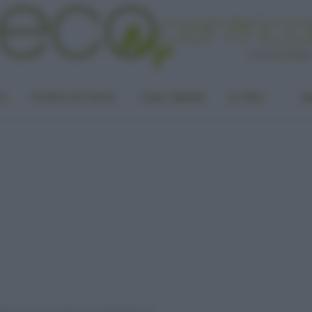
LA
PUNTO DI VISTA
CASA GREEN
ALTRO
UN
laio c’è anche la distruzione delle foreste