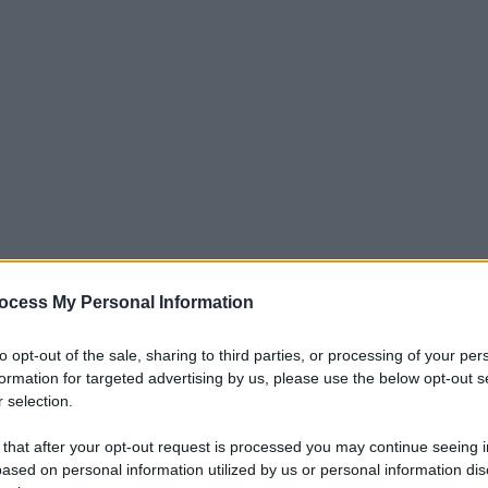
hiarato l’emergenza sanitaria pubblica di
ocess My Personal Information
bola scoppiato nella provincia di Ituri, nella
 poi all’
Uganda
. Il virus in circolazione è il
to opt-out of the sale, sharing to third parties, or processing of your per
formation for targeted advertising by us, please use the below opt-out s
ntro cui
non esistono vaccini né terapie
 selection.
sanitarie globali è alta, e non solo per i numeri.
 that after your opt-out request is processed you may continue seeing i
ased on personal information utilized by us or personal information dis