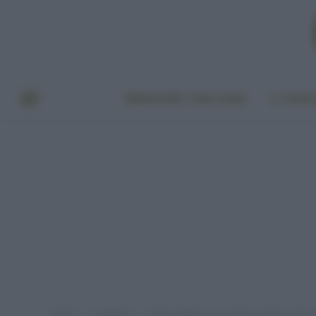
BENESSERE E BELLEZZA
A TAVO
Home
EcoNews
Ebola, l’OMS lancia l’allarme: dietro il foco
»
»