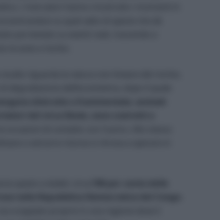
ico, i ricercatori hanno ricostruito i momenti in
concentrandosi su quel salto di specie che dà
ato poi testato su eventi reali, riuscendo a
o le aree a rischio.
o studio riguarda la natura non lineare del rischio,
di degradazione dell’ecosistema, dopo il quale
vengono distrutte o frammentate
,
animali
rtatori del virus Ebola, sono costretti a
 occasioni di contatto con l’uomo. Allo stesso
tivare o estrarre risorse si ritrova a operare in
scia spazio a dubbi: circa
l’80 per cento delle
 trova nella Repubblica Democratica del Congo
.
sia scoppiato proprio in una regione dove il