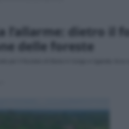
 l’allarme: dietro il f
ne delle foreste
ale per il focolaio di Ebola in Congo e Uganda. Ecco
ura