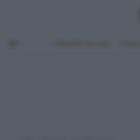
BENESSERE E BELLEZZA
A TAVO
Home
Green Fashion
Eco gioielli da (a)mare
»
»