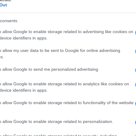
 sostenibile è anche molto bella.
Out
li e originali per l’estate 2020, tra prodotti
consents
nali, uniti da un unico filo conduttore: l’upcycling
o allow Google to enable storage related to advertising like cookies on
evice identifiers in apps.
o allow my user data to be sent to Google for online advertising
s.
to allow Google to send me personalized advertising.
o allow Google to enable storage related to analytics like cookies on
evice identifiers in apps.
o allow Google to enable storage related to functionality of the website
o allow Google to enable storage related to personalization.
o allow Google to enable storage related to security, including