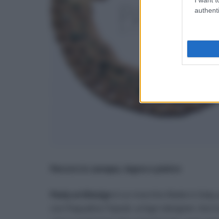
authenti
Parure in canapa, legno e pietre
Pasly artDesign
è un marchio Made in Italy,
con Paqualina Tripodi, un’agri-designer che tra