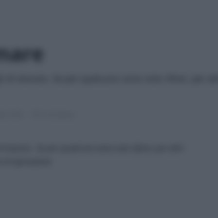
)mare
gli di tessuto. Se per qualcuno sono solo rifiuti, per al
bre 2020
6 min lettura
 di tessuto. Se per qualcuno sono solo rifiuti, per altri
 di ispirazione