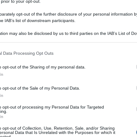
 prior to your opt-out.
rately opt-out of the further disclosure of your personal information by
he IAB’s list of downstream participants.
tion may also be disclosed by us to third parties on the IAB’s List of 
scono gioielli. Noccioli di frutta che diventano
 that may further disclose it to other third parties.
 gusci di conchiglia orecchini davvero chic. Sono
 that this website/app uses one or more Google services and may gath
l Data Processing Opt Outs
e che possono essere trasformati in splendidi
including but not limited to your visit or usage behaviour. You may click 
canza. Potenziali rifiuti come scarti alimentari,
 to Google and its third-party tags to use your data for below specifi
o opt-out of the Sharing of my personal data.
ogle consent section.
sapientemente lavorati per creare pezzi unici che
In
n estate a volte basta una t-shirt e una gonna
o opt-out of the Sale of my Personal Data.
re di casa al volo, ma quello che non può
In
lità che solo un gioiello sa dare. Tutto il
one del riciclo e della sostenibilità e il settore
to opt-out of processing my Personal Data for Targeted
ing.
iamo parlando di lavoretti fatti con bottiglie
In
i manufatti dal design originale che non hanno
o opt-out of Collection, Use, Retention, Sale, and/or Sharing
i gioielleria, anzi hanno qualcosa di più prezioso:
ersonal Data that Is Unrelated with the Purposes for which it
lected.