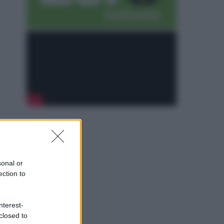
sonal or
ection to
nterest-
closed to