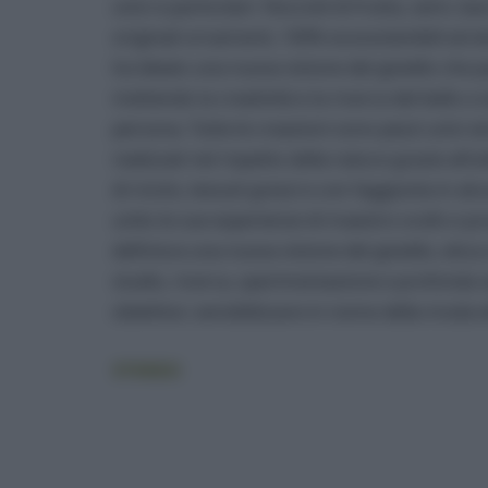
unici e particolari. Noccioli di frutta, semi, ba
originali ornamenti, 100% ecosostenibili ed eti
ha ideato una nuova visione del gioiello che par
mettendo la creatività e la ricerca del bello a 
persona. Tutte le creazioni sono pezzi unici e
realizzati nel rispetto della natura grazie all’
di riciclo, tessuti grezzi e con l’aggiunta in al
unito le sue esperienze di maestro orafo e prog
definisce una nuova visione del gioiello, etica 
studio, ricerca, sperimentazione e profonda se
obiettivo: sensibilizzare in nome della moda e
STKREO