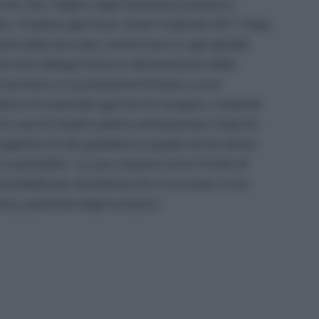
cche, fiori, foglie e legni diventano preziosi e
ci. Finalista agli Oscar Green Coldiretti 2017, Pasly
te dalla terra per trasformarsi in agri-gioielli,
servizio dell’agricoltura e del benessere della
d esclusivi o in produzione limitata e sono
utilizzo di materiale agricolo di recupero, materiali
cuni casi di metalli e pietre semipreziose. Pasly ha
ettista di alta gioielleria a quella che lei stessa
e sostenibile. Le sue creazioni sono il frutto di
nsibilità per l’ambiente che ci circonda. Il suo
tica, partendo dagli accessori.