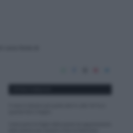
tri sono fonte di
APPENA PUBBLICATI
Il mare è davvero più pulito alle 8 o alle 18? Ecco
quando fare il bagno
Come pulire le foglie delle piante da appartamento
dalla polvere per aiutarle a fare la fotosintesi