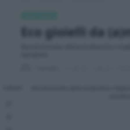
GREEN FASHION
Eco gioielli da (a
Noccioli di frutta, lattine di alluminio e rita
ispirazione
Di
Tessa Gelisio
22 Luglio 2020
Aggiornato:
3 Settem
Noccioli di frutta, lattine di alluminio e ritagli
CONDIVIDI
sono fonte