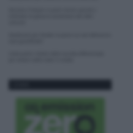
Sbrinare il freezer in pochi minuti: perché 2
millimetri di ghiaccio aumentano del 20% i
consumi
Deodoranti per l’estate: le paure sui sali d’alluminio
sono giustificate?
Come pulire i bidoni della raccolta differenziata
per evitare cattivi odori in estate
CO2WEB