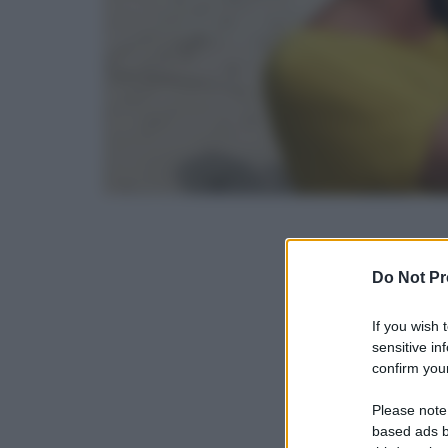
Do Not Pr
If you wish 
sensitive in
confirm your
Please note
based ads b