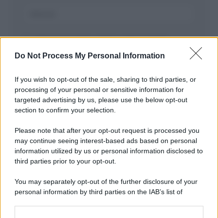
Salva il mio nome, email, e sito in questo
browser per la prossima volta che commento.
Do Not Process My Personal Information
If you wish to opt-out of the sale, sharing to third parties, or
processing of your personal or sensitive information for
targeted advertising by us, please use the below opt-out
section to confirm your selection.
Please note that after your opt-out request is processed you
may continue seeing interest-based ads based on personal
APPENA PUBBLICATI
information utilized by us or personal information disclosed to
third parties prior to your opt-out.
Costume da buttare? Ecco 8 consigli per farlo durare di più
You may separately opt-out of the further disclosure of your
Perché alcune maglie in cotone sono morbide e altre
personal information by third parties on the IAB’s list of
ruvide? Ecco come sceglierle
downstream participants.