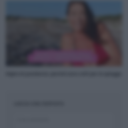
Alghe di posidonia: perché sono utili per le spiagge
LASCIA UNA RISPOSTA