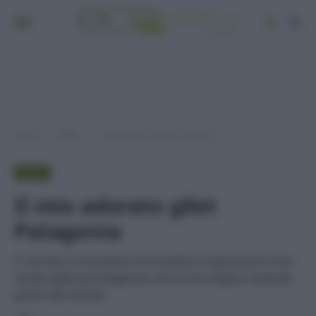
Home
Video
Il mio adorato gilet Patagonia
»
»
VIDEO
Il mio adorato gilet
Patagonia
E’ arrivato il momento di mandare in pensione il mio
amato gilet by Patagonia, una tra le migliori aziende
green del mondo