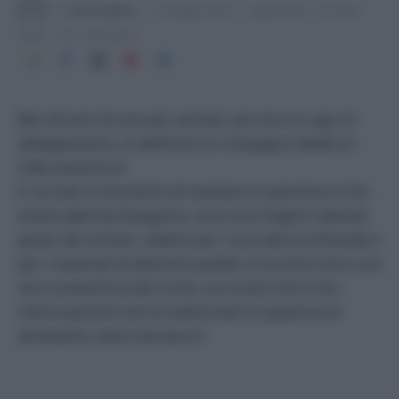
Di
Tessa Gelisio
17 Maggio 2020
Aggiornato:
27 Aprile
2026
1 min lettura
Ben 20 anni di onorato servizio: più che un capo di
abbigliamento, lo definirei un compagno fedele di
mille avventure!
E’ arrivato il momento di mandare in pensione il mio
amato gilet by Patagonia, una tra le migliori aziende
green del mondo, celebre per i suoi abiti ecofriendly e
per i materiali di altissima qualità. E siccome sono una
vera sostenitrice del riciclo, vorrà dire che il mio
mitico piumino verrà trasformato in qualcosa di
altrettanto utile e duraturo!