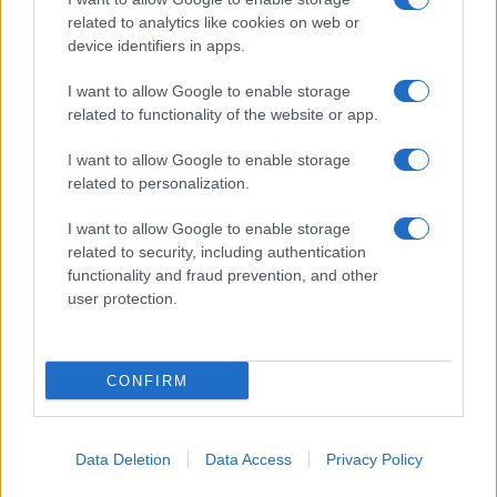
related to analytics like cookies on web or
device identifiers in apps.
I want to allow Google to enable storage
related to functionality of the website or app.
I want to allow Google to enable storage
Facebook
Instagram
YouTube
TikTok
Threads
related to personalization.
I want to allow Google to enable storage
related to security, including authentication
© 2026 Ecocentrica.it di TESSA SRL - P. IVA 07010600968 - sede legale:
functionality and fraud prevention, and other
Via Paradisino 5, 57016 Rosignano Marittimo (LI). Tutti i diritti
user protection.
riservati.
Preferenze Privacy
Questo blog non è una testata giornalistica registrata, in quanto
viene aggiornato senza alcuna periodicità; non rientra pertanto tra
CONFIRM
le pubblicazioni soggette agli obblighi previsti dalla legge n. 62 del 7
marzo 2001.
Data Deletion
Data Access
Privacy Policy