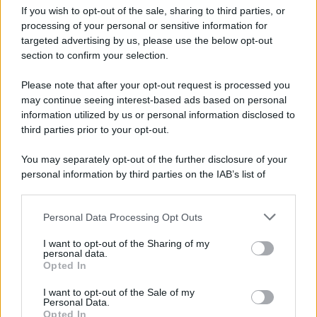
If you wish to opt-out of the sale, sharing to third parties, or
processing of your personal or sensitive information for
targeted advertising by us, please use the below opt-out
section to confirm your selection.
Please note that after your opt-out request is processed you
APPENA PUBBLICATI
may continue seeing interest-based ads based on personal
information utilized by us or personal information disclosed to
Perché alcune maglie in cotone sono morbide e altre
third parties prior to your opt-out.
ruvide? Ecco come sceglierle
You may separately opt-out of the further disclosure of your
Il mare è davvero più pulito alle 8 o alle 18? Ecco quando
personal information by third parties on the IAB’s list of
fare il bagno
downstream participants.
Come pulire le foglie delle piante da appartamento dalla
Personal Data Processing Opt Outs
This information may also be disclosed by us to third parties
polvere per aiutarle a fare la fotosintesi
on the IAB’s List of Downstream Participants that may further
I want to opt-out of the Sharing of my
disclose it to other third parties.
personal data.
Sbrinare il freezer in pochi minuti: perché 2 millimetri di
Opted In
Please note that this website/app uses one or more Google
ghiaccio aumentano del 20% i consumi
services and may gather and store information including but
I want to opt-out of the Sale of my
Personal Data.
not limited to your visit or usage behaviour. You may click to
Deodoranti per l’estate: le paure sui sali d’alluminio sono
Opted In