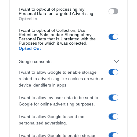
use your data for below specified purposes in below Google
I want to opt-out of processing my
consent section.
Personal Data for Targeted Advertising.
Opted In
Salva il mio nome, email, e sito in questo
browser per la prossima volta che commento.
I want to opt-out of Collection, Use,
Retention, Sale, and/or Sharing of my
Personal Data that Is Unrelated with the
Purposes for which it was collected.
Opted Out
Google consents
I want to allow Google to enable storage
related to advertising like cookies on web or
device identifiers in apps.
APPENA PUBBLICATI
I want to allow my user data to be sent to
Google for online advertising purposes.
Costume da buttare? Ecco 8 consigli per farlo durare di più
I want to allow Google to send me
Perché alcune maglie in cotone sono morbide e altre
personalized advertising.
ruvide? Ecco come sceglierle
I want to allow Google to enable storage