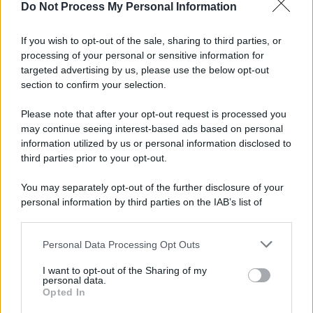
Do Not Process My Personal Information
If you wish to opt-out of the sale, sharing to third parties, or
processing of your personal or sensitive information for
targeted advertising by us, please use the below opt-out
section to confirm your selection.
Please note that after your opt-out request is processed you
APPENA PUBBLICATI
may continue seeing interest-based ads based on personal
information utilized by us or personal information disclosed to
Il mare è davvero più pulito alle 8 o alle 18? Ecco quando
third parties prior to your opt-out.
fare il bagno
You may separately opt-out of the further disclosure of your
Come pulire le foglie delle piante da appartamento dalla
personal information by third parties on the IAB’s list of
polvere per aiutarle a fare la fotosintesi
downstream participants.
Sbrinare il freezer in pochi minuti: perché 2 millimetri di
Personal Data Processing Opt Outs
This information may also be disclosed by us to third parties
ghiaccio aumentano del 20% i consumi
on the IAB’s List of Downstream Participants that may further
I want to opt-out of the Sharing of my
disclose it to other third parties.
personal data.
Deodoranti per l’estate: le paure sui sali d’alluminio sono
Opted In
Please note that this website/app uses one or more Google
giustificate?