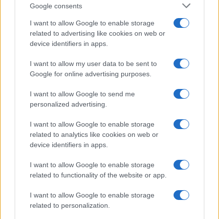
Google consents
I want to allow Google to enable storage
related to advertising like cookies on web or
device identifiers in apps.
I want to allow my user data to be sent to
Google for online advertising purposes.
I want to allow Google to send me
personalized advertising.
I want to allow Google to enable storage
related to analytics like cookies on web or
device identifiers in apps.
I want to allow Google to enable storage
related to functionality of the website or app.
I want to allow Google to enable storage
Facebook
Instagram
YouTube
TikTok
Threads
related to personalization.