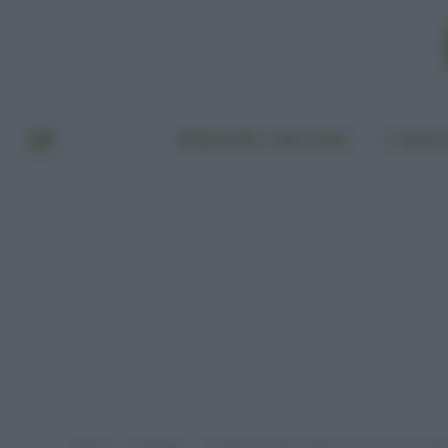
BENESSERE E BELLEZZA
A TAVO
Home
A tavola
Insalata in busta: attenzione al rischio salm
»
»