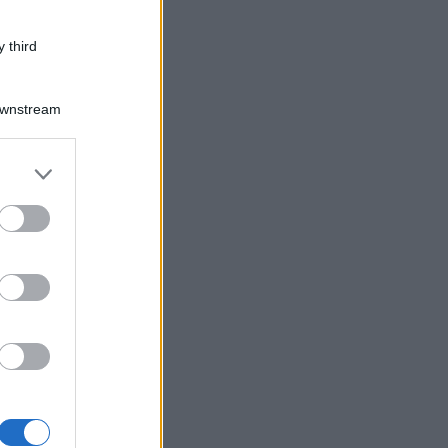
 third
Downstream
er and store
to grant or
ed purposes