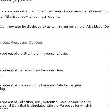
 prior to your opt-out.
rately opt-out of the further disclosure of your personal information by
he IAB’s list of downstream participants.
tion may also be disclosed by us to third parties on the IAB’s List of 
 that may further disclose it to other third parties.
 that this website/app uses one or more Google services and may gath
l Data Processing Opt Outs
including but not limited to your visit or usage behaviour. You may click 
 to Google and its third-party tags to use your data for below specifi
o opt-out of the Sharing of my personal data.
ogle consent section.
In
r l’insalata in busta
o opt-out of the Sale of my Personal Data.
In
bbia conquistato una corposa fetta di consumatori.
n ha tempo – sebbene la pulizia di un fresco cespo
to opt-out of processing my Personal Data for Targeted
ing.
e marketing ha però taciuto sui suoi rischi. Ma
In
uesto prodotto?
o opt-out of Collection, Use, Retention, Sale, and/or Sharing
ersonal Data that Is Unrelated with the Purposes for which it
lected.