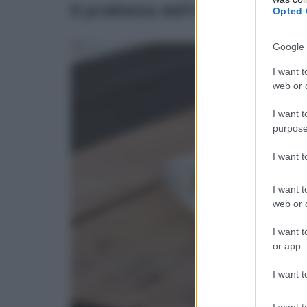
Il problema dell’insalata taglia
Opted 
Google 
I want t
web or d
I want t
purpose
I want 
I want t
web or d
I want t
or app.
I want t
I want t