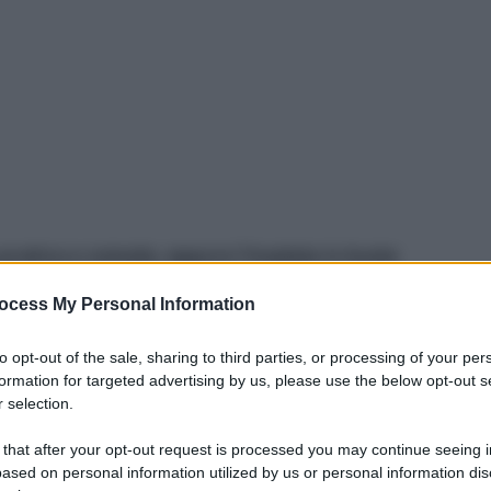
pratica e comoda, eppure l’insalata in busta
 E non solo perché il suo impatto ambientale è
ocess My Personal Information
tica – ma anche perché espone maggiormente a
icerca scientifica, con un monito per i
to opt-out of the sale, sharing to third parties, or processing of your per
damentale per evitare brutte sorprese.
formation for targeted advertising by us, please use the below opt-out s
 selection.
 that after your opt-out request is processed you may continue seeing i
ased on personal information utilized by us or personal information dis