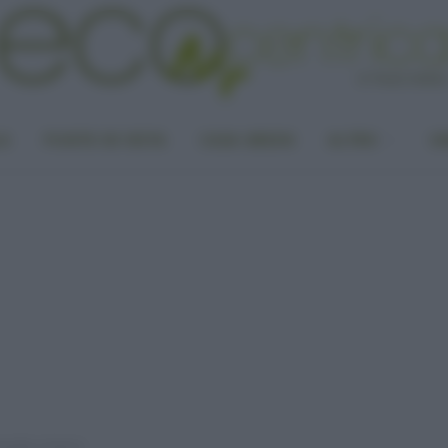
LA
PUNTO DI VISTA
CASA GREEN
ALTRO
UN
onella e listeria