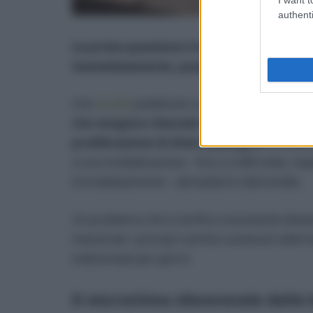
authenti
La prima questione è legata al taglio dell
immediatamente, possono favorire la proli
Uno
studio
pubblicato su
Applied and Enviro
che vengono rilasciati dalle foglie taglia
proliferazione di diversi patogeni
. Ad esem
a una moltiplicazione – fino a 2.400 volte, ri
immediatamente – del batterio Salmonella.
Un problema che si verifica nonostante elevat
industriali: i principi nutritivi contenuti nelle 
indisturbati per giorni.
Il microclima sfavorevole delle