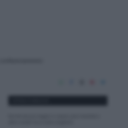
 e confezionamento:
APPENA PUBBLICATI
Perché alcune maglie in cotone sono morbide e
altre ruvide? Ecco come sceglierle