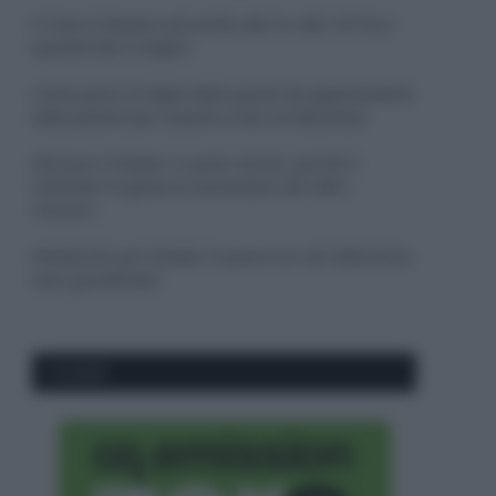
Il mare è davvero più pulito alle 8 o alle 18? Ecco
quando fare il bagno
Come pulire le foglie delle piante da appartamento
dalla polvere per aiutarle a fare la fotosintesi
Sbrinare il freezer in pochi minuti: perché 2
millimetri di ghiaccio aumentano del 20% i
consumi
Deodoranti per l’estate: le paure sui sali d’alluminio
sono giustificate?
CO2WEB