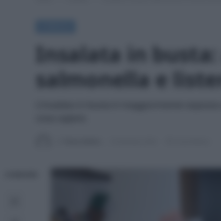
A TAVOLA
Insalata in busta:
salmonella e liste
L'insalata in busta è maggiormente esposta al
cosa sapere.
Di
Tessa Gelisio
18 Gennaio 2026
4 min lettura
CONDIVIDI