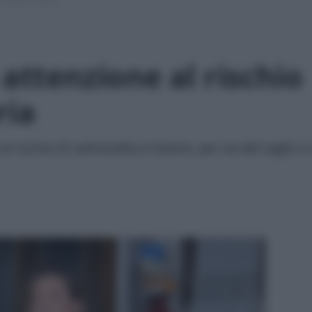
 attenzione al rischio
ria
 rischio di salmonella e listeria, per via del taglio