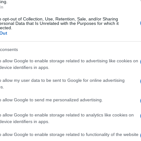
ing.
In
o opt-out of Collection, Use, Retention, Sale, and/or Sharing
ersonal Data that Is Unrelated with the Purposes for which it
lected.
Out
consents
o allow Google to enable storage related to advertising like cookies on
evice identifiers in apps.
o allow my user data to be sent to Google for online advertising
s.
to allow Google to send me personalized advertising.
Crema solare ogni giorno, ma 12 filtri su 16
o allow Google to enable storage related to analytics like cookies on
non hanno ancora dati di sicurezza: 2 le
evice identifiers in apps.
alternative sicure
o allow Google to enable storage related to functionality of the website