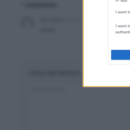
1
commento
I want t
Tessa Gelisio
su
25 Giugno 2014 14:03
I want t
ciaoooo
authenti
LASCIA UNA RISPOSTA