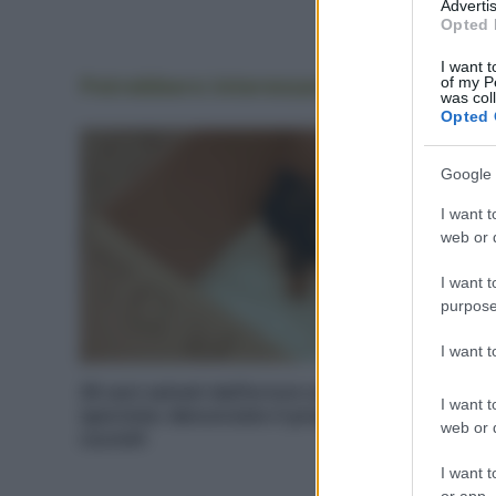
Advertis
Opted 
I want t
Potrebbero interessarti
anche
of my P
was col
Opted 
Google 
I want t
web or d
I want t
purpose
I want 
20 cani salvati dall’orrore con pulci, morsi e
I want t
sporcizia: denunciato il proprietario, 11 sono
web or d
cuccioli
I want t
or app.