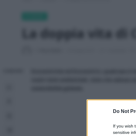
ECONEWS
La doppia vita di
Di
Tessa Gelisio
24 Giugno 2014
1 commento
Ecocentriche ed Ecocentrici, qualcosa si
CONDIVIDI
nostri temi ambientali, visto che adesso
sostenibilità globale.
Do Not Pr
If you wish 
sensitive in