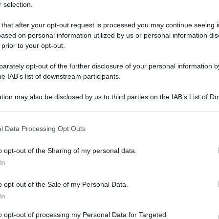
 selection.
 that after your opt-out request is processed you may continue seeing i
ased on personal information utilized by us or personal information dis
 prior to your opt-out.
rately opt-out of the further disclosure of your personal information by
he IAB’s list of downstream participants.
uaio da farsi perdonare, la multinazionale di
tion may also be disclosed by us to third parties on the IAB’s List of 
inea di 16 tappi innovativi che possono essere
 that may further disclose it to other third parties.
rasformandole in utili e divertenti oggetti
 that this website/app uses one or more Google services and may gath
n temperamatite, gioco con le bolle, pesi e
l Data Processing Opt Outs
including but not limited to your visit or usage behaviour. You may click 
de incoraggiare i consumatori a riutilizzare e
 to Google and its third-party tags to use your data for below specifi
o opt-out of the Sharing of my personal data.
anciata in Vietnam (mi piacerebbe sapere
ogle consent section.
In
00 tappi di bottiglia quest’anno come gadget
che in altre parti del mondo. Un piccolissimo
o opt-out of the Sale of my Personal Data.
 pensate?
In
to opt-out of processing my Personal Data for Targeted