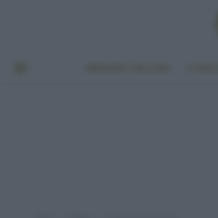
BENESSERE E BELLEZZA
A TAVO
Home
EcoNews
La doppia vita di Coca-Cola
»
»