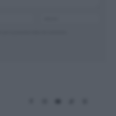
ser per la prossima volta che commento.
Facebook
Instagram
YouTube
TikTok
Threads