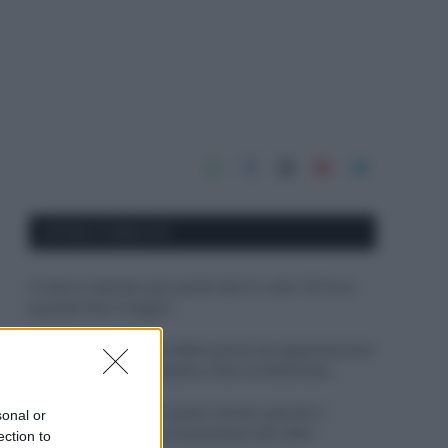
APPENA PUBBLICATI
Il mare è davvero più pulito alle 8 o alle 18? Ecco
quando fare il bagno
Come pulire le foglie delle piante da appartamento
dalla polvere per aiutarle a fare la fotosintesi
Sbrinare il freezer in pochi minuti: perché 2
sonal or
millimetri di ghiaccio aumentano del 20% i
ection to