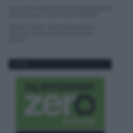
Come pulire le foglie delle piante da appartamento
dalla polvere per aiutarle a fare la fotosintesi
Sbrinare il freezer in pochi minuti: perché 2
millimetri di ghiaccio aumentano del 20% i
consumi
CO2WEB