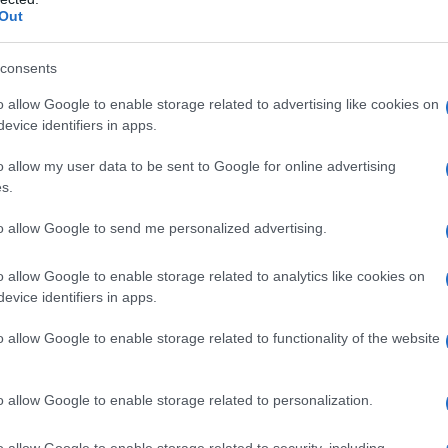
Out
consents
o allow Google to enable storage related to advertising like cookies on
evice identifiers in apps.
to?) il capo in acqua fredda, oppure lo bagno
o allow my user data to be sent to Google for online advertising
s.
to allow Google to send me personalized advertising.
o allow Google to enable storage related to analytics like cookies on
evice identifiers in apps.
o allow Google to enable storage related to functionality of the website
o allow Google to enable storage related to personalization.
o allow Google to enable storage related to security, including