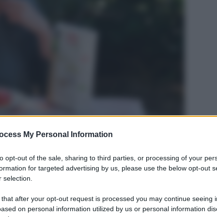
ocess My Personal Information
to opt-out of the sale, sharing to third parties, or processing of your per
 macchie di frutta che ti rovinano un una bella
formation for targeted advertising by us, please use the below opt-out s
e semplicissimo che mi ha sempre dato… buoni
 selection.
 that after your opt-out request is processed you may continue seeing i
ased on personal information utilized by us or personal information dis