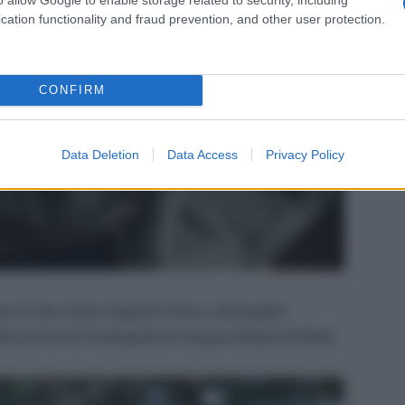
cation functionality and fraud prevention, and other user protection.
CONFIRM
Data Deletion
Data Access
Privacy Policy
n il mio mitico Sapone Unico, cioè quello
ollo prima di risciacquare in acqua sempre fredda.