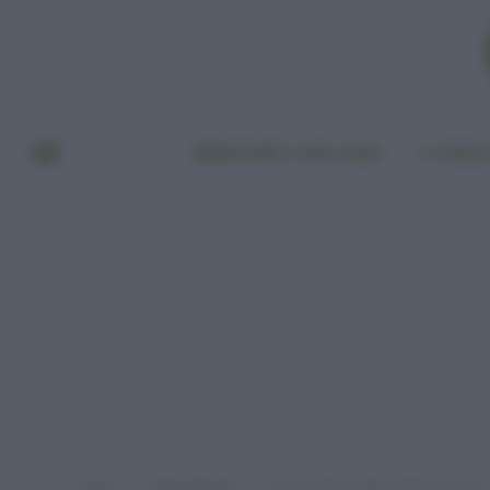
BENESSERE E BELLEZZA
A TAVO
Home
Green lifestyle
Le macchie di frutta spariscono così
»
»