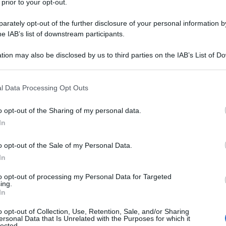
 prior to your opt-out.
rately opt-out of the further disclosure of your personal information by
he IAB’s list of downstream participants.
tion may also be disclosed by us to third parties on the IAB’s List of 
 that may further disclose it to other third parties.
 that this website/app uses one or more Google services and may gath
l Data Processing Opt Outs
including but not limited to your visit or usage behaviour. You may click 
 to Google and its third-party tags to use your data for below specifi
o opt-out of the Sharing of my personal data.
ogle consent section.
In
o opt-out of the Sale of my Personal Data.
In
to opt-out of processing my Personal Data for Targeted
ing.
In
o opt-out of Collection, Use, Retention, Sale, and/or Sharing
ersonal Data that Is Unrelated with the Purposes for which it
lected.