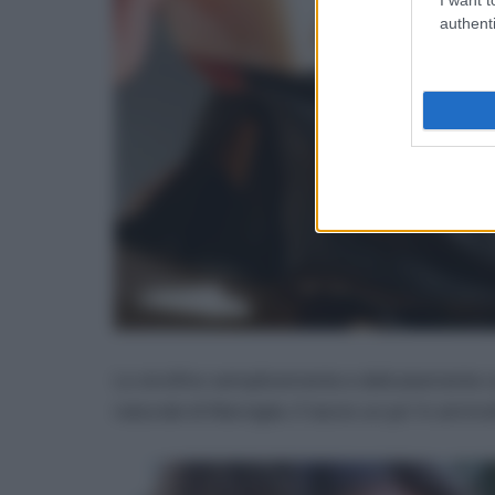
authenti
Lo strofino semplicemente e delicatamente co
naturale di Marsiglia. E lascio un po’ in amm