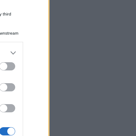
 third
Downstream
er and store
to grant or
ed purposes