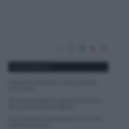
APPENA PUBBLICATI
Costume da buttare? Ecco 8 consigli per farlo
durare di più
Perché alcune maglie in cotone sono morbide e
altre ruvide? Ecco come sceglierle
Il mare è davvero più pulito alle 8 o alle 18? Ecco
quando fare il bagno