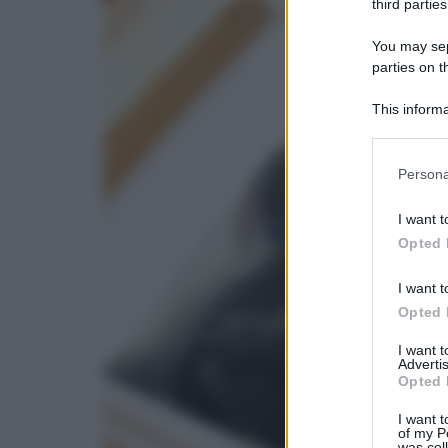
third parties
You may sepa
parties on t
This informa
Participants
Please note
Persona
information 
deny consent
I want t
in below Go
Opted 
I want t
Opted 
I want 
Advertis
Opted 
I want t
of my P
was col