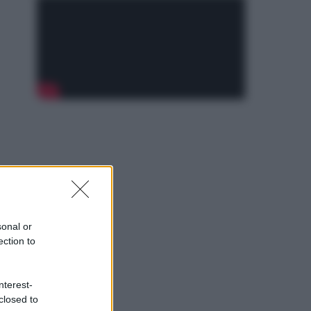
sonal or
ection to
nterest-
closed to