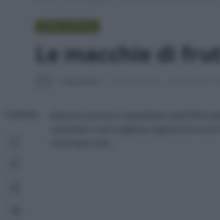
GREEN LIFESTYLE
Le macchie di fru
Di
Tessa Gelisio
3 Settembre 2014
4 commenti
Buone e succose, e soprattutto sane! Però pe
CONDIVIDI
camicetta o una maglietta. Ognuno ha il suo
trovo bene così…