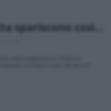
tta spariscono così…
1 min lettura
sche, susine, prugne possono rovinarti una
 metodo per smacchiarle in modo naturale: io mi