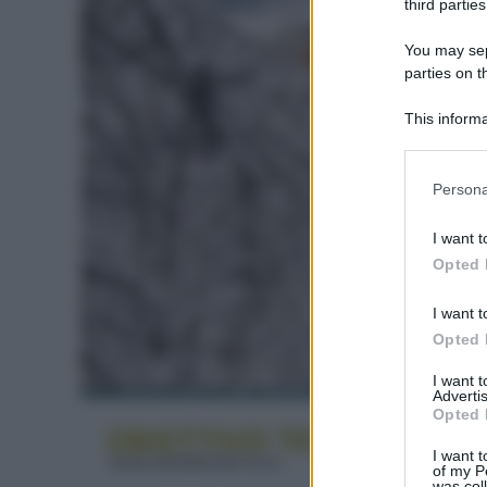
third parties
You may sepa
parties on t
This informa
Participants
Please note
Persona
information 
deny consent
I want t
in below Go
Opted 
I want t
Opted 
I want 
Advertis
Opted 
I want t
of my P
was col