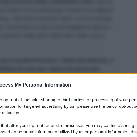
ruda è ancora bella, nonostante tutto
. I parchi
può essere un’occasione per riscoprire la voglia di
kking… Ma tutto moooolto “slow” come è il tempo
per conservare la natura e proteggere le specie a
dizioni delle valli o delle vette, delle coste o
prio quella Penisola lì, l’Italia più delicata, a
sibilità non solo per capire ma anche per
ine.
ocess My Personal Information
to opt-out of the sale, sharing to third parties, or processing of your per
formation for targeted advertising by us, please use the below opt-out s
 selection.
 that after your opt-out request is processed you may continue seeing i
ased on personal information utilized by us or personal information dis