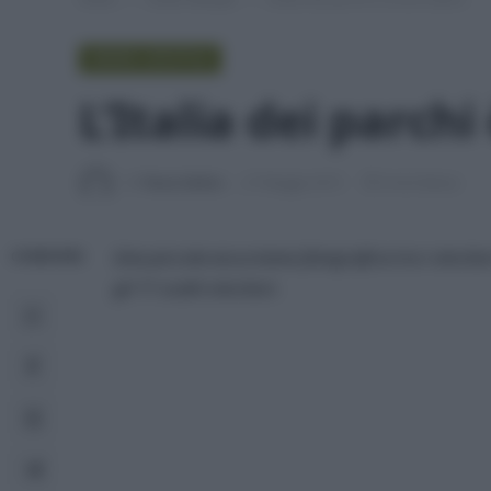
GREEN LIFESTYLE
L’Italia dei parch
Di
Tessa Gelisio
27 Maggio 2015
8 min lettura
Una piccola escursione fotografica tra i vincitori
CONDIVIDI
gli 11 scatti vincitori.