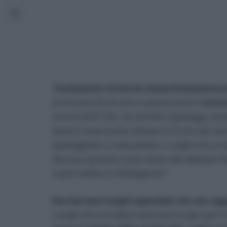
Fondazione Univerde (www.fondazioneunive
promuovo da sei anni a questa parte il
conco
concorrenti? Vari, da animali a paesaggi, da pe
devono essere presi all’interno di uno dei tant
paesaggistico e naturalistico. Luoghi che a m
Abruzzo quando si può volare alle Maldive?
si può andare in Madagascar?
Perché sono luoghi splendidi che non sa
Luoghi che ricordano tanti posti in giro per