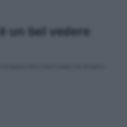
i è un bel vedere
 di Obiettivo Terra: i parchi italiani visti attraverso