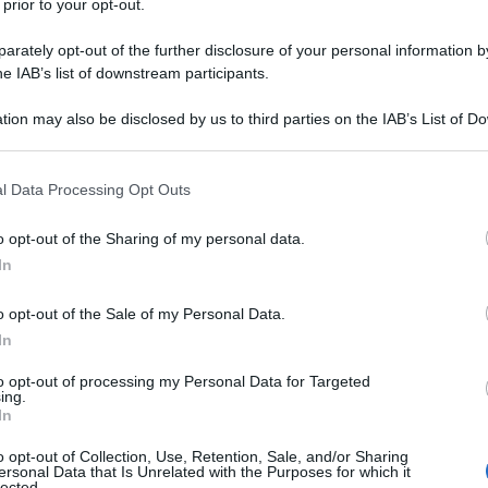
 prior to your opt-out.
rately opt-out of the further disclosure of your personal information by
he IAB’s list of downstream participants.
tion may also be disclosed by us to third parties on the IAB’s List of 
 that may further disclose it to other third parties.
 that this website/app uses one or more Google services and may gath
l Data Processing Opt Outs
including but not limited to your visit or usage behaviour. You may click 
 to Google and its third-party tags to use your data for below specifi
o opt-out of the Sharing of my personal data.
ogle consent section.
In
o opt-out of the Sale of my Personal Data.
In
to opt-out of processing my Personal Data for Targeted
ing.
In
o opt-out of Collection, Use, Retention, Sale, and/or Sharing
ersonal Data that Is Unrelated with the Purposes for which it
lected.