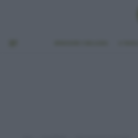
BENESSERE E BELLEZZA
A TAVO
Home
Green lifestyle
L’Italia dei parchi è un bel vedere
»
»