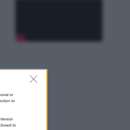
sonal or
ection to
nterest-
closed to