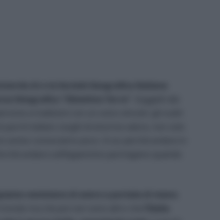
rde.it) e la Società Geografica Italiana
rso fotografico “Obiettivo Terra”
. Soggetti dei
rsone a tradizioni con un unico vincolo: gli scatti
i parchi italiani, luoghi di enorme valore, non solo
io avviso conosciamo poco. Si sa: perché andare in
 Perché andare sull’Appennino parmigiano quando
ppiamo nemmeno di avere a portata di mano.
 il mondo ma che poi non sono altro che
l’Italia