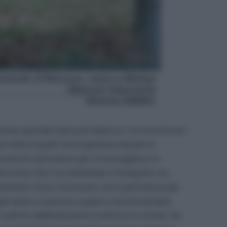
enzione speciale Giancarlo Mancori. Un orso bruno
 mele di quelli che la gestione del parco
onte di nutrimento per il meraviglioso re
 femmina. Non ha individuato il fotografo ma
mensioni, l’orso marsicano non è pericoloso per
ni tanto si avvicina a paesi e cascine attratto
sull’orlo dell’estinzione e tutt’ora è a rischio. Ha