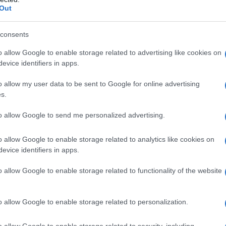
Out
o a maggio, il sole splende, fa caldo ma questa
consents
mosfera. Questo incantevole paesino che riposa
cuore del Parco d’Abruzzo, Lazio e Molise
. La
o allow Google to enable storage related to advertising like cookies on
evice identifiers in apps.
finestra che potrebbe essere aperta sull’Opi dei
 fa, ritrae un bell’esempio di quello che significa
o allow my user data to be sent to Google for online advertising
 si viva così, con la bellezza negli occhi e nel cuore.
s.
cui non ultimo, l’ecoturismo. Borgo antico, è un
to allow Google to send me personalized advertising.
arte aquilana del Parco.
https://www.opionline.it/
o allow Google to enable storage related to analytics like cookies on
evice identifiers in apps.
o allow Google to enable storage related to functionality of the website
o allow Google to enable storage related to personalization.
o allow Google to enable storage related to security, including