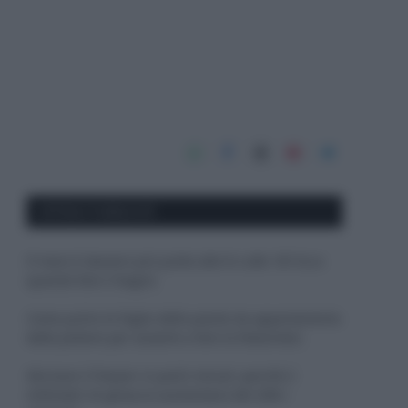
APPENA PUBBLICATI
Il mare è davvero più pulito alle 8 o alle 18? Ecco
quando fare il bagno
Come pulire le foglie delle piante da appartamento
dalla polvere per aiutarle a fare la fotosintesi
Sbrinare il freezer in pochi minuti: perché 2
millimetri di ghiaccio aumentano del 20% i