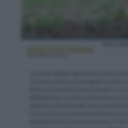
Tra le foto dedicate agli animali riceve la m
marsicano intento a saccheggiare un albero di
d’Abruzzo ha piantato qua e là proprio come f
dell’Appennino. Questa, in particolare è una
qualcosa la sta distraendo. Nonostante le di
l’uomo (se non in casi eccezionali) anche se og
dall’opportunità di scovare cibo facile. E’ stato 