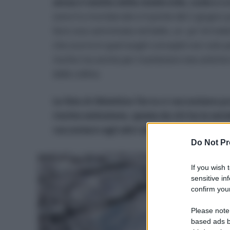
senza il vestito della modernità, nuda e c
sono lì a ricordarcelo e il ponte del 2 giugno 
farsi una camminata nel bello, un po’ di tre
che scorre in quei luoghi concepiti non solo 
rischio ma anche per mantenere vive antiche tra
delle colline.
Le foto di Obiettivo Terra ci raccontano pro
rischio estinzione, spiata da chi ha la sen
raccontare agli altri attraverso un’immag
Do Not Pr
If you wish 
sensitive in
confirm your
Please note
based ads b