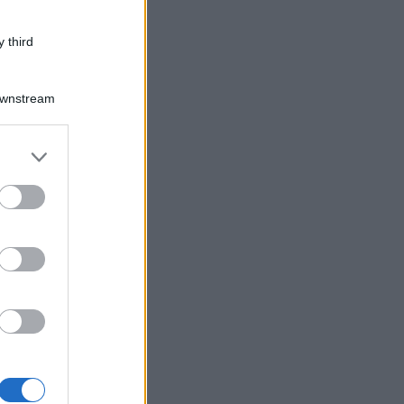
 third
Downstream
er and store
to grant or
ed purposes