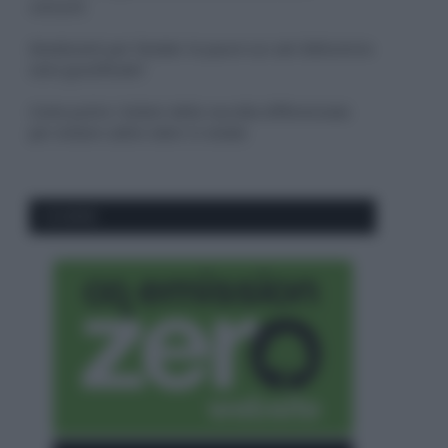
consumi
Deodoranti per l’estate: le paure sui sali d’alluminio
sono giustificate?
Come pulire i bidoni della raccolta differenziata
per evitare cattivi odori in estate
CO2WEB