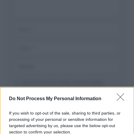
Salva il mio nome, email, e sito in questo
browser per la prossima volta che commento.
Do Not Process My Personal Information
If you wish to opt-out of the sale, sharing to third parties, or
processing of your personal or sensitive information for
targeted advertising by us, please use the below opt-out
section to confirm your selection.