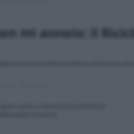
n mi annoio: il Ricic
 di sapone e vivere in modo piacevole la dimensione do
mbre 2020
4 min lettura
 di sapone e vivere in modo piacevole la dimensione
all’emergenza Coronavirus