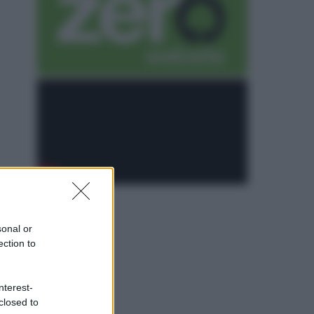
sonal or
ection to
nterest-
closed to