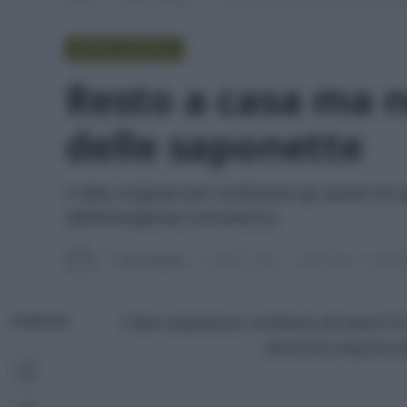
GREEN LIFESTYLE
Resto a casa ma no
delle saponette
5 idee originali per riutilizzare gli avanzi
dall’emergenza Coronavirus
Di
Tessa Gelisio
16 Marzo 2020
Aggiornato:
3 Sette
5 idee originali per riutilizzare gli avanzi
CONDIVIDI
domestica imposta d