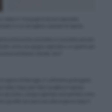
 collant e i rimasugli di alcune saponette.
chetto in cui raccogliere i pezzetti di sapone.
perta potrà essere annodata e il sacchetto passato
ilizzato come una spugna saponata o un guanto per
unzione esfoliante. Geniale, vero?
di sapone di Marsiglia. E’ sufficiente grattugiarlo
ua calda. Dopo aver fatto sciogliere il sapone,
 uno spruzzino. L’acqua saponata sarà perfetta come
tro gli afidi, da usare una volta al giorno dopo il