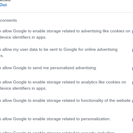
Out
asciate a metà o a pezzetti nella doccia, sul
consents
no o in cucina. Perchè buttarle? Possiamo, invece,
o allow Google to enable storage related to advertising like cookies on
uovi, originali prodotti da utilizzare tutti i giorni
evice identifiers in apps.
nti, per pulire piastrelle e pavimenti e addirittura
o allow my user data to be sent to Google for online advertising
s.
lo creativo delle saponette, ovviamente solo eco bio!
to allow Google to send me personalized advertising.
o allow Google to enable storage related to analytics like cookies on
evice identifiers in apps.
o allow Google to enable storage related to functionality of the website
o allow Google to enable storage related to personalization.
o allow Google to enable storage related to security, including