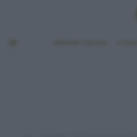
BENESSERE E BELLEZZA
A TAVO
Home
Green lifestyle
Resto a casa ma non mi annoio: il Ric
»
»