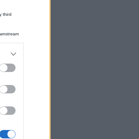
 third
Downstream
er and store
to grant or
ed purposes