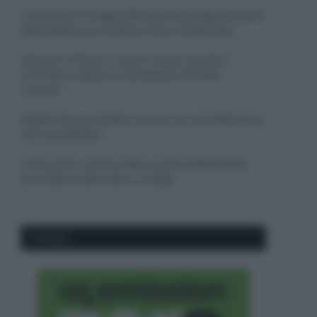
Come pulire le foglie delle piante da appartamento
dalla polvere per aiutarle a fare la fotosintesi
Sbrinare il freezer in pochi minuti: perché 2
millimetri di ghiaccio aumentano del 20% i
consumi
Deodoranti per l’estate: le paure sui sali d’alluminio
sono giustificate?
Come pulire i bidoni della raccolta differenziata
per evitare cattivi odori in estate
CO2WEB