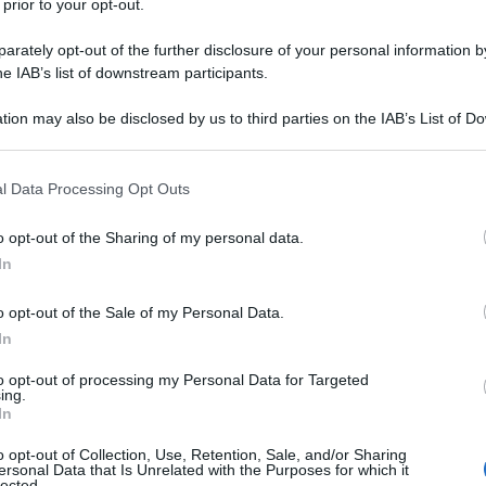
 prior to your opt-out.
rately opt-out of the further disclosure of your personal information by
he IAB’s list of downstream participants.
tion may also be disclosed by us to third parties on the IAB’s List of 
 that may further disclose it to other third parties.
 that this website/app uses one or more Google services and may gath
l Data Processing Opt Outs
including but not limited to your visit or usage behaviour. You may click 
 to Google and its third-party tags to use your data for below specifi
o opt-out of the Sharing of my personal data.
ogle consent section.
In
’emergenza COVID19 e sfruttare al meglio il tempo
er tenersi impegnati e fare qualcosa di utile per
o opt-out of the Sale of my Personal Data.
tivo, un nuovo stile di vita perfettamente
In
diminuire la quantità di rifiuti, risparmiare denaro e
to opt-out of processing my Personal Data for Targeted
ali altrimenti destinati a finire in discarica.
ing.
In
asia, divertirsi e coinvolgere i bambini,
o opt-out of Collection, Use, Retention, Sale, and/or Sharing
ersonal Data that Is Unrelated with the Purposes for which it
omeriggi a casa.
lected.