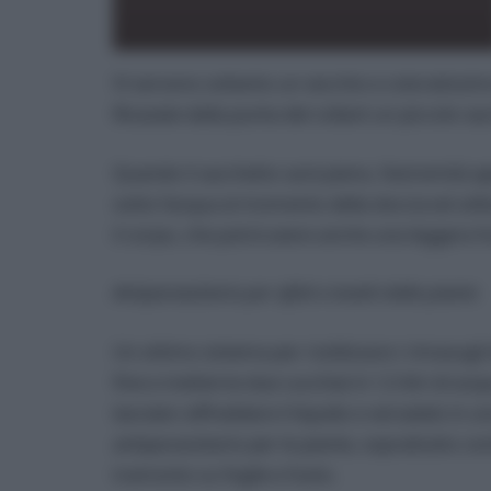
Vi servono soltanto un vecchio e coloratissimo
Ricavate dalla punta del collant un piccolo sac
Quando il sacchetto sarà pieno, l’estremità a
sotto l’acqua al momento della doccia ed ut
il corpo, che potrà avere anche una leggera f
Antiparassitario per afidi e insetti delle piante
Un ottimo sistema per riutilizzare i rimasugli 
fine e metterne due cucchiai in 1,5 litri di acq
lasciate raffreddare il liquido e versatelo in
antiparassitario per le piante, soprattutto con
tramonto su foglie e fusto.