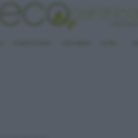
LA
PUNTO DI VISTA
CASA GREEN
ALTRO
UN
iclo Creativo delle saponette