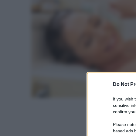
Do Not Pr
If you wish 
sensitive in
confirm your
Please note
based ads b