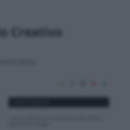
lo Creativo
mestica imposta
APPENA PUBBLICATI
Il mare è davvero più pulito alle 8 o alle 18? Ecco
quando fare il bagno