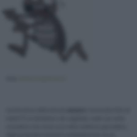
Foto:
www.nonsprecare.it
Cominciamo dalle temute
zanzare
. Conoscete l’olio di
neem? È un fantastico olio vegetale, usato sia come
cosmetico che come cura nella medicina ayurvedica;
dalle proprietà nutrienti e antibatteriche, ha un