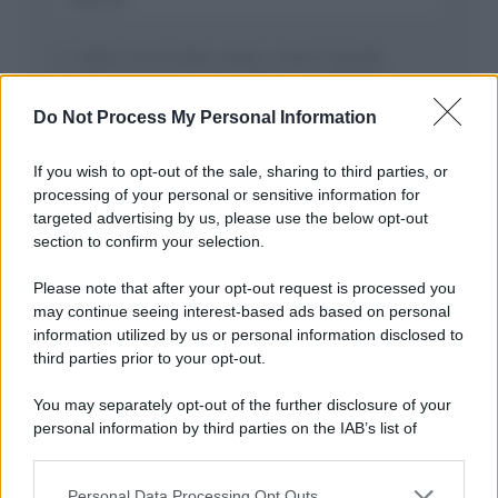
Salva il mio nome, email, e sito in questo
browser per la prossima volta che commento.
Do Not Process My Personal Information
If you wish to opt-out of the sale, sharing to third parties, or
processing of your personal or sensitive information for
targeted advertising by us, please use the below opt-out
section to confirm your selection.
Please note that after your opt-out request is processed you
APPENA PUBBLICATI
may continue seeing interest-based ads based on personal
information utilized by us or personal information disclosed to
Il mare è davvero più pulito alle 8 o alle 18? Ecco quando
third parties prior to your opt-out.
fare il bagno
You may separately opt-out of the further disclosure of your
Come pulire le foglie delle piante da appartamento dalla
personal information by third parties on the IAB’s list of
polvere per aiutarle a fare la fotosintesi
downstream participants.
Sbrinare il freezer in pochi minuti: perché 2 millimetri di
Personal Data Processing Opt Outs