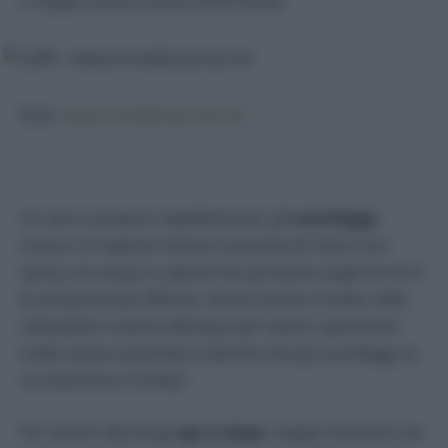
o meglio ancora vicino al formicaio.
Foto:
www.irimedinaturali.net
Un vero e proprio repellente per gli
scarafaggi
,
invece, è il sapone: tenere a portata di mano uno
spray con acqua e sapone da spruzzare sugli intrusi è
la soluzione più efficace. Anche l’aceto è molto utile:
utilizzatelo insieme all’acqua per lavare i pavimenti
(nelle stesse quantità) e vedrete che gli scarafaggi se
ne andranno in fretta!
Per tenere alla larga
api e vespe
, magari durante una