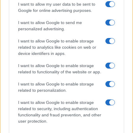
I want to allow my user data to be sent to
Google for online advertising purposes.
I want to allow Google to send me
personalized advertising.
I want to allow Google to enable storage
related to analytics like cookies on web or
device identifiers in apps.
I want to allow Google to enable storage
related to functionality of the website or app.
I want to allow Google to enable storage
Facebook
Instagram
YouTube
TikTok
Threads
related to personalization.
I want to allow Google to enable storage
related to security, including authentication
© 2026 Ecocentrica.it di TESSA SRL - P. IVA 07010600968 - sede legale:
functionality and fraud prevention, and other
Via Paradisino 5, 57016 Rosignano Marittimo (LI). Tutti i diritti
user protection.
riservati.
Preferenze Privacy