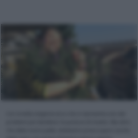
Con la bella stagione ecco che si ripresenta uno dei
problemi più fastidiosi: le punture di insetto. Ma oltre
che della nostra pelle, dobbiamo preoccuparci anche