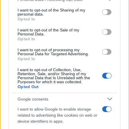
This information may also be disclosed by us to third parties
ghiaccio aumentano del 20% i consumi
on the IAB’s List of Downstream Participants that may further
I want to opt-out of the Sharing of my
disclose it to other third parties.
personal data.
Deodoranti per l’estate: le paure sui sali d’alluminio sono
Opted In
Please note that this website/app uses one or more Google
giustificate?
services and may gather and store information including but
I want to opt-out of the Sale of my
Personal Data.
not limited to your visit or usage behaviour. You may click to
Come pulire i bidoni della raccolta differenziata per evitare
Opted In
grant or deny consent to Google and its third-party tags to
cattivi odori in estate
use your data for below specified purposes in below Google
I want to opt-out of processing my
consent section.
Personal Data for Targeted Advertising.
Opted In
CO2WEB
I want to opt-out of Collection, Use,
Retention, Sale, and/or Sharing of my
Personal Data that Is Unrelated with the
Purposes for which it was collected.
Opted Out
Google consents
I want to allow Google to enable storage
related to advertising like cookies on web or
device identifiers in apps.