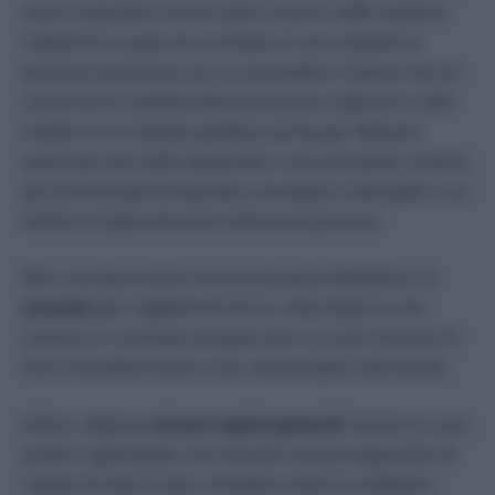
cena in giardino, torna utile il nostro caffè: basterà
metterne un paio di cucchiaini in una ciotolina e
bruciare la polvere con un accendino. L’odore che ne
uscirà terrà a debita distanza anche calabroni e altri
insetti; è un rimedio perfetto anche per liberare
eventuali nidi nelle tapparelle o nel sottotetto. Inoltre,
gli oli essenziali di lavanda o eucalipto sulla pelle o sui
vestiti vi risparmieranno dolorose punture.
Non così pericolose ma sicuramente fastidiose, le
mosche
: per toglierle di torno, mescolate in una
ciotola un cucchiaio di pepe nero e un po’ di aceto di
vino e tenetela vicino a voi, ad esempio sulla tavola.
Infine, valgono
alcune regole generali
: tenere la casa
pulita e igienizzata, non lasciare acqua stagnante né
residui di cibo in giro, chiudere tutte le confezioni