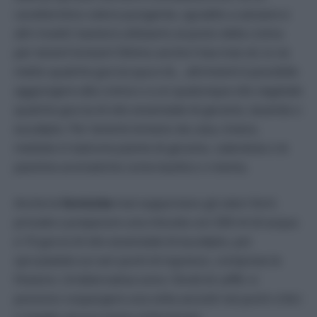
caratteristico odore pungente, sgradito a zanzare e
altri insetti: basterà utilizzarlo al posto della crema
per tenerli lontani! Ottimo anche il tea tree oil, io ne
metto qualche goccia qua e là… altrimenti è possibile
aggiungere alla crema o a un qualunque olio vegetale
qualche goccia di olio essenziale di geranio, lavanda o
eucalipto. Per tenerle lontano da casa, invece,
mettete in balcone piante di geranio, calendula o le
piantine aromatiche come basilico o menta.
Anche le
formiche
mal sopportano gli odori forti:
provate a preparare una miscela con 500 ml di acqua
e 10 gocce di olio essenziale di eucalipto, poi
spruzzatela sui vari punti di ingresso, comprese le
finestre. Un’alternativa sono i fondi di caffè: si
possono cospargere una volta asciutti nei punti critici