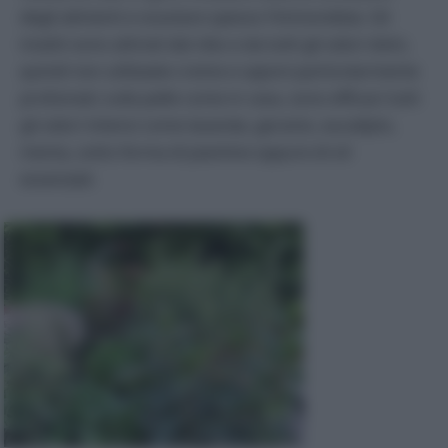
degli alimenti e svuotare spesso l’immondizia. Gli
insetti sono attirati dal cibo e da tutti gli odori dolci,
quindi non utilizzate creme e saponi particolarmente
profumati; sulla pelle come in casa, sono efficaci tutti
gli odori intensi come lavanda, geranio, eucalipto,
menta, sotto forma di piantine oppure di oli
essenziali.