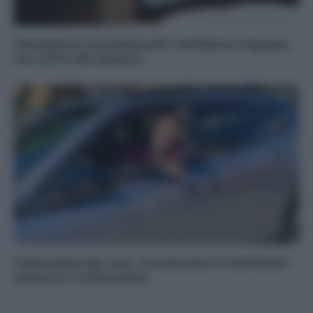
Smartphone ricondizionati? L’ambiente ringrazia,
ma occhio alla batteria
Profumatori per auto, concentrato di interferenti
endocrini: le alternative