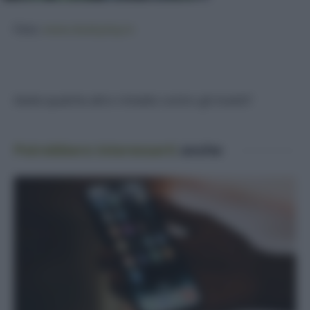
Foto:
www.deabyday.tv
Avete qualche altro rimedio contro gli insetti?
Potrebbero interessarti
anche