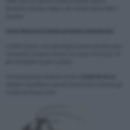
della casa: con porte e finestre spesso aperte,
formiche, zanzare, vespe o altri insetti hanno libero
accesso.
Come liberarsi di queste presenze indesiderate
?
I rimedi classici sono gli antiparassitari: peccato però
che questi composti chimici non siano così sicuri, né
per l’ambiente né per la salute.
Fortunatamente esistono anche i
rimedi fai da te
:
semplici ingredienti naturali che terranno lontano gli
insetti ma senza rischi!