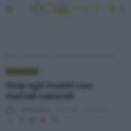
Home
Green lifestyle
Stop agli insetti con metodi naturali
»
»
GREEN LIFESTYLE
Stop agli insetti con
metodi naturali
Di
Adriano Mariani
19 Aprile 2016
3 min lettura