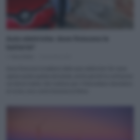
Auto elettriche: dove finiscono le
batterie?
Di
Tessa Gelisio
8 Novembre 2023
Dove finiscono le batterie delle auto elettriche? Mi viene
spesso posta questa domanda, anche perché la confusione
sul tema è tanta. Dal riutilizzo per il fotovoltaico domestico
al riciclo, ecco come funziona la filiera.