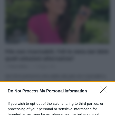
Pile non ricaricabili, l’UE le vieta dal 2024:
quali soluzioni alternative?
Di
Tessa Gelisio
11 Maggio 2022
Dal 2024 potremmo dire addio alle pile non ricaricabili e,
finalmente, sarà anche più facile riparare i nostri
dispositivi. È questa la strada intrapresa dall’Unione
Do Not Process My Personal Information
Europea.
If you wish to opt-out of the sale, sharing to third parties, or
processing of your personal or sensitive information for
targeted advertising by us, please use the below opt-out