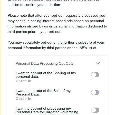
section to confirm your selection.
APPENA PUBBLICATI
Please note that after your opt-out request is processed you
may continue seeing interest-based ads based on personal
Perché alcune maglie in cotone sono morbide e altre
information utilized by us or personal information disclosed to
ruvide? Ecco come sceglierle
third parties prior to your opt-out.
Il mare è davvero più pulito alle 8 o alle 18? Ecco quando
You may separately opt-out of the further disclosure of your
fare il bagno
personal information by third parties on the IAB’s list of
downstream participants.
Come pulire le foglie delle piante da appartamento dalla
Personal Data Processing Opt Outs
polvere per aiutarle a fare la fotosintesi
This information may also be disclosed by us to third parties
on the IAB’s List of Downstream Participants that may further
I want to opt-out of the Sharing of my
Sbrinare il freezer in pochi minuti: perché 2 millimetri di
disclose it to other third parties.
personal data.
ghiaccio aumentano del 20% i consumi
Opted In
Please note that this website/app uses one or more Google
services and may gather and store information including but
I want to opt-out of the Sale of my
Deodoranti per l’estate: le paure sui sali d’alluminio sono
Personal Data.
not limited to your visit or usage behaviour. You may click to
giustificate?
Opted In
grant or deny consent to Google and its third-party tags to
use your data for below specified purposes in below Google
I want to opt-out of processing my
consent section.
Personal Data for Targeted Advertising.