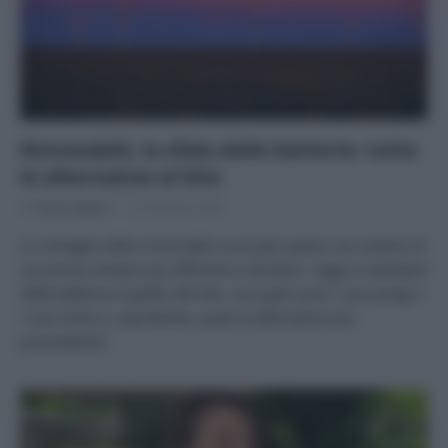
Rinnovabili, la sfida delle batterie: tutte
le alternative al litio
Di
Tessa Gelisio
22 Febbraio 2023
Lo sviluppo delle rinnovabili va di pari passo con sistemi di
accumulo sempre più efficienti e duraturi. Oggi lo standard
delle batterie è quello del litio, ma quali sono i suoi pregi e
i suoi limiti e, soprattutto, quali le alternative più
promettenti?