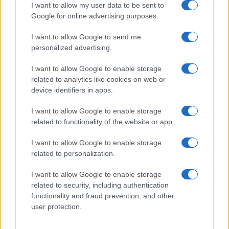
I want to allow my user data to be sent to
Google for online advertising purposes.
I want to allow Google to send me
personalized advertising.
I want to allow Google to enable storage
related to analytics like cookies on web or
device identifiers in apps.
I want to allow Google to enable storage
related to functionality of the website or app.
I want to allow Google to enable storage
Facebook
Instagram
YouTube
TikTok
Threads
related to personalization.
I want to allow Google to enable storage
related to security, including authentication
© 2026 Ecocentrica.it di TESSA SRL - P. IVA 07010600968 - sede legale:
functionality and fraud prevention, and other
Via Paradisino 5, 57016 Rosignano Marittimo (LI). Tutti i diritti
user protection.
riservati.
Preferenze Privacy