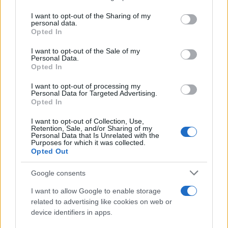
fare il bagno
on the IAB’s List of Downstream Participants that may further
I want to opt-out of the Sharing of my
disclose it to other third parties.
personal data.
Come pulire le foglie delle piante da appartamento dalla
Opted In
Please note that this website/app uses one or more Google
polvere per aiutarle a fare la fotosintesi
services and may gather and store information including but
I want to opt-out of the Sale of my
Personal Data.
not limited to your visit or usage behaviour. You may click to
Sbrinare il freezer in pochi minuti: perché 2 millimetri di
Opted In
grant or deny consent to Google and its third-party tags to
ghiaccio aumentano del 20% i consumi
use your data for below specified purposes in below Google
I want to opt-out of processing my
consent section.
Personal Data for Targeted Advertising.
Opted In
CO2WEB
I want to opt-out of Collection, Use,
Retention, Sale, and/or Sharing of my
Personal Data that Is Unrelated with the
Purposes for which it was collected.
Opted Out
Google consents
I want to allow Google to enable storage
related to advertising like cookies on web or
device identifiers in apps.