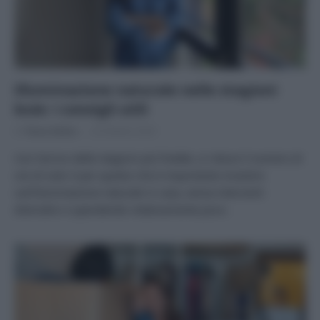
Illuminazione naturale nelle stagioni
buie: i consigli utili
Di
Tessa Gelisio
20 Ottobre 2025
Con l’arrivo delle stagioni più fredde, si riduce il numero di
ore di sole: è per questo che è importante investire
sull’illuminazione naturale in casa, senza interventi
distruttivi e spendendo relativamente poco.