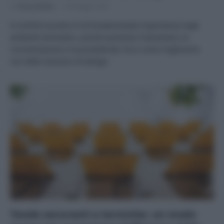
Di
Tessa Gelisio
29 Maggio 2025
Il comfort acustico è di fondamentale importanza negli
ambienti domestici, poiché aumenta il benessere, la
concentrazione e la produttività. Ecco come migliorarlo
con delle soluzioni di design.
Tende oscuranti e termiche: un modo