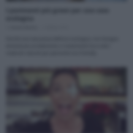
I pavimenti più green per una casa
ecologica
Di
Adriano Mariani
2 Ottobre 2018
Perché una casa possa definirsi ecologica, non bisogna
dimenticare arredamento e rivestimenti! Ecco tutti i
materiali naturali per pavimenti eco-friendly.