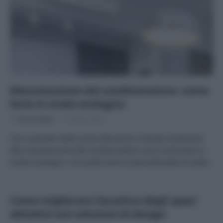
Manutenzione del condizionatore: come
farla in modo ecologico
Di
Tessa Gelisio
9 Giugno 2025
Con il grande caldo ormai alle porte, è tempo di pensare
alla manutenzione del condizionatore: ecco come farla in
modo ecologico, con acido citrico e percarbonato di sodio.
Come migliorare l’acustica degli spazi
abitativi con soluzioni di design