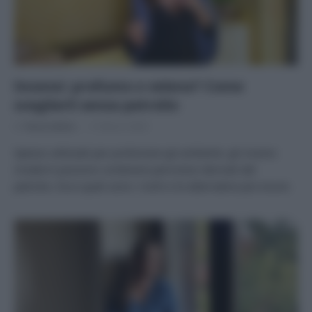
Incensi: profumo o veleno? Come
sceglierli senza petrolio
Di
Tessa Gelisio
15 Marzo 2026
Spesso utilizzati per profumare gli ambienti, gli incensi
moderni possono contenere pericolosi derivati del
petrolio. Ecco quali sono i rischi e le alternative più sicure.