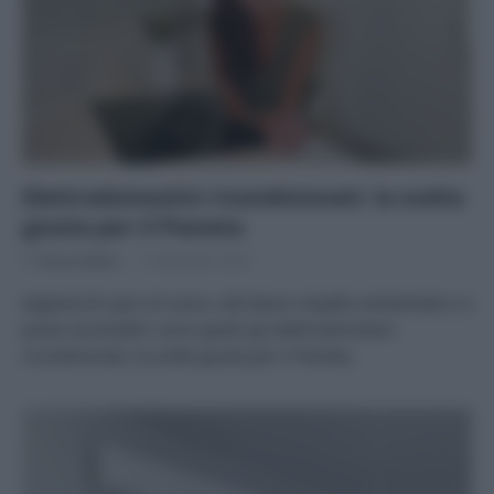
Elettrodomestici ricondizionati: la scelta
giusta per il Pianeta
Di
Tessa Gelisio
3 Settembre 2025
Apparecchi pari al nuovo, dal basso impatto ambientale e a
prezzi accessibili: sono questi gli elettrodomestici
ricondizionati, la scelta giusta per il Pianeta.