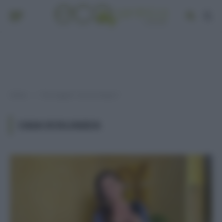
Home
Post taggati "casa ecologica"
»
CASA ECOLOGICA