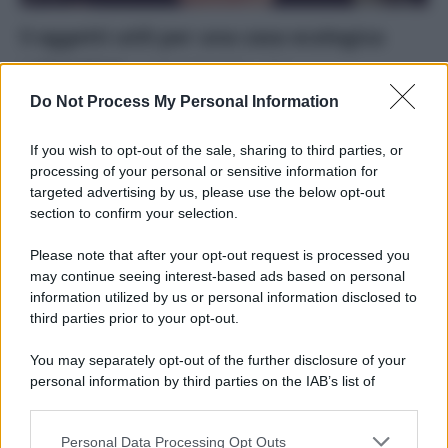
5 oggetti utili per una casa ecologica
Di
Adriano Mariani
14 Dicembre 2017
1
Do Not Process My Personal Information
Come avere una casa ecologica? Basta partire da arredi e
accessori: ecco 5 oggetti utili, in versione green, per
If you wish to opt-out of the sale, sharing to third parties, or
rendere ogni stanza amica dell’ambiente.
processing of your personal or sensitive information for
targeted advertising by us, please use the below opt-out
section to confirm your selection.
Please note that after your opt-out request is processed you
may continue seeing interest-based ads based on personal
APPENA PUBBLICATI
information utilized by us or personal information disclosed to
third parties prior to your opt-out.
Costume da buttare? Ecco 8 consigli per farlo durare di più
You may separately opt-out of the further disclosure of your
Perché alcune maglie in cotone sono morbide e altre
personal information by third parties on the IAB’s list of
ruvide? Ecco come sceglierle
downstream participants.
Il mare è davvero più pulito alle 8 o alle 18? Ecco quando
Personal Data Processing Opt Outs
This information may also be disclosed by us to third parties