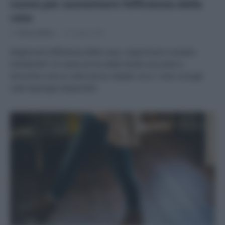
nuovo per aumentare l’efficienza della
casa
Di
Tessa Gelisio
14 Luglio 2022
Migliorare l’efficienza della casa, risparmiare e aiutare
l’ambiente? Un aiuto arriva dalle tende oscuranti e
termiche e da un utile bonus statale: ecco i miei consigli
sulle tipologie disponibili