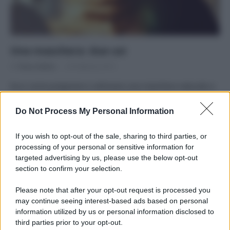
Una maschera: due usi
Di
Tessa Gelisio
24 Febbraio 2015
Ecco come preparare e utilizzare una maschera naturale a
base di argilla e yogurt per capelli e viso
Do Not Process My Personal Information
If you wish to opt-out of the sale, sharing to third parties, or
processing of your personal or sensitive information for
targeted advertising by us, please use the below opt-out
APPENA PUBBLICATI
section to confirm your selection.
Please note that after your opt-out request is processed you
Costume da buttare? Ecco 8 consigli per farlo durare di più
may continue seeing interest-based ads based on personal
information utilized by us or personal information disclosed to
Perché alcune maglie in cotone sono morbide e altre
third parties prior to your opt-out.
ruvide? Ecco come sceglierle