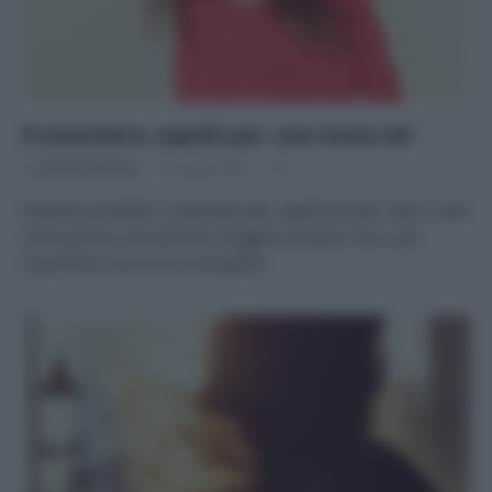
8 maschere capelli per una testa ok!
Di
Adriano Mariani
12 Luglio 2016
3
Esistono prodotti e maschere per capelli di tutti i tipi e costi
ma la prima cosa da fare è leggere sempre l’inci e gli
ingredienti; ecco le 8 consigliate.