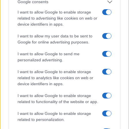
Google consents
I want to allow Google to enable storage
related to advertising like cookies on web or
device identifiers in apps.
I want to allow my user data to be sent to
Google for online advertising purposes.
I want to allow Google to send me
personalized advertising.
I want to allow Google to enable storage
related to analytics like cookies on web or
device identifiers in apps.
Facebook
Instagram
YouTube
TikTok
Threads
I want to allow Google to enable storage
related to functionality of the website or app.
I want to allow Google to enable storage
© 2026 Ecocentrica.it di TESSA SRL - P. IVA 07010600968 - sede legale:
related to personalization.
Via Paradisino 5, 57016 Rosignano Marittimo (LI). Tutti i diritti
riservati.
Preferenze Privacy