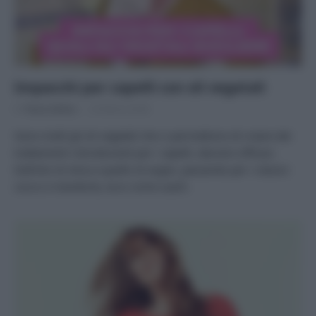
Impacchi per capelli con oli vegetali
Di
Tessa Gelisio
23 Marzo 2024
Sono molti gli oli vegetali che ci permettono di creare dei
trattamenti ristrutturanti per i capelli, davvero efficaci.
Dall’olio di oliva a quello di argan, passando per i classici
cocco e mandorla, ecco come usarli.