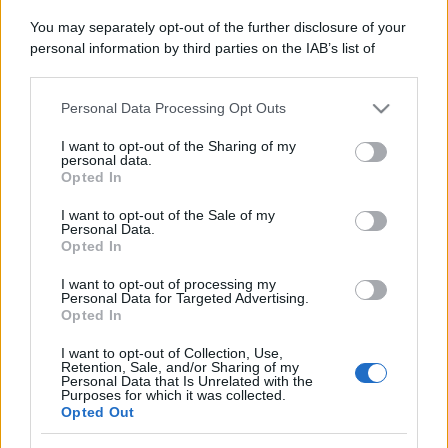
You may separately opt-out of the further disclosure of your
Il mare è davvero più pulito alle 8 o alle 18? Ecco quando
personal information by third parties on the IAB’s list of
fare il bagno
downstream participants.
Come pulire le foglie delle piante da appartamento dalla
Personal Data Processing Opt Outs
This information may also be disclosed by us to third parties
polvere per aiutarle a fare la fotosintesi
on the IAB’s List of Downstream Participants that may further
I want to opt-out of the Sharing of my
disclose it to other third parties.
Sbrinare il freezer in pochi minuti: perché 2 millimetri di
personal data.
ghiaccio aumentano del 20% i consumi
Opted In
Please note that this website/app uses one or more Google
services and may gather and store information including but
I want to opt-out of the Sale of my
Personal Data.
not limited to your visit or usage behaviour. You may click to
Opted In
grant or deny consent to Google and its third-party tags to
CO2WEB
use your data for below specified purposes in below Google
I want to opt-out of processing my
consent section.
Personal Data for Targeted Advertising.
Opted In
I want to opt-out of Collection, Use,
Retention, Sale, and/or Sharing of my
Personal Data that Is Unrelated with the
Purposes for which it was collected.
Opted Out