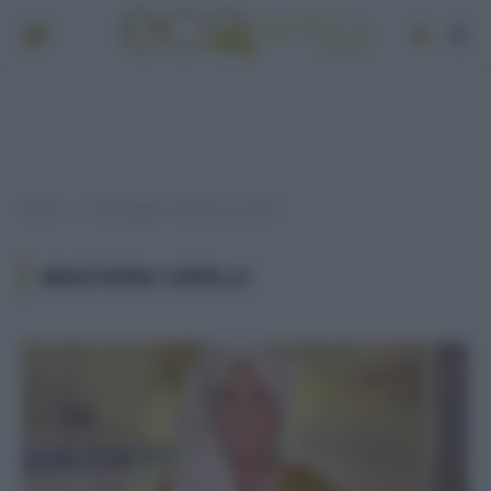
Home
Post taggati "maschera capelli"
»
MASCHERA CAPELLI