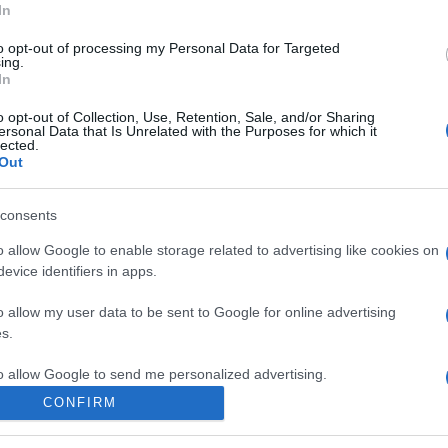
Le api sono in pericolo, ma tutti noi possiamo fare la
In
nostra parte: seminando le piante mellifere, che le
to opt-out of processing my Personal Data for Targeted
attirano e offrono loro riparo e nutrimento.
ing.
In
o opt-out of Collection, Use, Retention, Sale, and/or Sharing
ersonal Data that Is Unrelated with the Purposes for which it
lected.
Out
consents
o allow Google to enable storage related to advertising like cookies on
evice identifiers in apps.
o allow my user data to be sent to Google for online advertising
s.
to allow Google to send me personalized advertising.
CONFIRM
o allow Google to enable storage related to analytics like cookies on
evice identifiers in apps.