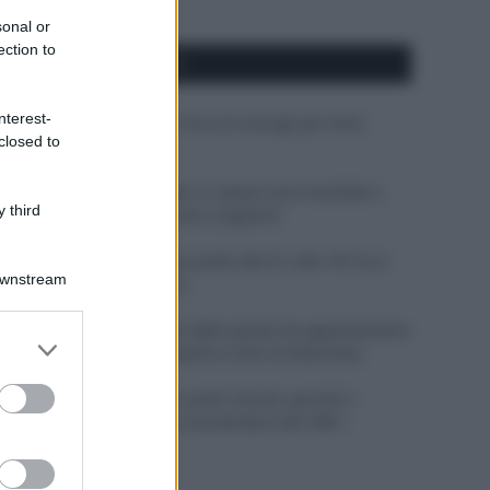
sonal or
ection to
APPENA PUBBLICATI
nterest-
Costume da buttare? Ecco 8 consigli per farlo
closed to
durare di più
Perché alcune maglie in cotone sono morbide e
 third
altre ruvide? Ecco come sceglierle
Il mare è davvero più pulito alle 8 o alle 18? Ecco
Downstream
quando fare il bagno
Come pulire le foglie delle piante da appartamento
er and store
dalla polvere per aiutarle a fare la fotosintesi
to grant or
ed purposes
Sbrinare il freezer in pochi minuti: perché 2
millimetri di ghiaccio aumentano del 20% i
consumi