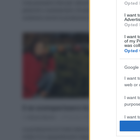
Cosa possiamo fare per salvare le api, a rischio per
Opted 
pesticidi e cambiamenti climatici? Ecco un’idea per
I want 
sostenere anche la produzione di miele italiano.
Advertis
Opted 
I want t
of my P
was col
Opted 
Google 
I want t
web or d
I want t
purpose
E se scomparissero le api?
I want 
Di
Adriano Mariani
28 Gennaio 2019
La produzione di miele italiano è in calo, e uno dei
I want t
motivi è lo spopolamento degli alveari. Scopriamo il
web or d