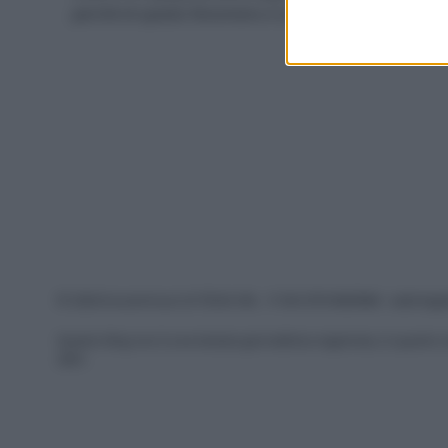
perché di questo fenomeno e come poterlo fermare.
I want t
or app.
I want t
I want t
authenti
© 2026 Ecocentrica.it di TESSA SRL - P. IVA 07010600968 - sede legale
Questo blog non è una testata giornalistica registrata, in quanto v
2001.