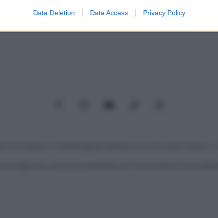
Data Deletion
Data Access
Privacy Policy
o allow Google to enable storage related to functionality of the website
o allow Google to enable storage related to personalization.
o allow Google to enable storage related to security, including
cation functionality and fraud prevention, and other user protection.
Facebook
Instagram
YouTube
TikTok
Threads
: Via Paradisino 5, 57016 Rosignano Marittimo (LI). Tutti i diritti riservati.
Pr
iene aggiornato senza alcuna periodicità; non rientra pertanto tra le pubblica