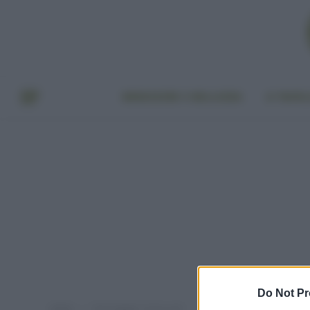
BENESSERE E BELLEZZA
A TAVO
Do Not Pr
Home
Post taggati "moria api"
»