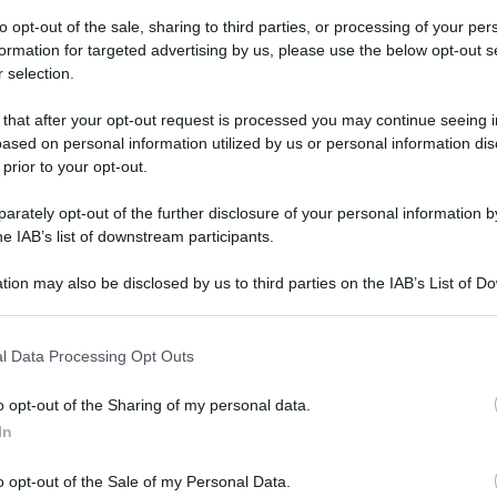
to opt-out of the sale, sharing to third parties, or processing of your per
formation for targeted advertising by us, please use the below opt-out s
 selection.
 that after your opt-out request is processed you may continue seeing i
ased on personal information utilized by us or personal information dis
 prior to your opt-out.
rately opt-out of the further disclosure of your personal information by
he IAB’s list of downstream participants.
tion may also be disclosed by us to third parties on the IAB’s List of 
 that may further disclose it to other third parties.
 that this website/app uses one or more Google services and may gath
l Data Processing Opt Outs
including but not limited to your visit or usage behaviour. You may click 
 to Google and its third-party tags to use your data for below specifi
Piante e fiori per aiutare le api: quali
o opt-out of the Sharing of my personal data.
ogle consent section.
sono e come coltivarli
In
Di
Adriano Mariani
18 Marzo 2019
o opt-out of the Sale of my Personal Data.