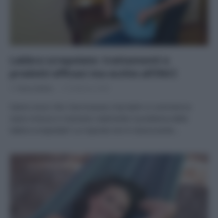
Labbra screpolate: trattamenti e
prodotti efficaci ma occhio all’INCI
Di
Tessa Gelisio
10 Febbraio 2026
Siamo sicuri che i burrocacao e lip balm in commercio
siano innocui e risolvano realmente il problema delle
labbra screpolate? La risposta non è rassicurante…