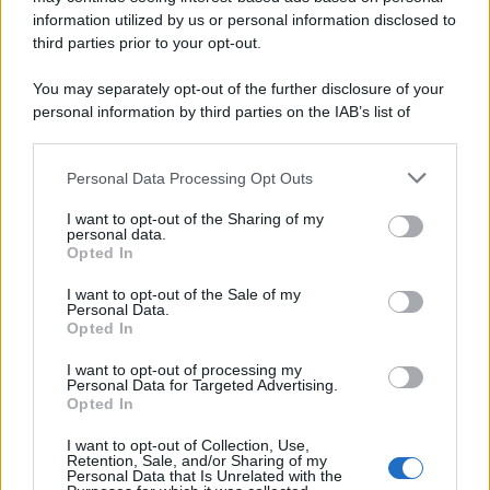
APPENA PUBBLICATI
information utilized by us or personal information disclosed to
third parties prior to your opt-out.
Costume da buttare? Ecco 8 consigli per farlo durare di più
You may separately opt-out of the further disclosure of your
Perché alcune maglie in cotone sono morbide e altre
personal information by third parties on the IAB’s list of
ruvide? Ecco come sceglierle
downstream participants.
Il mare è davvero più pulito alle 8 o alle 18? Ecco quando
Personal Data Processing Opt Outs
This information may also be disclosed by us to third parties
fare il bagno
on the IAB’s List of Downstream Participants that may further
I want to opt-out of the Sharing of my
disclose it to other third parties.
personal data.
Come pulire le foglie delle piante da appartamento dalla
Opted In
Please note that this website/app uses one or more Google
polvere per aiutarle a fare la fotosintesi
services and may gather and store information including but
I want to opt-out of the Sale of my
Personal Data.
not limited to your visit or usage behaviour. You may click to
Sbrinare il freezer in pochi minuti: perché 2 millimetri di
Opted In
grant or deny consent to Google and its third-party tags to
ghiaccio aumentano del 20% i consumi
use your data for below specified purposes in below Google
I want to opt-out of processing my
consent section.
Personal Data for Targeted Advertising.
Opted In
CO2WEB
I want to opt-out of Collection, Use,
Retention, Sale, and/or Sharing of my
Personal Data that Is Unrelated with the