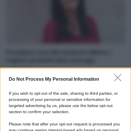
Prendersi cura del contorno labbra: i
migliori prodotti (bio) anti-age
Di
Tessa Gelisio
18 Settembre 2020
Do Not Process My Personal Information
Le criticità di questa zona così delicata e le soluzioni
naturali da inserire nella beauty routine Lo chiamano
If you wish to opt-out of the sale, sharing to third parties, or
“codice a…
processing of your personal or sensitive information for
targeted advertising by us, please use the below opt-out
section to confirm your selection.
Please note that after your opt-out request is processed you
may continue seeing interest-based ads based on personal