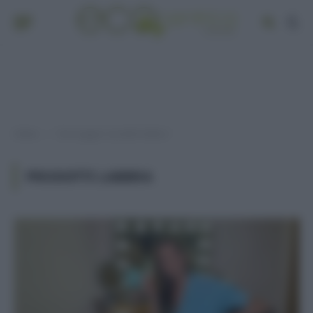
Home
Post taggati "prodotti labbra"
»
PRODOTTI LABBRA