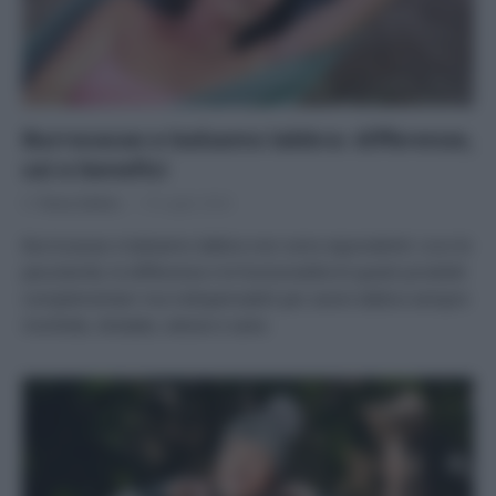
Burrocacao e balsamo labbra: differenze,
usi e benefici
Di
Tessa Gelisio
19 Luglio 2024
Burrocacao e balsamo labbra non sono equivalenti: ccco le
peculiarità, le differenze e le funzionalità di questi prodotti
complementari ma indispensabili per avere labbra sempre
morbide, idratate, setose e sane.