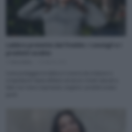
Labbra protette dal freddo: i consigli e i
prodotti ecobio
Di
Tessa Gelisio
14 Febbraio 2024
Come proteggere le labbra in inverno da irritazioni e
screpolature? Basta affidarsi ad alcuni rimedi naturali e,
fatto non meno importante, scegliere i prodotti ecobio
giusti.